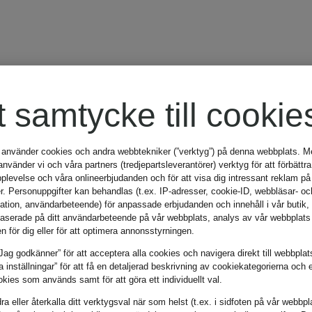
t samtycke till cookie
 använder cookies och andra webbtekniker (”verktyg”) på denna webbplats. Me
vänder vi och våra partners (tredjepartsleverantörer) verktyg för att förbättra
plevelse och våra onlineerbjudanden och för att visa dig intressant reklam på
r. Personuppgifter kan behandlas (t.ex. IP-adresser, cookie-ID, webbläsar- oc
mation, användarbeteende) för anpassade erbjudanden och innehåll i vår butik
aserade på ditt användarbeteende på vår webbplats, analys av vår webbplats 
en för dig eller för att optimera annonsstyrningen.
Jag godkänner” för att acceptera alla cookies och navigera direkt till webbplat
la inställningar” för att få en detaljerad beskrivning av cookiekategorierna och 
kies som används samt för att göra ett individuellt val.
a eller återkalla ditt verktygsval när som helst (t.ex. i sidfoten på vår webbpl