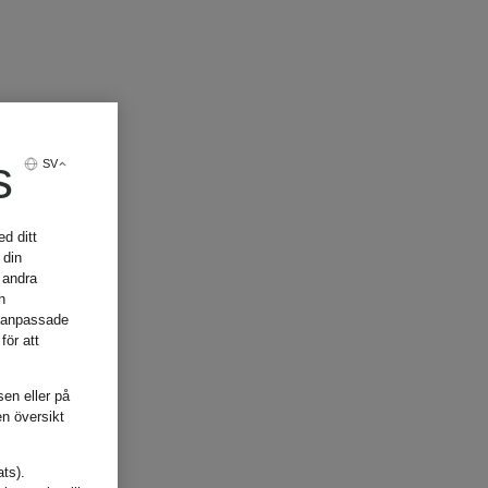
s
SV
d ditt
 din
 andra
h
, anpassade
för att
sen eller på
en översikt
ats).