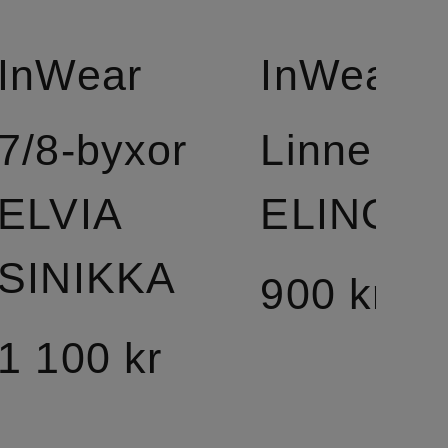
InWear
InWear
7/8-byxor
Linne
ELVIA
ELINOR
SINIKKA
900 kr
1 100 kr