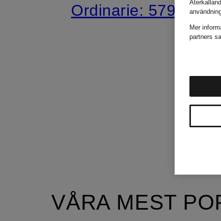
Återkallan
Ordinarie:
579 kr
användnin
Mer inform
partners sa
VÅRA MEST PO