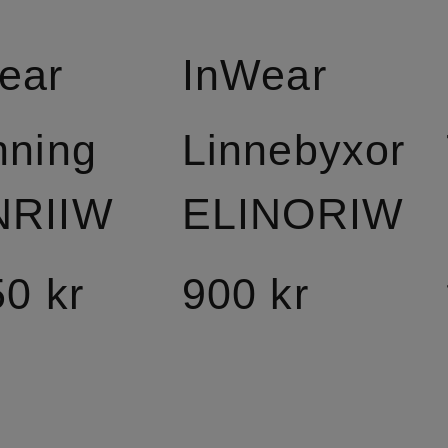
ear
InWear
nning
Linnebyxor
NRIIW
ELINORIW
50 kr
900 kr