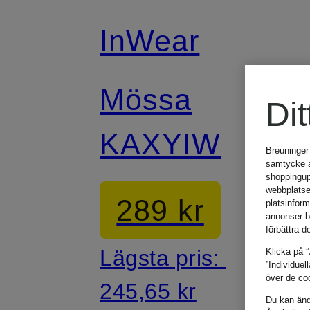
InWear
Mössa
Dit
KAXYIW
Breuninger
samtycke an
shoppingup
webbplatse
289 kr
platsinfor
annonser b
förbättra d
Lägsta pris:
Klicka på ”
”Individuel
över de coo
245,65 kr
Du kan ändr