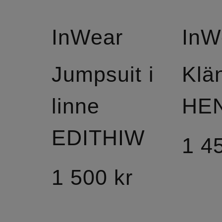
InWear
InW
Jumpsuit i
Klä
linne
HE
EDITHIW
1 4
1 500 kr