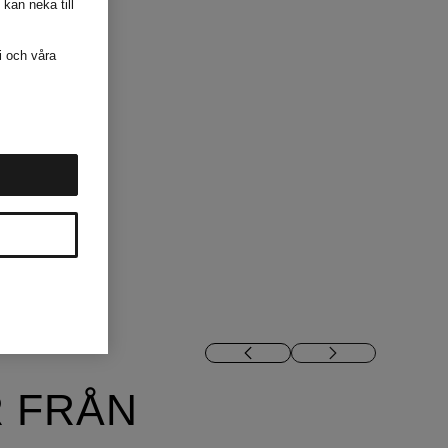
 kan neka till
i och våra
 FRÅN