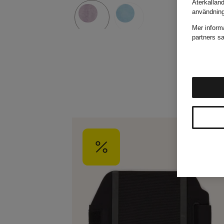
Återkallan
användnin
Mer inform
partners sa