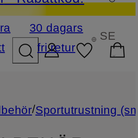
ra
30 dagars
ÖKFÄLTET
SE
t
fri retur
/
llbehör
Sportutrustning (sm