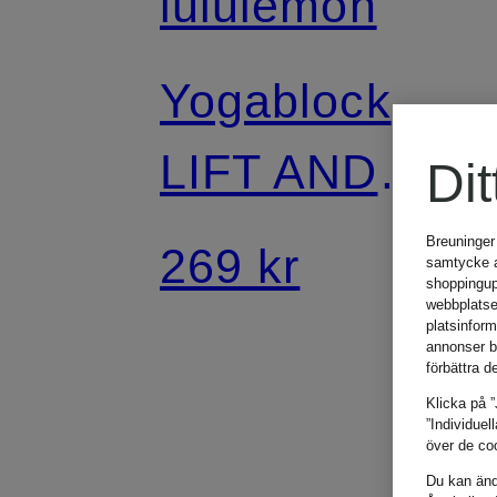
lululemon
Yogablock
LIFT AND
Dit
LENGTHEN
Breuninger
269 kr
samtycke an
shoppingup
webbplatse
platsinfor
annonser b
förbättra d
Klicka på ”
”Individuel
över de coo
Du kan ändr