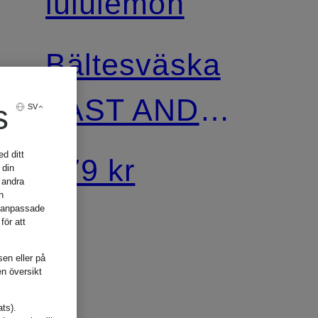
lululemon
Bältesväska
FAST AND
s
SV
FREE
d ditt
479 kr
 din
 andra
h
, anpassade
för att
sen eller på
en översikt
ats).