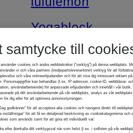
lululemon
Yogablock
LIFT AND
t samtycke till cookie
LENGTHEN
 använder cookies och andra webbtekniker (”verktyg”) på denna webbplats. Me
269 kr
vänder vi och våra partners (tredjepartsleverantörer) verktyg för att förbättra
plevelse och våra onlineerbjudanden och för att visa dig intressant reklam på
r. Personuppgifter kan behandlas (t.ex. IP-adresser, cookie-ID, webbläsar- oc
mation, användarbeteende) för anpassade erbjudanden och innehåll i vår butik
aserade på ditt användarbeteende på vår webbplats, analys av vår webbplats 
en för dig eller för att optimera annonsstyrningen.
Jag godkänner” för att acceptera alla cookies och navigera direkt till webbplat
la inställningar” för att få en detaljerad beskrivning av cookiekategorierna och 
kies som används samt för att göra ett individuellt val.
a eller återkalla ditt verktygsval när som helst (t.ex. i sidfoten på vår webbpl