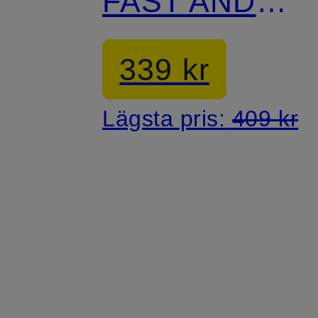
FAST AND
FREE
339 kr
Lägsta pris:
409 kr