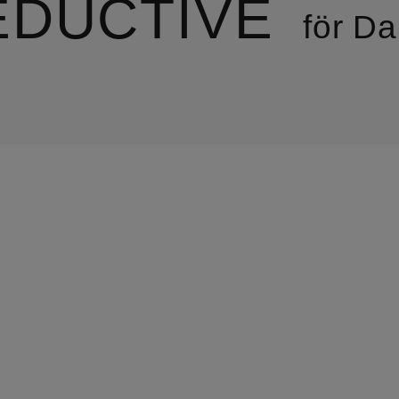
EDUCTIVE
för D