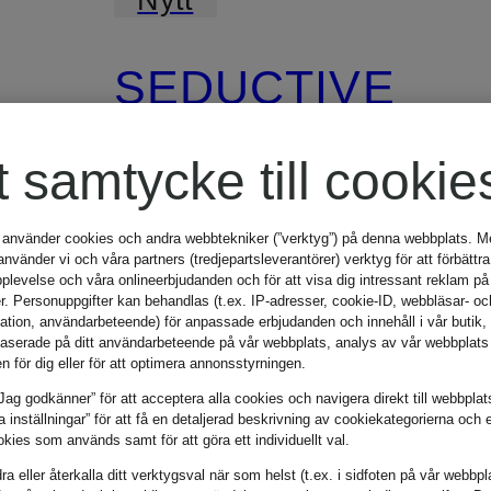
SEDUCTIVE
t samtycke till cookie
Marlene-byxor
BRIDGET i
 använder cookies och andra webbtekniker (”verktyg”) på denna webbplats. Me
vänder vi och våra partners (tredjepartsleverantörer) verktyg för att förbättra
plevelse och våra onlineerbjudanden och för att visa dig intressant reklam på
r. Personuppgifter kan behandlas (t.ex. IP-adresser, cookie-ID, webbläsar- oc
corduroy
mation, användarbeteende) för anpassade erbjudanden och innehåll i vår butik
3 345 kr
aserade på ditt användarbeteende på vår webbplats, analys av vår webbplats 
en för dig eller för att optimera annonsstyrningen.
Jag godkänner” för att acceptera alla cookies och navigera direkt till webbplat
la inställningar” för att få en detaljerad beskrivning av cookiekategorierna och 
kies som används samt för att göra ett individuellt val.
a eller återkalla ditt verktygsval när som helst (t.ex. i sidfoten på vår webbpl