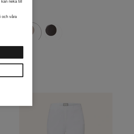
 kan neka till
i och våra