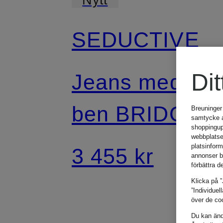
SEDUCTIVE
Dit
Jeans med vid
ben BRIDGET
Breuninger
samtycke an
shoppingup
webbplatse
platsinfor
3 455 kr
annonser b
förbättra d
Klicka på ”
”Individuel
över de coo
Du kan ändr