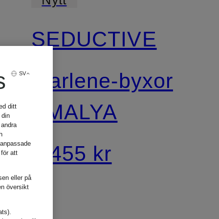
SEDUCTIVE
s
Marlene-byxor
SV
AMALYA
d ditt
 din
 andra
h
, anpassade
3 455 kr
för att
sen eller på
en översikt
ats).