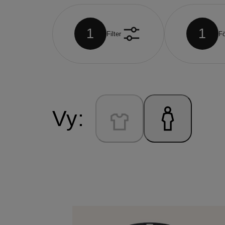
1
1
Filter
F
Vy: