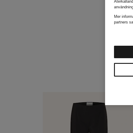
Återkallan
användnin
Mer inform
partners sa