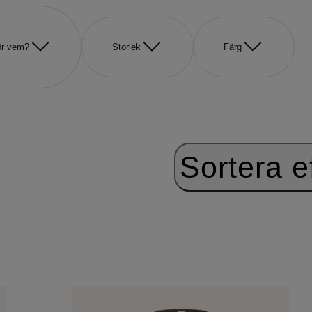
ör vem?
Storlek
Färg
Sortera ef