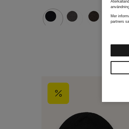
Återkallan
användnin
Mer inform
partners sa