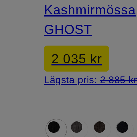
Kashmirmössa
GHOST
2 035 kr
Lägsta pris:
2 885 k