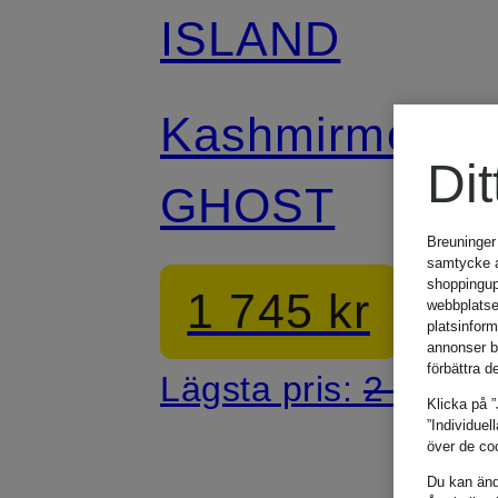
ISLAND
Kashmirmössa
Dit
GHOST
Breuninger
samtycke an
shoppingup
1 745 kr
webbplatse
platsinfor
annonser b
förbättra d
Lägsta pris:
2 885 k
Klicka på ”
”Individuel
över de coo
Du kan ändr