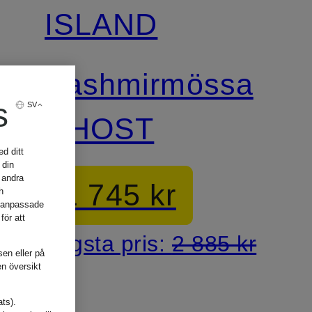
ISLAND
Kashmirmössa
s
SV
GHOST
d ditt
 din
 andra
1 745 kr
h
, anpassade
för att
Lägsta pris:
2 885 kr
sen eller på
en översikt
ats).