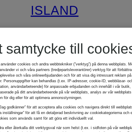
ISLAND
Kashmirmössa
t samtycke till cookie
GHOST
 använder cookies och andra webbtekniker (”verktyg”) på denna webbplats. Me
vänder vi och våra partners (tredjepartsleverantörer) verktyg för att förbättra
plevelse och våra onlineerbjudanden och för att visa dig intressant reklam på
1 745 kr
r. Personuppgifter kan behandlas (t.ex. IP-adresser, cookie-ID, webbläsar- oc
mation, användarbeteende) för anpassade erbjudanden och innehåll i vår butik
aserade på ditt användarbeteende på vår webbplats, analys av vår webbplats 
en för dig eller för att optimera annonsstyrningen.
r
Lägsta pris:
2 885 kr
Jag godkänner” för att acceptera alla cookies och navigera direkt till webbplat
la inställningar” för att få en detaljerad beskrivning av cookiekategorierna och 
kies som används samt för att göra ett individuellt val.
a eller återkalla ditt verktygsval när som helst (t.ex. i sidfoten på vår webbpl