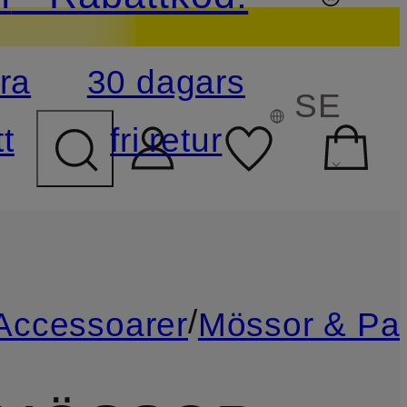
ra
30 dagars
ÖKFÄLTET
SE
t
fri retur
/
Accessoarer
Mössor & Pa