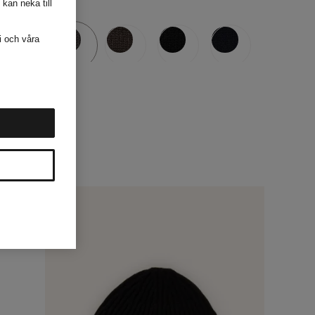
 kan neka till
i och våra