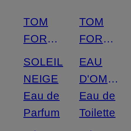
TOM
TOM
FORD
FORD
BEAUTY
BEAUTY
SOLEIL
EAU
NEIGE
D'OMBRE
Eau de
LÄDER
Eau de
Parfum
Toilette