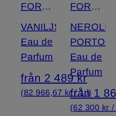
FORD
FORD
BEAUTY
BEAUTY
VANILJSEX
NEROLI
Eau de
PORTOFI
Parfum
Eau de
Parfum
från 2 489 kr
från 1 86
(82 966,67 kr / 1 l)
(62 300 kr / 