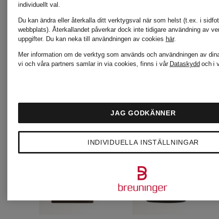
från 2 489 kr
individuellt val.
(62 300 kr / 
Du kan ändra eller återkalla ditt verktygsval när som helst (t.ex. i sidfo
webbplats). Återkallandet påverkar dock inte tidigare användning av ve
(82 966,67 kr / 1 l)
uppgifter.
Du kan neka till användningen av cookies
här
.
Mer information om de verktyg som används och användningen av dina
vi och våra partners samlar in via cookies, finns i vår
Dataskydd
och i 
JAG GODKÄNNER
INDIVIDUELLA INSTÄLLNINGAR