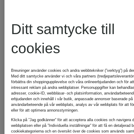
TOM
TOM
FORD
Ditt samtycke till
FORD
BEAUTY
cookies
OUD
BEAUTY
SVART
VOYAGE
Breuninger använder cookies och andra webbtekniker (”verktyg”) på de
Med ditt samtycke använder vi och våra partners (tredjepartsleverantöre
LACK
Eau de
förbättra din shoppingupplevelse och våra onlineerbjudanden och för att
intressant reklam på andra webbplatser. Personuppgifter kan behandlas 
adresser, cookie-ID, webbläsar- och platsinformation, användarbeteen
Eau de
Parfum
erbjudanden och innehåll i vår butik, anpassade annonser baserade på 
användarbeteende på vår webbplats, analys av vår webbplats för att för
eller för att optimera annonsstyrningen.
Parfum
från 1 86
Klicka på ”Jag godkänner” för att acceptera alla cookies och navigera dir
webbplatsen eller på ”Individuella inställningar” för att få en detaljerad 
cookiekategorierna och en översikt över de cookies som används samt f