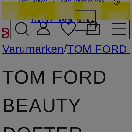
Last Chance: 15 % extra rabatt på rean
-
Rabattkod:
LAST26
Detaljer
HOPPA TILL HUVUDINNE
/
Varumärken
TOM FORD
TOM FORD
BEAUTY