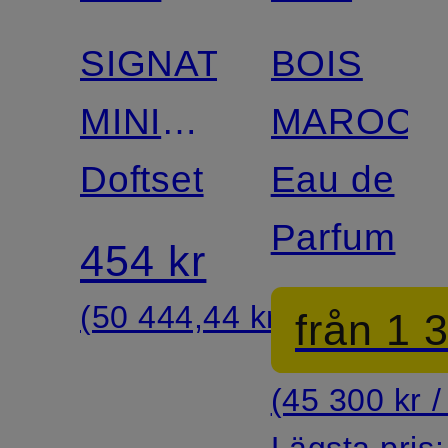
BEAUTY
BEAUTY
SIGNATURE
BOIS
MINI
MAROCA
DISCOVERY
Doftset
Eau de
SET
Parfum
454 kr
(50 444,44 kr / 1 l)
från 1 
(45 300 kr / 
Lägsta pris