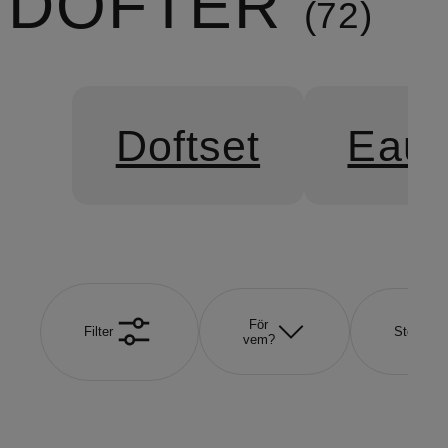
DOFTER
72
Doftset
Eau 
För
Filter
Storlek
vem?