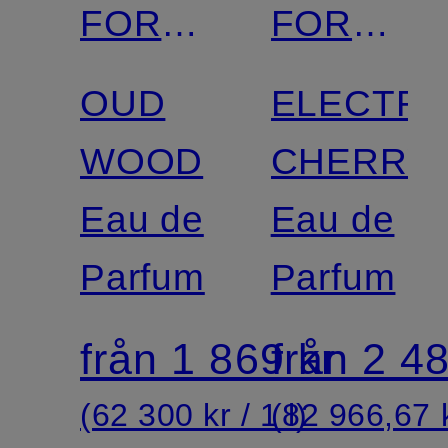
FORD
FORD
BEAUTY
BEAUTY
OUD
ELECTRI
WOOD
CHERRY
Eau de
Eau de
Parfum
Parfum
från 1 869 kr
från 2 48
(62 300 kr / 1 l)
(82 966,67 k