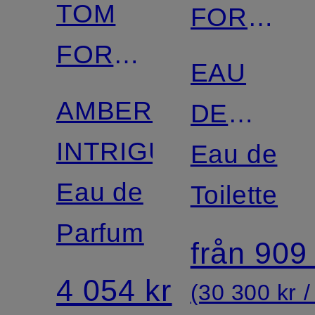
TOM
FORD
FORD
BEAUTY
EAU
BEAUTY
AMBER
DE
INTRIGUE
SOLEIL
Eau de
Eau de
BLANC
Toilette
Parfum
från 909
4 054 kr
(30 300 kr / 