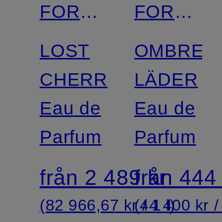
FORD
FORD
BEAUTY
BEAUTY
LOST
OMBRE
CHERRY
LÄDER
Eau de
Eau de
Parfum
Parfum
från 2 489 kr
från 444
(82 966,67 kr / 1 l)
(44 400 kr / 