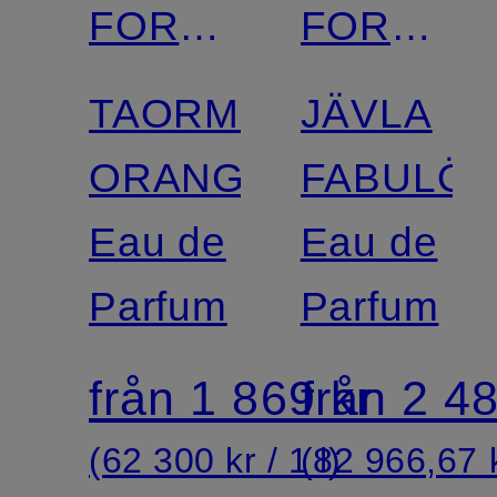
FORD
FORD
BEAUTY
BEAUTY
TAORMINA
JÄVLA
ORANGE
FABULÖS
Eau de
Eau de
Parfum
Parfum
från 1 869 kr
från 2 48
(62 300 kr / 1 l)
(82 966,67 k