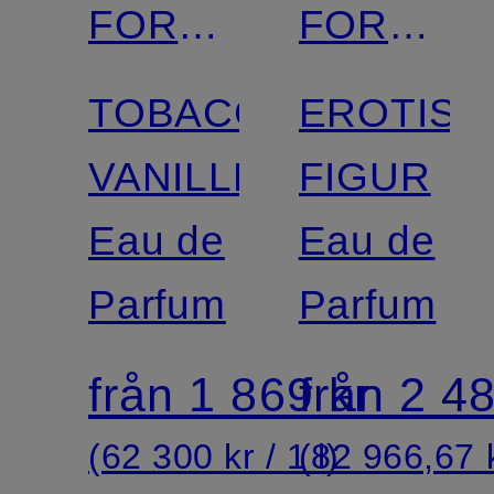
FORD
FORD
BEAUTY
BEAUTY
TOBACCO
EROTISK
VANILLE
FIGUR
Eau de
Eau de
Parfum
Parfum
från 1 869 kr
från 2 48
(62 300 kr / 1 l)
(82 966,67 k