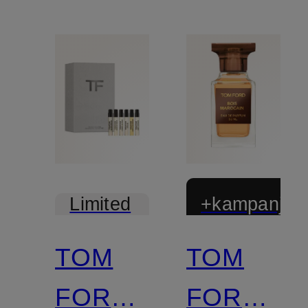
+kampanjrab
Limited
Edition
TOM
TOM
Nytt
FORD
FORD