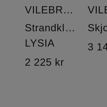
VILEBREQUIN
Strandklänning
LYSIA
3 1
2 225 kr