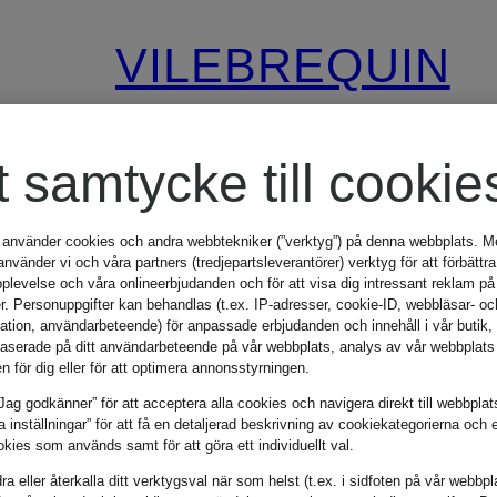
VILEBREQUIN
N
Marlene-byxor
t samtycke till cookie
LINE MEDUSA
 använder cookies och andra webbtekniker (”verktyg”) på denna webbplats. Me
vänder vi och våra partners (tredjepartsleverantörer) verktyg för att förbättra
AND SHELLS
plevelse och våra onlineerbjudanden och för att visa dig intressant reklam på
r. Personuppgifter kan behandlas (t.ex. IP-adresser, cookie-ID, webbläsar- oc
3 655 kr
mation, användarbeteende) för anpassade erbjudanden och innehåll i vår butik
aserade på ditt användarbeteende på vår webbplats, analys av vår webbplats 
en för dig eller för att optimera annonsstyrningen.
Jag godkänner” för att acceptera alla cookies och navigera direkt till webbplat
la inställningar” för att få en detaljerad beskrivning av cookiekategorierna och 
kies som används samt för att göra ett individuellt val.
a eller återkalla ditt verktygsval när som helst (t.ex. i sidfoten på vår webbpl