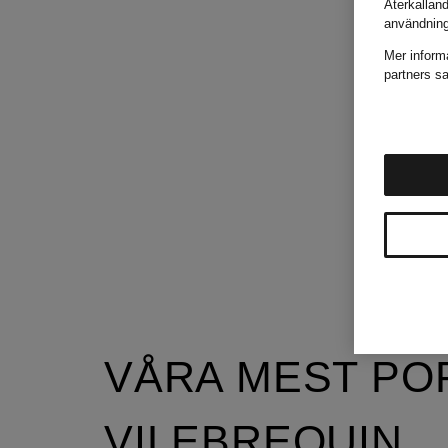
Återkallan
användnin
Mer inform
partners sa
VÅRA MEST PO
VILEBREQUIN