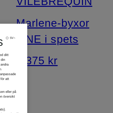
VILEBREQUIN
Marlene-byxor
LINE i spets
s
SV
d ditt
3 375 kr
 din
 andra
h
, anpassade
för att
sen eller på
en översikt
ats).