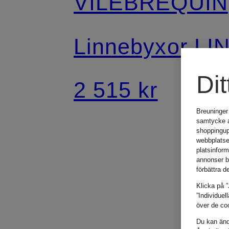
VILEBREQUIN
Linnebyxor LI
Dit
2 515 kr
Breuninger
samtycke an
shoppingup
webbplatse
platsinfor
annonser b
förbättra d
Klicka på ”
”Individuel
över de coo
Du kan ändr