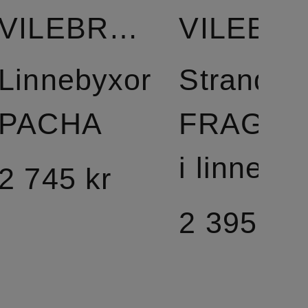
VILEBREQUIN
VILEBR
Linnebyxor
Strandkl
PACHA
FRAGAN
i linne
2 745 kr
2 395 kr