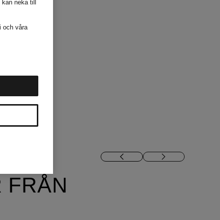
 kan neka till
i och våra
 FRÅN