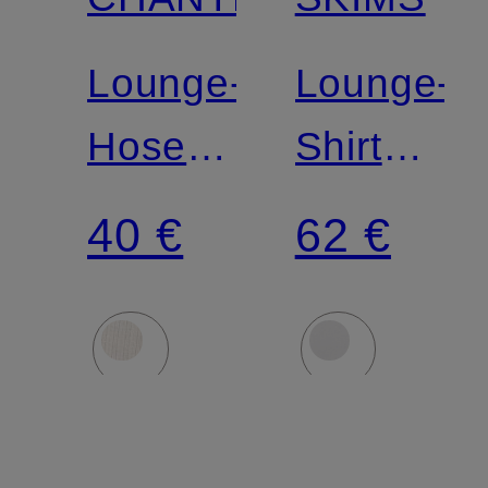
Match
Lounge-
Lounge-
Hose
Shirt
LOVIE
COTTON
40 €
62 €
JERSEY