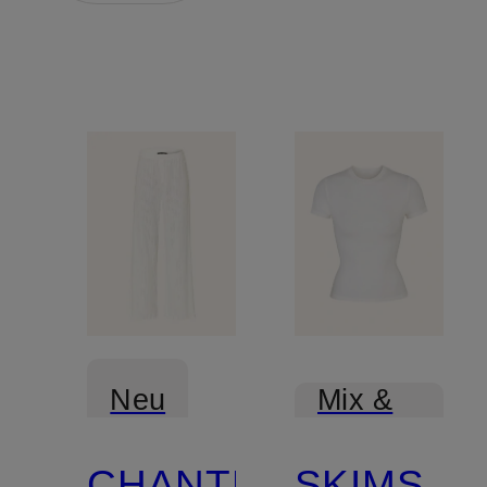
Neu
Mix &
Match
CHANTELLE
SKIMS
Mix &