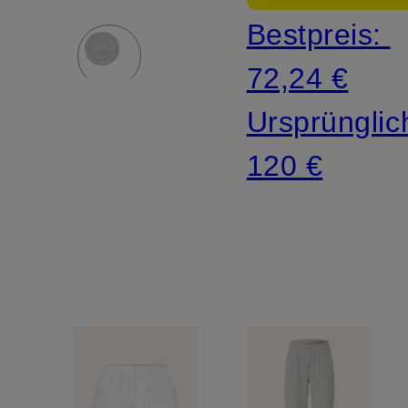
Bestpreis:
72,24 €
Ursprünglic
120 €