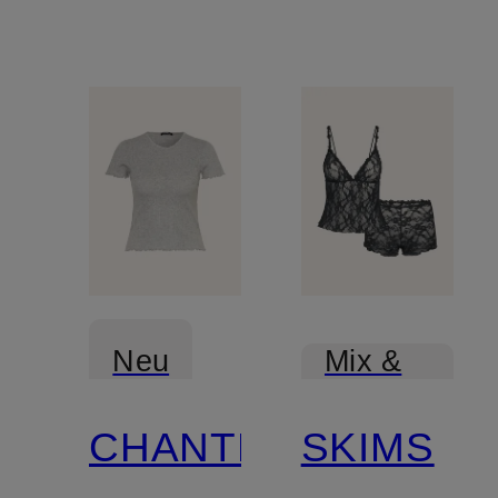
Neu
Mix &
Match
CHANTELLE
SKIMS
Mix &
Match