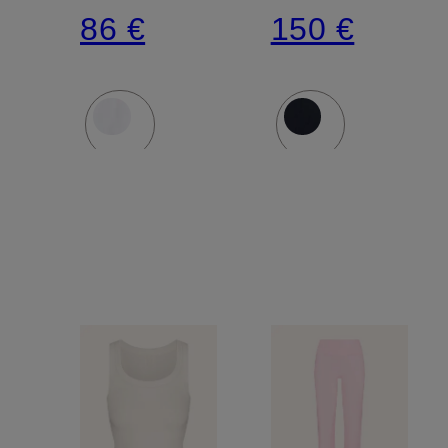
Out
86 €
150 €