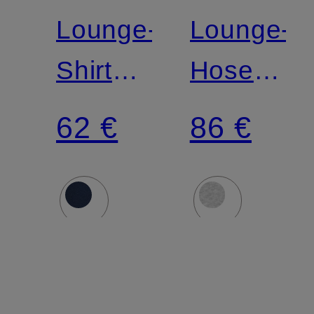
Lounge-
Lounge-
Shirt
Hose
COTTON
COTTON
62 €
86 €
JERSEY
JERSEY