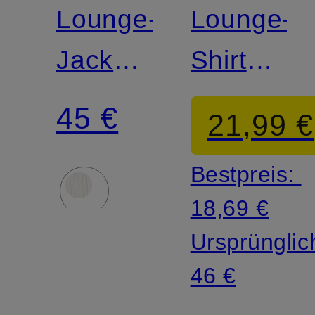
Lounge-
Lounge-
Jacke
Shirt
LOVIE
RELAXE
45 €
21,99 €
TEES
Bestpreis:
18,69 €
Ursprünglic
46 €