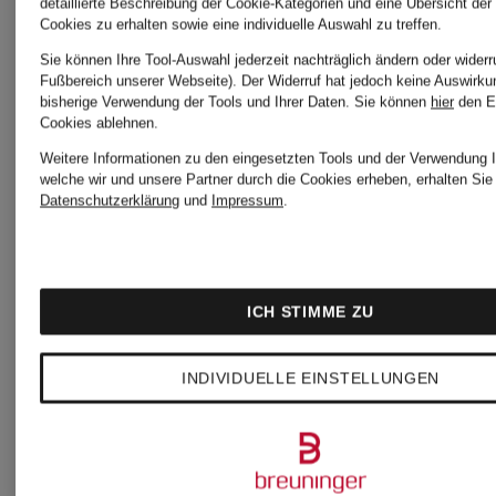
detaillierte Beschreibung der Cookie-Kategorien und eine Übersicht der
Cookies zu erhalten sowie eine individuelle Auswahl zu treffen.
Lounge-
Jacke
Sie können Ihre Tool-Auswahl jederzeit nachträglich ändern oder widerr
Fußbereich unserer Webseite). Der Widerruf hat jedoch keine Auswirku
Shirt
LOVIE
bisherige Verwendung der Tools und Ihrer Daten.
Sie können
hier
den E
45 €
Cookies ablehnen.
Weitere Informationen zu den eingesetzten Tools und der Verwendung I
ULTRA
welche wir und unsere Partner durch die Cookies erheben, erhalten Sie 
44,90 €
Datenschutzerklärung
und
Impressum
.
SOFT
MODAL
ICH STIMME ZU
INDIVIDUELLE EINSTELLUNGEN