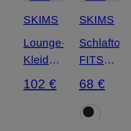
Match
Match
SKIMS
SKIMS
Lounge-
Schlaftop
Kleid
FITS
SOFT
EVERYB
102 €
68 €
LOUNGE
LACE