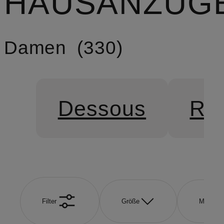
HAUSANZÜG
Damen
330
Dessous
Re
Filter
Größe
Marke