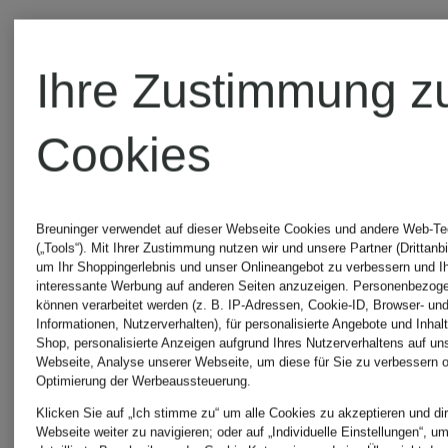
Ihre Zustimmung z
Cookies
Breuninger verwendet auf dieser Webseite Cookies und andere Web-Te
(„Tools“). Mit Ihrer Zustimmung nutzen wir und unsere Partner (Drittanbi
um Ihr Shoppingerlebnis und unser Onlineangebot zu verbessern und I
Neu
Neu
interessante Werbung auf anderen Seiten anzuzeigen. Personenbezog
können verarbeitet werden (z. B. IP-Adressen, Cookie-ID, Browser- und
Informationen, Nutzerverhalten), für personalisierte Angebote und Inhal
Calvin
CHANTE
Shop, personalisierte Anzeigen aufgrund Ihres Nutzerverhaltens auf un
Mix &
Webseite, Analyse unserer Webseite, um diese für Sie zu verbessern o
Optimierung der Werbeaussteuerung.
Match
Klein
Klicken Sie auf „Ich stimme zu“ um alle Cookies zu akzeptieren und dir
Lounge-
Webseite weiter zu navigieren; oder auf „Individuelle Einstellungen“, u