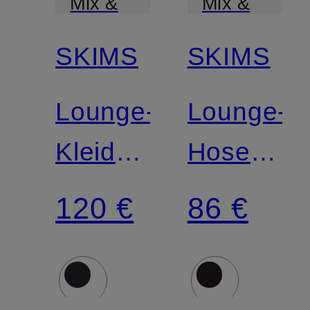
Mix &
Mix &
Match
Match
SKIMS
SKIMS
Lounge-
Lounge-
Kleid
Hose
SMOOTH
COTTON
120 €
86 €
LAYERS
JERSEY