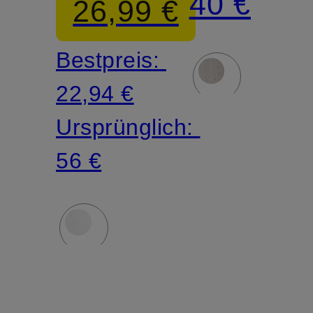
40 €
26,99 €
POPLIN
Bestpreis:
22,94 €
Ursprünglich:
56 €