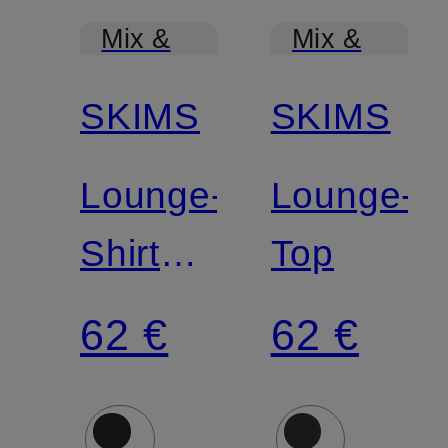
Mix &
Mix &
Match
Match
SKIMS
SKIMS
Lounge-
Lounge-
Shirt
Top
COTTON
62 €
62 €
JERSEY