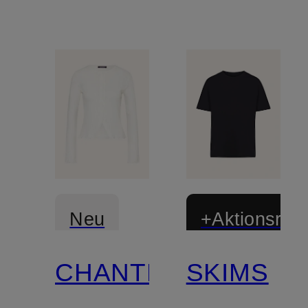
Neu
+Aktionsraba
CHANTELLE
SKIMS
Mix &
Match