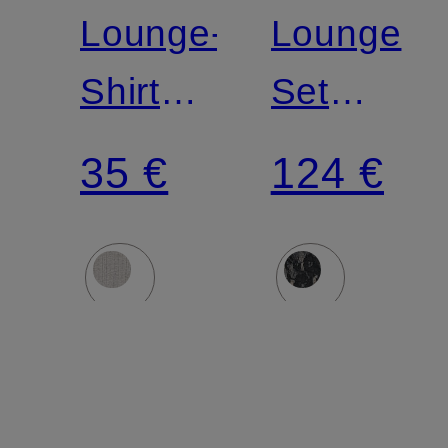
Lounge-
Lounge
Shirt
Set
PULP
STRETC
35 €
124 €
LOVIE
LACE