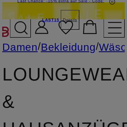
20€-Willkommensgutschein mit Beyond sichern
Last Chance: -15% extra auf Sale
- Code:
LAST15
Details
ZUM HAUPTINHALT ÜBE
/
/
Damen
Bekleidung
Wäsc
LOUNGEWEA
&