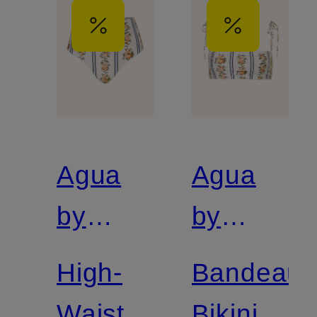
Agua
Agua
by
by
Agua
Agua
High-
Bandeau-
Bendita
Bendita
Waist-
Bikini-