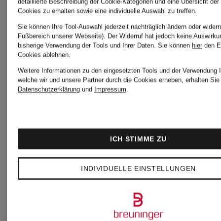
detaillierte Beschreibung der Cookie-Kategorien und eine Übersicht der
Cookies zu erhalten sowie eine individuelle Auswahl zu treffen.
Sie können Ihre Tool-Auswahl jederzeit nachträglich ändern oder widerr
Fußbereich unserer Webseite). Der Widerruf hat jedoch keine Auswirku
bisherige Verwendung der Tools und Ihrer Daten.
Sie können
hier
den E
Mix &
Mix &
Cookies ablehnen.
Weitere Informationen zu den eingesetzten Tools und der Verwendung I
Match
Match
welche wir und unsere Partner durch die Cookies erheben, erhalten Sie 
MRS &
MRS &
Datenschutzerklärung
und
Impressum
.
HUGS
HUGS
ICH STIMME ZU
Bralette-
Brazilian-
INDIVIDUELLE EINSTELLUNGEN
Bikini-
Bikini-
Top
Hose