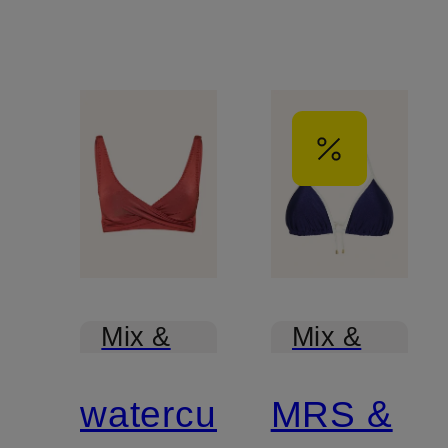
Mix &
Mix &
Match
Match
watercult
MRS &