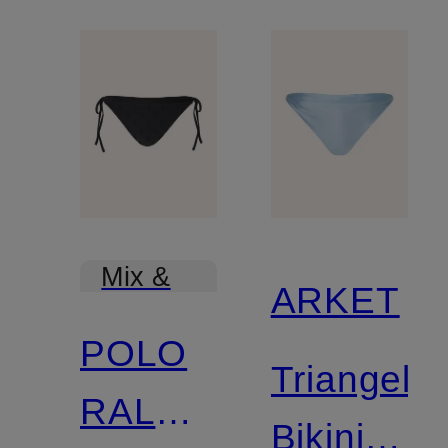
Mix &
ARKET
Match
POLO
Triangel-
RALPH
Bikini-