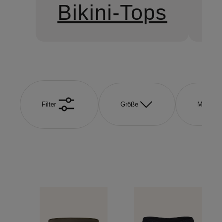
Bikini-Tops
B
Filter
Größe
Marke