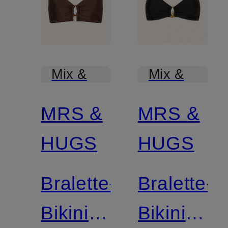
Mix &
Mix &
Match
Match
MRS &
MRS &
HUGS
HUGS
Bralette-
Bralette-
Bikini-
Bikini-