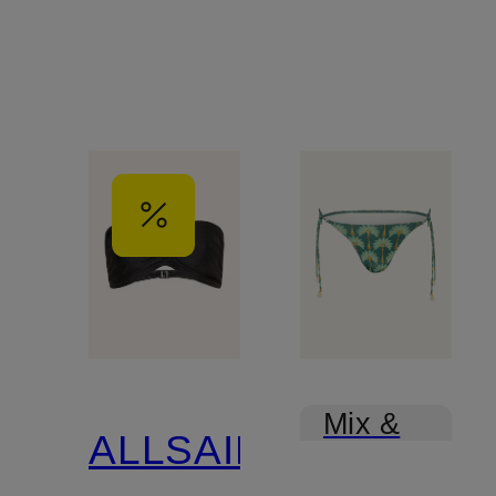
Mix &
ALLSAINTS
Match