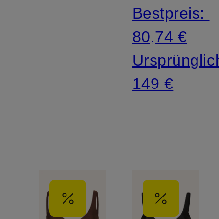
Bestpreis:
80,74 €
Ursprünglic
149 €