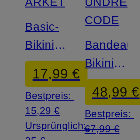
ARKET
UNDRES
CODE
Basic-
Bikini-
Bandeau-
Hose
Bikini-
17,99 €
Top
48,99 €
Bestpreis:
ESSENTI
15,29 €
Bestpreis:
Ursprünglich:
67,99 €