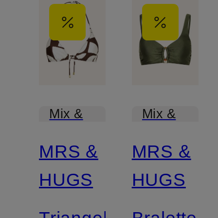
Mix &
Mix &
Match
Match
MRS &
MRS &
HUGS
HUGS
Triangel-
Bralette-