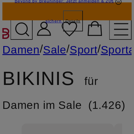
Beyond by Breuninger: Jetzt anmelden & 20€
Geschenkkarten
GESCHENK20
sichern
Details
ZUM HAUPTINHALT ÜBE
/
/
/
Damen
Sale
Sport
Sporta
BIKINIS
für
Damen im Sale
1.426