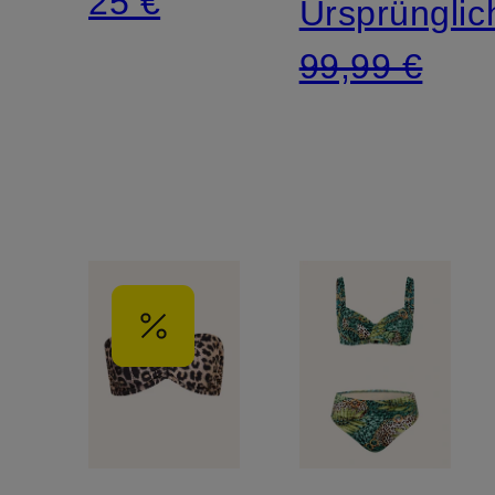
25 €
Ursprünglic
99,99 €