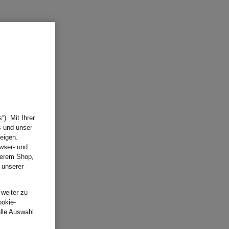
HOFF
Sneaker BRIDGE WOVEN
119,99 €
L
). Mit Ihrer
s und unser
eigen.
wser- und
nserem Shop,
 unserer
.
 weiter zu
ookie-
elle Auswahl