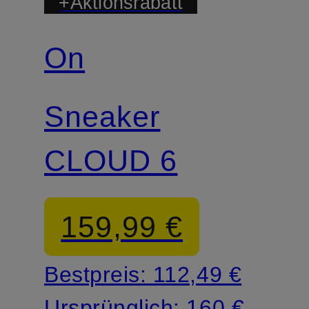
+Aktionsrabatt
On
Sneaker
CLOUD 6
159,99 €
Bestpreis:
112,49 €
Ursprünglich:
160 €