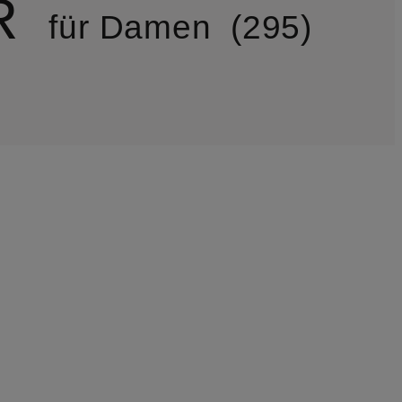
R
für Damen
295