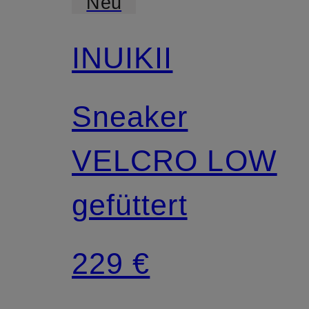
Neu
INUIKII
Sneaker
VELCRO LOW
gefüttert
229 €