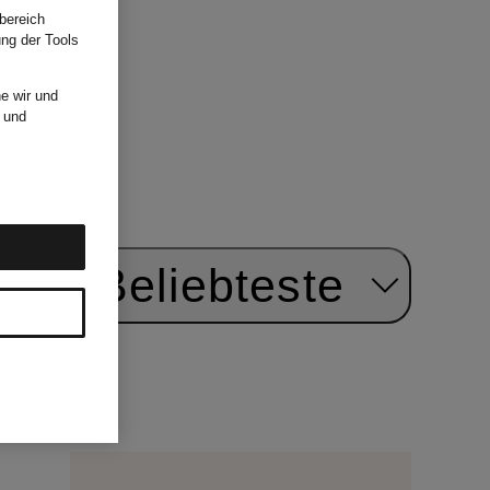
bereich
ung der Tools
e wir und
und
ach:
Beliebteste