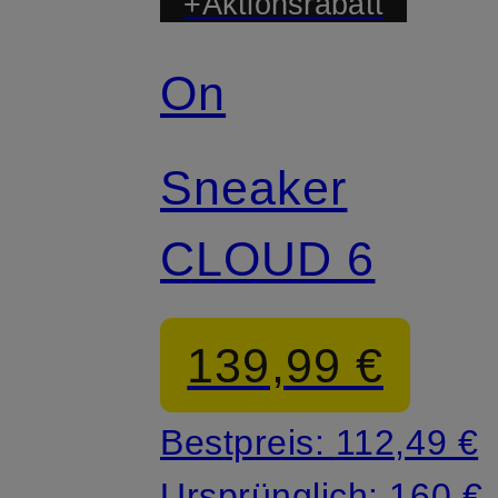
+Aktionsrabatt
On
Sneaker
CLOUD 6
139,99 €
Bestpreis:
112,49 €
Ursprünglich:
160 €