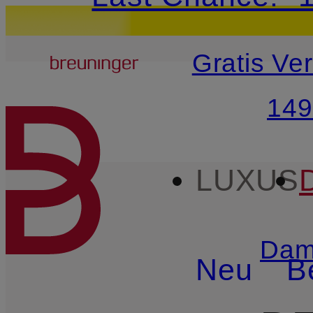
20€-Willkommensg
Breuninger
Gratis Ve
ZUM HAUPTINHALT ÜBE
149
LUXUS
Dam
Neu
B