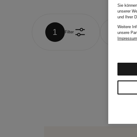
Sie können
unserer We
und Ihrer 
Weitere In
1
Filter
Größe
unsere Par
Impressu