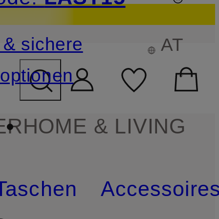
sichern
 & sichere
AT
FELD ÜBERSPRINGEN
optionen
ER
HOME & LIVING
Taschen
Accessoire