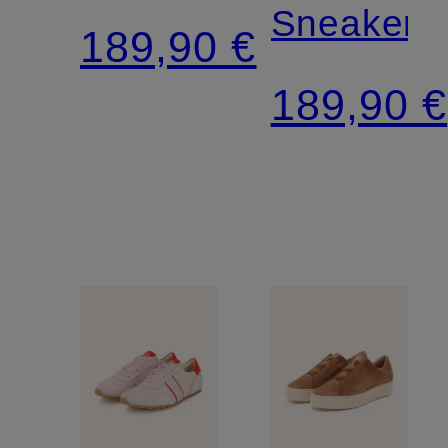
Sneaker
189,90 €
189,90 €