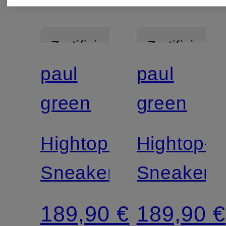
Zertifiziert
Zertifiziert
paul
paul
green
green
Hightop-
Hightop-
Sneaker
Sneaker
189,90 €
189,90 €