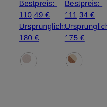
Bestpreis:
Bestpreis:
110,49 €
111,34 €
Ursprünglich:
Ursprünglic
180 €
175 €