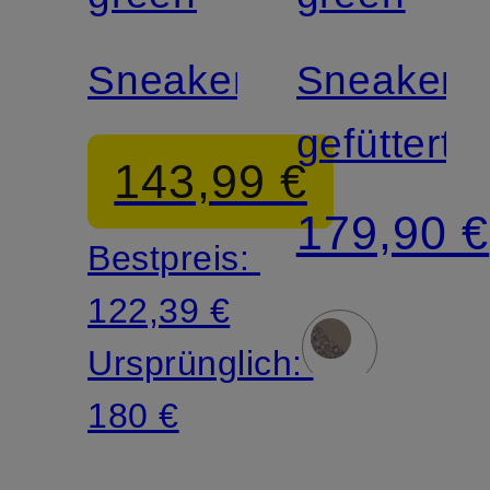
Sneaker
Sneaker
gefüttert
143,99 €
179,90 €
Bestpreis:
122,39 €
Ursprünglich:
180 €