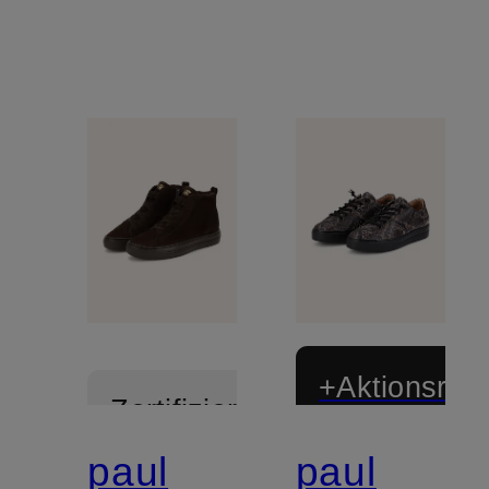
+Aktionsraba
Zertifiziert
paul
paul