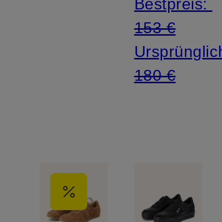
Bestpreis:
153 €
Ursprünglic
180 €