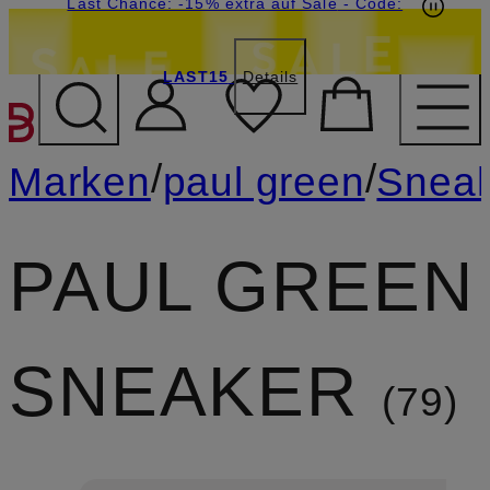
20€-Willkommensgutschein mit Beyond sichern
Last Chance: -15% extra auf Sale
- Code:
LAST15
Details
ZUM HAUPTINHALT ÜBE
/
/
Marken
paul green
Snea
PAUL GREEN
SNEAKER
79