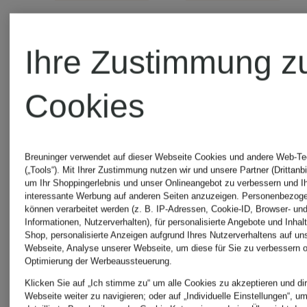
Ihre Zustimmung z
Zertifiziert
Zertifiziert
paul
paul
Cookies
green
green
Breuninger verwendet auf dieser Webseite Cookies und andere Web-Te
(„Tools“). Mit Ihrer Zustimmung nutzen wir und unsere Partner (Drittanbi
Slip-on-
Hightop-
um Ihr Shoppingerlebnis und unser Onlineangebot zu verbessern und I
interessante Werbung auf anderen Seiten anzuzeigen. Personenbezog
können verarbeitet werden (z. B. IP-Adressen, Cookie-ID, Browser- und
Sneaker
Sneaker
Informationen, Nutzerverhalten), für personalisierte Angebote und Inhal
Shop, personalisierte Anzeigen aufgrund Ihres Nutzerverhaltens auf un
Webseite, Analyse unserer Webseite, um diese für Sie zu verbessern o
gefüttert
Optimierung der Werbeaussteuerung.
189,90 €
Klicken Sie auf „Ich stimme zu“ um alle Cookies zu akzeptieren und dir
Webseite weiter zu navigieren; oder auf „Individuelle Einstellungen“, u