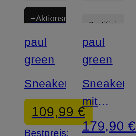
+Aktionsrabatt
Zertifiziert
paul
paul
Zertifiziert
green
green
Sneaker
Sneaker
mit
109,99 €
Schmucks
179,90 €
Bestpreis: