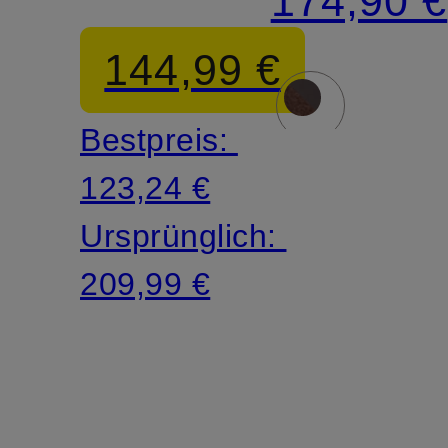
174,90 €
144,99 €
Bestpreis:
123,24 €
Ursprünglich:
209,99 €