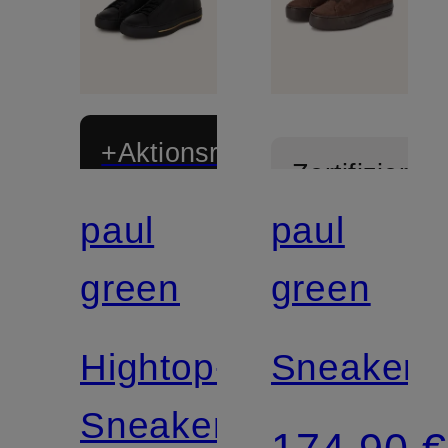
+Aktionsrabatt
Zertifiziert
paul
paul
Zertifiziert
green
green
Hightop-
Sneaker
Sneaker