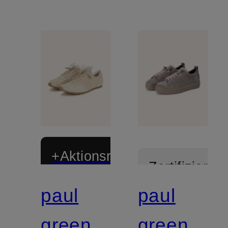
+Aktionsrabatt
Zertifiziert
paul
paul
Zertifiziert
green
green