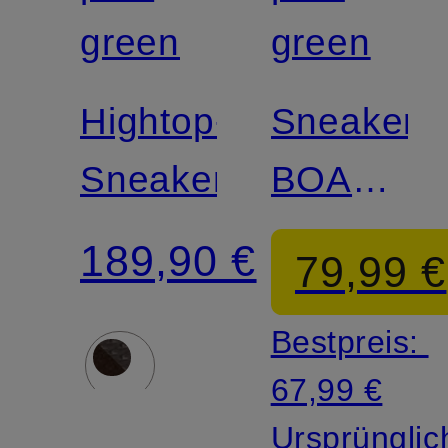
Zertifiziert
green
green
Hightop-
Sneaker
Sneaker
BOA
SAFARI
189,90 €
79,99 €
Bestpreis:
67,99 €
Ursprünglic