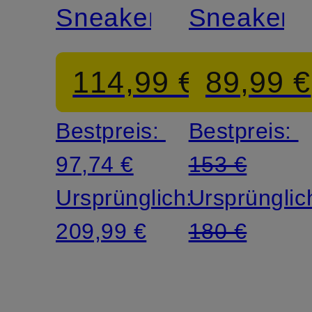
Sneaker
Sneaker
114,99 €
89,99 €
Bestpreis:
Bestpreis:
97,74 €
153 €
Ursprünglich:
Ursprünglic
209,99 €
180 €