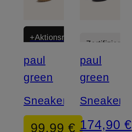
+Aktionsrabatt
Zertifiziert
paul
paul
Zertifiziert
green
green
Sneaker
Sneaker
174,90 €
99,99 €