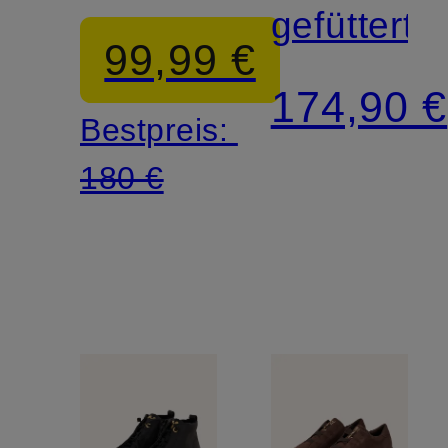
gefüttert
99,99 €
174,90 €
Bestpreis:
180 €