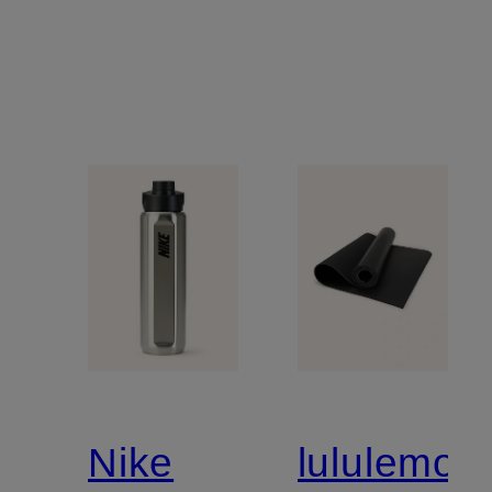
Nike
lululemon