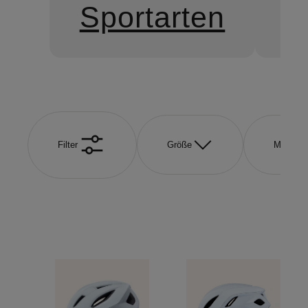
Sportarten
S
Filter
Größe
Marke