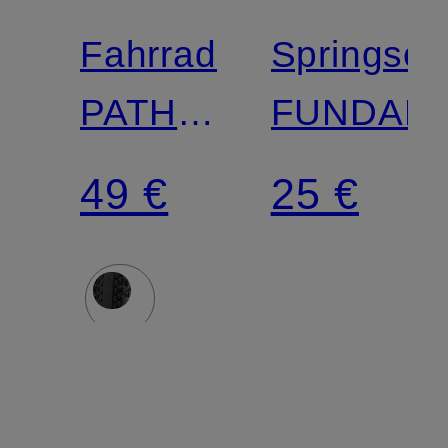
Fahrradreifen
Springseil
PATHFINDER
FUNDAM
TLR
49 €
25 €