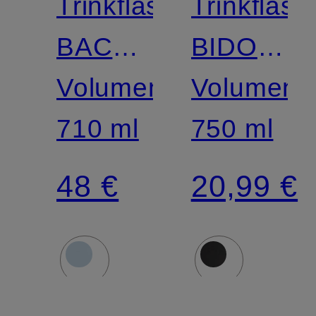
Trinkflasche
Trinkflasc
BACK
BIDON
TO
Volumen:
LARGE
Volumen:
LIFE
710 ml
750 ml
48 €
20,99 €