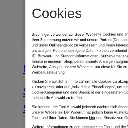
Cookies
Breuninger verwendet auf dieser Webseite Cookies und an
Ihrer Zustimmung nutzen wir und unsere Partner (Drittanbi
und unser Onlineangebot zu verbessern und Ihnen intere
anzuzeigen. Personenbezogene Daten können verarbeitet 
ID, Browser- und Standort-Informationen, Nutzerverhalten)
Inhalte in unserem Shop, personalisierte Anzeigen aufgrun
Nike
bala
Webseite, Analyse unserer Webseite, um diese für Sie zu
Werbeaussteuerung.
Klicken Sie auf „Ich stimme zu“ um alle Cookies zu akzept
zu navigieren; oder auf „Individuelle Einstellungen“, um ei
Stirnband
Handgele
Cookie-Kategorien und eine Übersicht der eingesetzten Co
individuelle Auswahl zu treffen.
SWOOSH
BANGLE
Sie können Ihre Tool-Auswahl jederzeit nachträglich änder
unserer Webseite). Der Widerruf hat jedoch keine Auswirk
Tools und Ihrer Daten.
Sie können
hier
den Einsatz von Co
CLASSIC
Weitere Informationen zu den eingesetzten Tools und der 