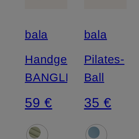
bala
bala
Handgelenksgewicht
Pilates-
BANGLES
Ball
59 €
35 €