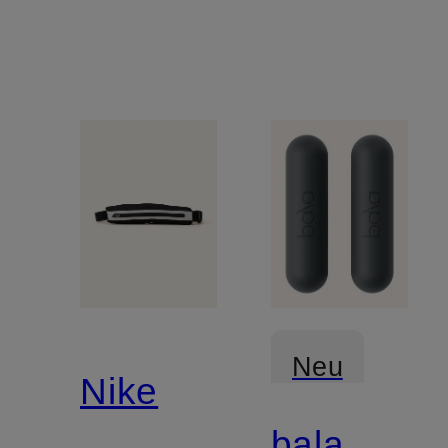
Neu
Nike
bala