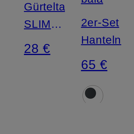
Gürteltasche
2er-Set
SLIM
Hanteln
WAISTPACK
28 €
3.0
65 €