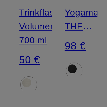
Trinkflasche
Yogamatt
Volumen:
THE
700 ml
MAT
98 €
5MM
50 €