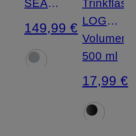
SEARCH
Trinkflasc
MIPS
LOGO
149,99 €
BIDON
Volumen:
500 ml
17,99 €