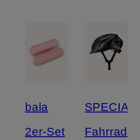
bala
SPECIAL
2er-Set
Fahrradh