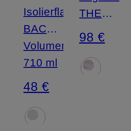
Isolierflasche
THE
BACK
MAT
98 €
TO
Volumen:
5MM
LIFE
710 ml
48 €