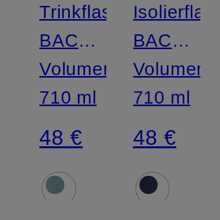
Trinkflasche
Isolierfla
BACK
BACK
TO
Volumen:
TO
Volumen:
LIFE
710 ml
LIFE
710 ml
48 €
48 €