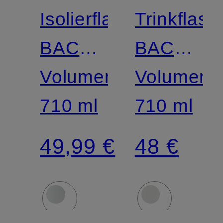
Isolierflasche
Trinkflasc
BACK
BACK
TO
Volumen:
TO
Volumen:
LIFE
710 ml
LIFE
710 ml
49,99 €
48 €