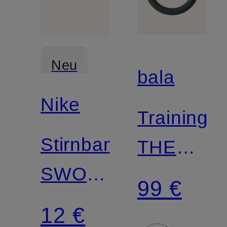
Neu
bala
Nike
Trainingsr
Stirnband
THE
SWOOSH
POWER
99 €
CLASSIC
RING
12 €