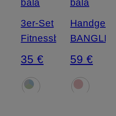
bala
bala
3er-Set
Handgele
Fitnessbänder
BANGLE
35 €
59 €