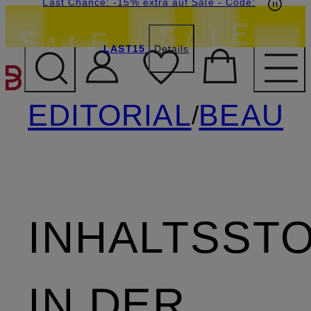
20€-Willkommensgutschein mit Beyond sichern
Last Chance: -15% extra auf Sale
- Code:
LAST15
Details
ZUM HAUPTINHALT ÜBE
EDITORIAL
BEAUT
/
INHALTSST
IN DER