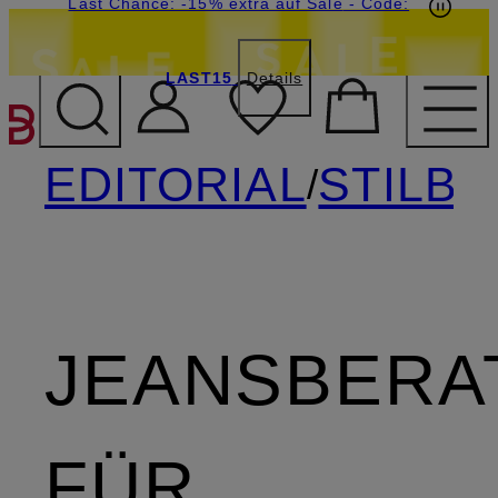
20€-Willkommensgutschein mit Beyond sichern
Last Chance: -15% extra auf Sale
- Code:
LAST15
Details
ZUM HAUPTINHALT ÜBE
EDITORIAL
STILB
/
JEANSBERA
FÜR