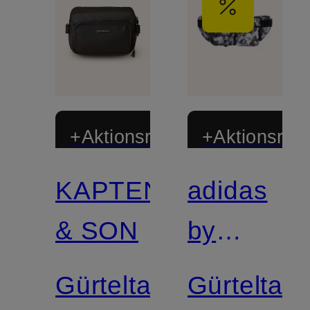
+Aktionsrabatt
+Aktionsraba
KAPTEN
adidas
Zertifiziert
& SON
by
Stella
Gürteltasche
Gürteltas