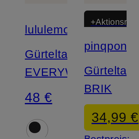
+Aktionsraba
lululemon
pinqponq
Zertifiziert
Gürteltasche
Gürteltas
EVERYWHERE
BRIK
48 €
34,99 €
Bestpreis: