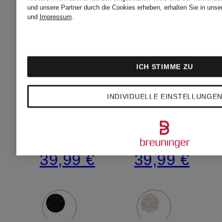
Teddyfell
UNISEX
Teddyfell
UNISEX
und unsere Partner durch die Cookies erheben, erhalten Sie in unse
und
Impressum
.
29,99 €
29,99 €
ICH STIMME ZU
Bestpreis:
Bestpreis:
INDIVIDUELLE EINSTELLUNGE
25,49 €
25,49 €
Ursprünglich:
Ursprünglic
39,99 €
39,99 €