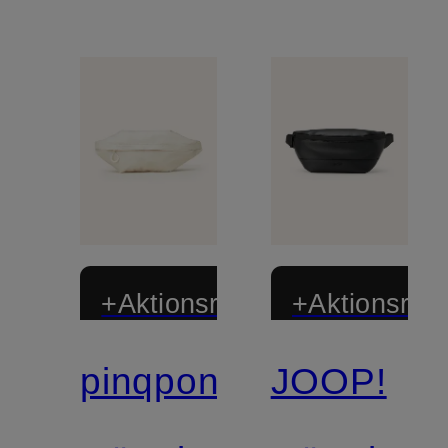
+Aktionsrabatt
+Aktionsraba
pinqponq
JOOP!
Zertifiziert