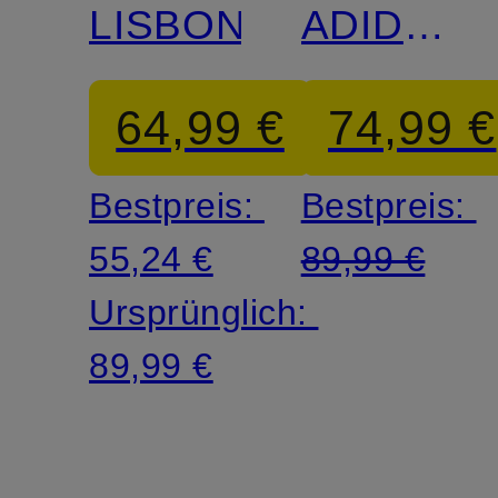
McCartne
LISBON
ADIDAS
STELLA
64,99 €
74,99 €
MCCART
Bestpreis:
Bestpreis:
55,24 €
89,99 €
Ursprünglich:
89,99 €