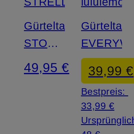
STRELLSON
lululemon
Gürteltasche
Gürteltas
STOCKWELL
EVERYW
2.0
49,95 €
39,99 €
Bestpreis:
33,99 €
Ursprünglic