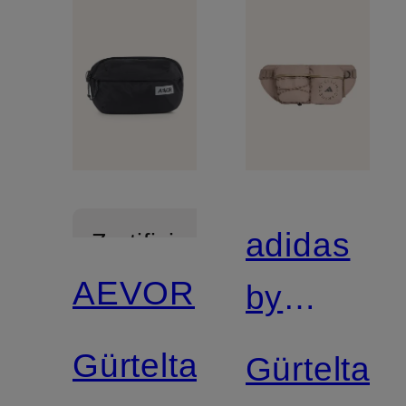
adidas
Zertifiziert
AEVOR
by
Stella
Gürteltasche
Gürteltas
McCartne