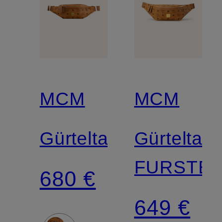
MCM
MCM
Gürteltasche
Gürteltas
FURSTE
680 €
649 €