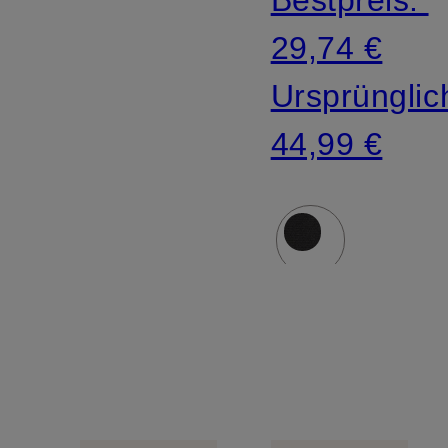
29,74 €
Ursprünglic
44,99 €