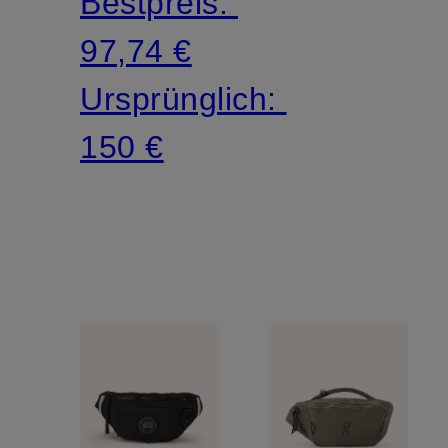
Bestpreis:
97,74 €
Ursprünglich:
150 €