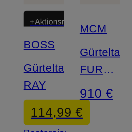
+Aktionsrabatt
MCM
BOSS
Zertifiziert
Gürteltas
Gürteltasche
FURSTE
RAY
MEDIUM
910 €
114,99 €