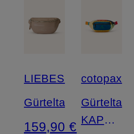
LIEBESKIND
cotopaxi
Gürteltasche
Gürteltas
KAPAI
159,90 €