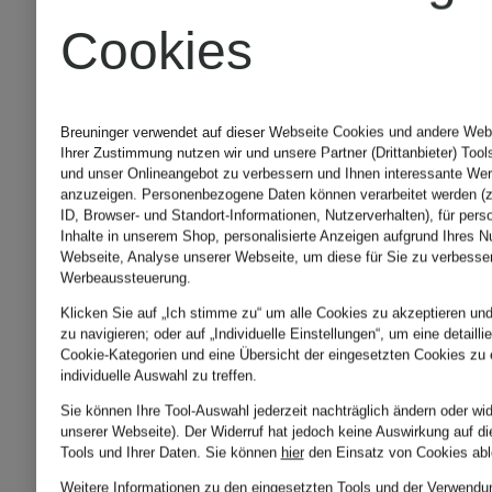
Cookies
Breuninger verwendet auf dieser Webseite Cookies und andere Web-T
Ihrer Zustimmung nutzen wir und unsere Partner (Drittanbieter) Tool
und unser Onlineangebot zu verbessern und Ihnen interessante Wer
anzuzeigen. Personenbezogene Daten können verarbeitet werden (z
+Aktionsrabatt
+Aktionsraba
ID, Browser- und Standort-Informationen, Nutzerverhalten), für pers
Inhalte in unserem Shop, personalisierte Anzeigen aufgrund Ihres N
Webseite, Analyse unserer Webseite, um diese für Sie zu verbesser
Werbeaussteuerung.
Columbia
Columbia
Klicken Sie auf „Ich stimme zu“ um alle Cookies zu akzeptieren und
zu navigieren; oder auf „Individuelle Einstellungen“, um eine detaill
Cookie-Kategorien und eine Übersicht der eingesetzten Cookies zu 
Gürteltasche
Gürteltas
individuelle Auswahl zu treffen.
Sie können Ihre Tool-Auswahl jederzeit nachträglich ändern oder wi
mit
mit
unserer Webseite). Der Widerruf hat jedoch keine Auswirkung auf d
Tools und Ihrer Daten.
Sie können
hier
den Einsatz von Cookies abl
Weitere Informationen zu den eingesetzten Tools und der Verwendun