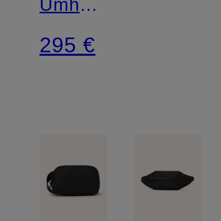
Umhängetasche
tragbar
295 €