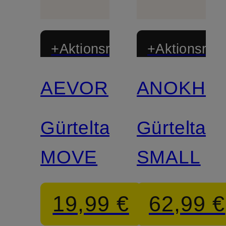
+Aktionsrabatt
+Aktionsraba
AEVOR
ANOKHI
Zertifiziert
Gürteltasche
Gürteltas
MOVE
SMALL
19,99 €
62,99 €