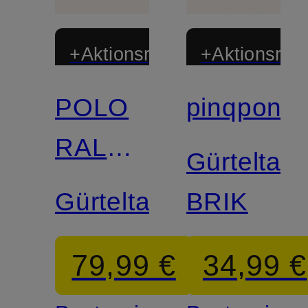
+Aktionsrabatt
+Aktionsraba
POLO
pinqponq
Zertifiziert
RALPH
Gürteltas
LAUREN
Gürteltasche
BRIK
79,99 €
34,99 €