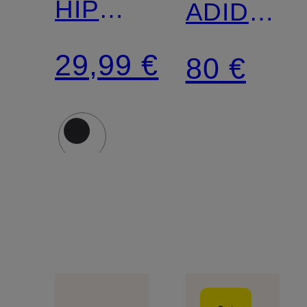
HIP
ADIDAS
BAG
X
29,99 €
80 €
STELLA
McCART