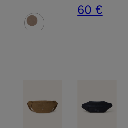
3L
60 €