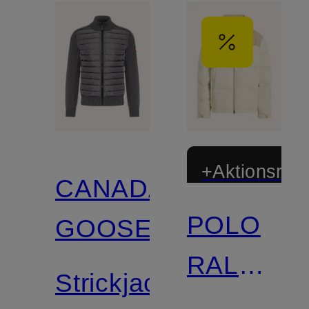
+Aktionsraba
CANADA
POLO
GOOSE
RALPH
Strickjacke
LAUREN