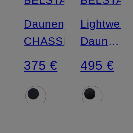
BELSTAFF
BELSTAF
Zertifiziert
Daunenjacke
Lightweigh
CHASSIS
Daunenja
COMPOU
375 €
495 €
im
Materialm