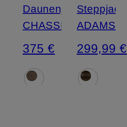
Daunenjacke
Steppjack
CHASSIS
ADAMS
375 €
299,99 €