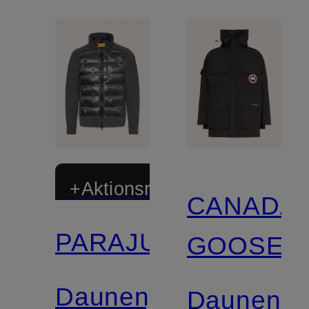
+Aktionsrabatt
CANADA
PARAJUMPERS
GOOSE
Daunenjacke
Daunenpa