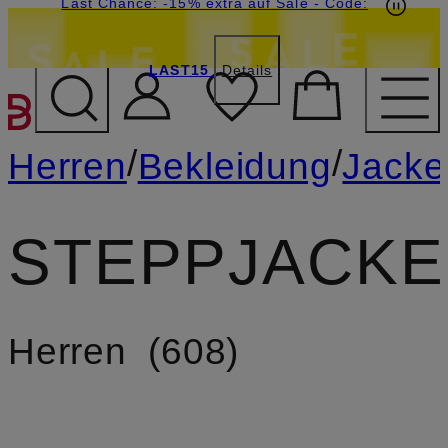
20€-Willkommensgutschein mit Beyond sichern
Last Chance: -15% extra auf Sale
- Code:
LAST15
Details
ZUM HAUPTINHALT ÜBE
/
/
Herren
Bekleidung
Jacke
STEPPJACK
Herren
608