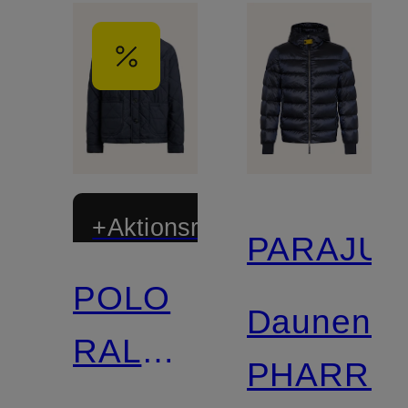
+Aktionsrabatt
PARAJU
POLO
Daunenbl
RALPH
PHARRE
LAUREN