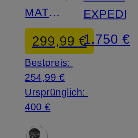
MATTY
EXPEDIT
im
1.750 €
299,99 €
Materialmix
Bestpreis:
254,99 €
Ursprünglich:
400 €