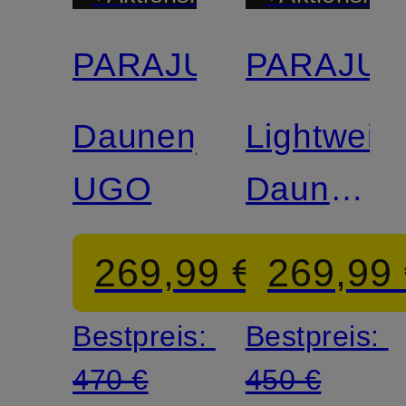
PARAJUMPERS
PARAJU
Daunenjacke
Lightweigh
UGO
Daunenja
BREVING
269,99 €
269,99
Bestpreis:
Bestpreis:
470 €
450 €