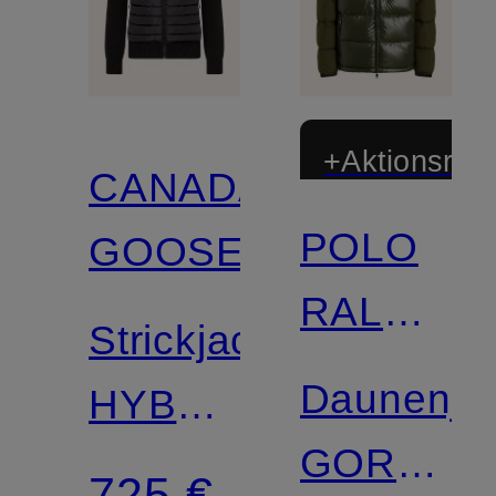
+Aktionsraba
CANADA
POLO
GOOSE
Zertifiziert
RALPH
Strickjacke
LAUREN
Daunenja
HYBRDIGE
GORHAM
im
725 €