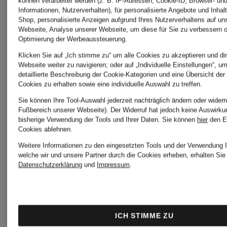
können verarbeitet werden (z. B. IP-Adressen, Cookie-ID, Browser- und
Informationen, Nutzerverhalten), für personalisierte Angebote und Inhal
Shop, personalisierte Anzeigen aufgrund Ihres Nutzerverhaltens auf un
Webseite, Analyse unserer Webseite, um diese für Sie zu verbessern o
Optimierung der Werbeaussteuerung.
Klicken Sie auf „Ich stimme zu“ um alle Cookies zu akzeptieren und dir
Webseite weiter zu navigieren; oder auf „Individuelle Einstellungen“, u
detaillierte Beschreibung der Cookie-Kategorien und eine Übersicht der
Cookies zu erhalten sowie eine individuelle Auswahl zu treffen.
Neu
Neu
Sie können Ihre Tool-Auswahl jederzeit nachträglich ändern oder widerr
Fußbereich unserer Webseite). Der Widerruf hat jedoch keine Auswirku
bisherige Verwendung der Tools und Ihrer Daten.
Sie können
hier
den E
Cookies ablehnen.
Blauer
Blauer
Weitere Informationen zu den eingesetzten Tools und der Verwendung I
welche wir und unsere Partner durch die Cookies erheben, erhalten Sie 
Datenschutzerklärung
und
Impressum
.
Daunenjacke
Steppjack
WAVE
ADAMS
ICH STIMME ZU