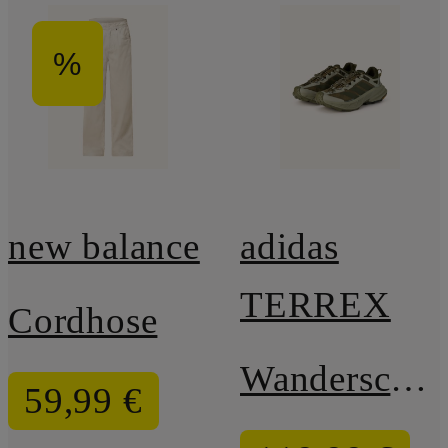
%
new balance
adidas
TERREX
Cordhose
Wanderschuhe TERREX FREEHIKER SL GTX
59,99 €