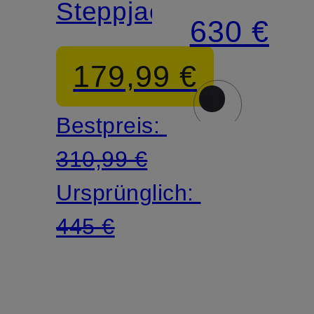
Steppjacke
630 €
179,99 €
Bestpreis:
310,99 €
Ursprünglich:
445 €