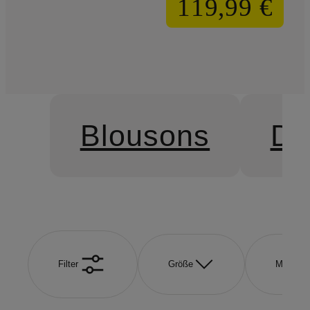
119,99 €
Blousons
Da
Filter
Größe
Marke