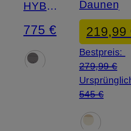
Daunenja
HYBRDIGE
im
775 €
219,99
Materialmix
Bestpreis:
279,99 €
Ursprünglic
545 €