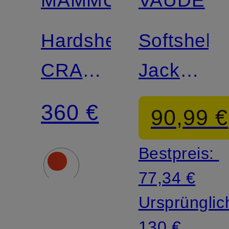
Zertifiziert
Hardshelljacke
Softshell-
CRATER
Jacke
LIGHT
EVERHIK
360 €
90,99 €
HS
Bestpreis:
HOODED
77,34 €
Ursprünglic
130 €