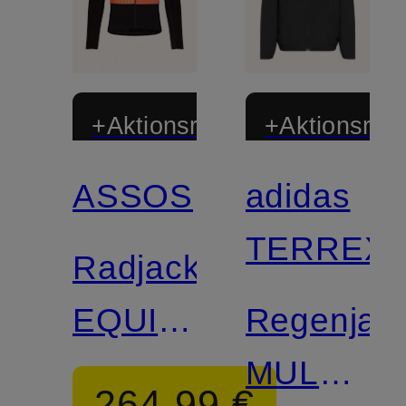
+Aktionsrabatt
+Aktionsraba
ASSOS
adidas
Zertifiziert
TERREX
Radjacke
EQUIPE
Regenjac
R
MULTI
264,99 €