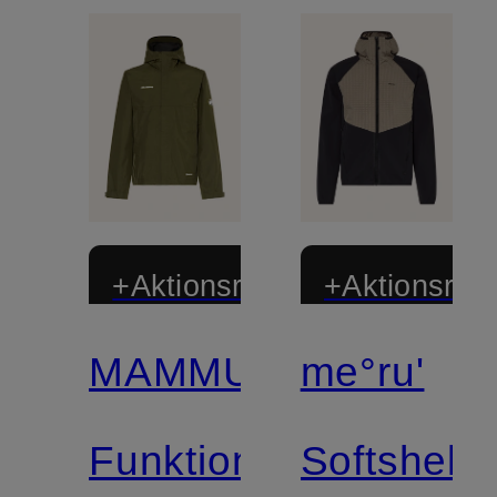
+Aktionsrabatt
+Aktionsraba
MAMMUT
me°ru'
Zertifiziert
Funktionsjacke
Softshell-