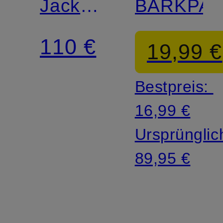
Jacke
BARKPA
M
110 €
19,99 €
EVERHIKE
Bestpreis:
SOFTSHELL
16,99 €
J
Ursprünglic
89,95 €