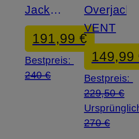
Jacke
Overjacke
ULTIMATE
VENT
191,99 €
COMFORT
149,99
Bestpreis:
240 €
Bestpreis:
229,50 €
Ursprünglic
270 €