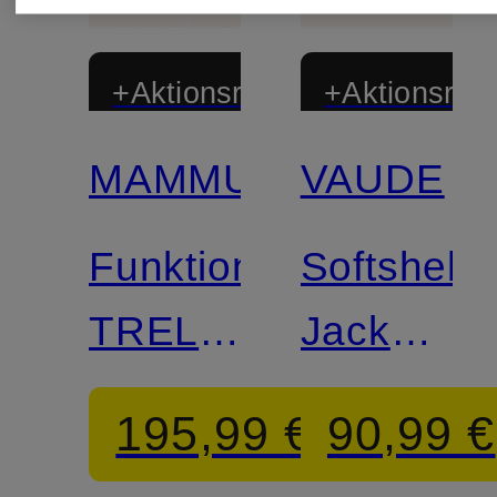
+Aktionsrabatt
+Aktionsraba
MAMMUT
VAUDE
Zertifiziert
Zertifiziert
Funktionsjacke
Softshell-
TRELINE
Jacke
LIGHT
EVERHIK
195,99 €
90,99 €
HS