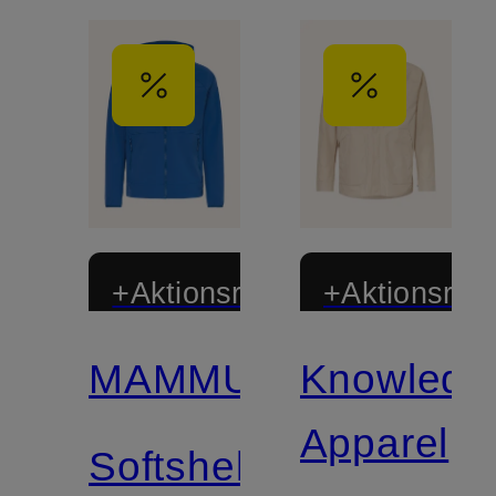
+Aktionsrabatt
+Aktionsraba
MAMMUT
Knowledg
Zertifiziert
Apparel
Softshell-