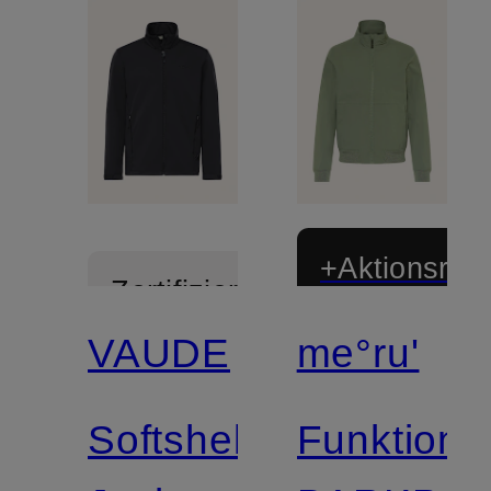
+Aktionsraba
Zertifiziert
VAUDE
me°ru'
Softshell-
Funktions