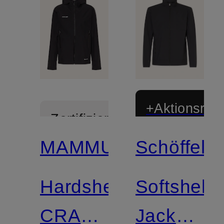
+Aktionsraba
Zertifiziert
MAMMUT
Schöffel
Zertifiziert
Hardshelljacke
Softshell-
CRATER
Jacke