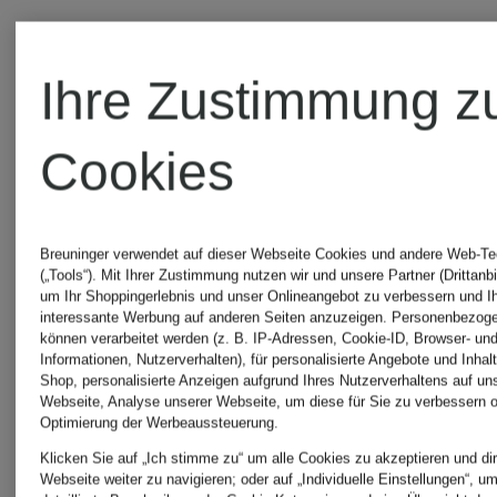
Peak
Schöffel
Ihre Zustimmung z
Performance
Softshell-
Cookies
Hardshell-
Jacke
Breuninger verwendet auf dieser Webseite Cookies und andere Web-Te
Jacke
FRACON
(„Tools“). Mit Ihrer Zustimmung nutzen wir und unsere Partner (Drittanbi
ab 169,9
um Ihr Shoppingerlebnis und unser Onlineangebot zu verbessern und I
interessante Werbung auf anderen Seiten anzuzeigen. Personenbezog
TREELINE
können verarbeitet werden (z. B. IP-Adressen, Cookie-ID, Browser- und
Informationen, Nutzerverhalten), für personalisierte Angebote und Inhal
179,99 €
Shop, personalisierte Anzeigen aufgrund Ihres Nutzerverhaltens auf un
Webseite, Analyse unserer Webseite, um diese für Sie zu verbessern o
Optimierung der Werbeaussteuerung.
Bestpreis:
Klicken Sie auf „Ich stimme zu“ um alle Cookies zu akzeptieren und dir
Webseite weiter zu navigieren; oder auf „Individuelle Einstellungen“, u