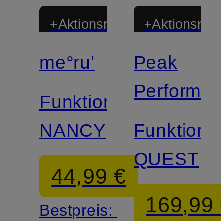
+Aktionsrabatt
+Aktionsraba
me°ru'
Peak
Performa
Funktionsjacke
NANCY
Funktions
QUEST
44,99 €
169,99
Bestpreis: