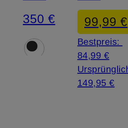
LIGHT
MIRUSH
350 €
99,99 €
HS
Bestpreis:
HOODED
84,99 €
Ursprünglic
149,95 €