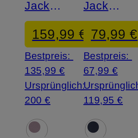
Jacke
Jacke
ROCCIA
TRANSIT
159,99 €
79,99 €
II
Bestpreis:
Bestpreis:
135,99 €
67,99 €
Ursprünglich:
Ursprünglic
200 €
119,95 €