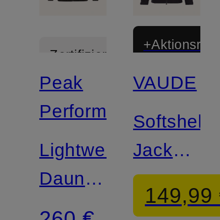
+Aktionsraba
Zertifiziert
Peak
VAUDE
Zertifiziert
Performance
Softshell-
Lightweight-
Jacke
Daunenjacke
ROCCIA
149,99
HELIUM
II
260 €