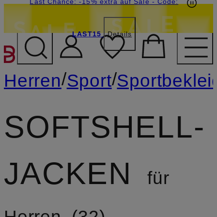
20€-Willkommensgutschein mit Beyond sichern
Last Chance: -15% extra auf Sale
- Code:
LAST15
Details
ZUM HAUPTINHALT ÜBE
/
/
Herren
Sport
Sportbekle
SOFTSHELL-
JACKEN
für
Herren
32