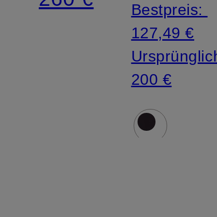
Bestpreis:
127,49 €
Ursprünglic
200 €