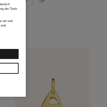
bereich
ung der Tools
e wir und
und