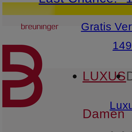
20€-Willkommensg
Breuninger
Gratis Ve
ZUM HAUPTINHALT ÜBE
149
LUXUS
Lux
Damen