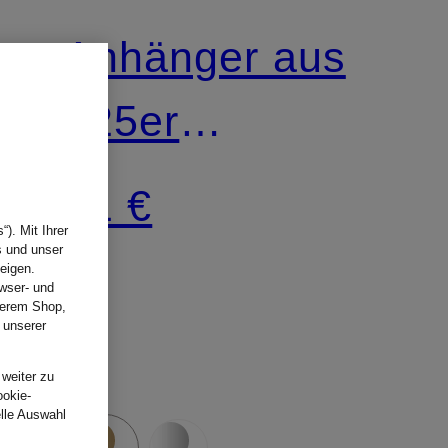
Anhänger aus
925er
Sterlingsilber
71 €
). Mit Ihrer
s und unser
eigen.
wser- und
nserem Shop,
 unserer
.
 weiter zu
ookie-
elle Auswahl