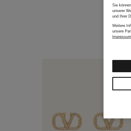
Sie können
unserer We
und Ihrer 
Weitere In
unsere Par
Impressu