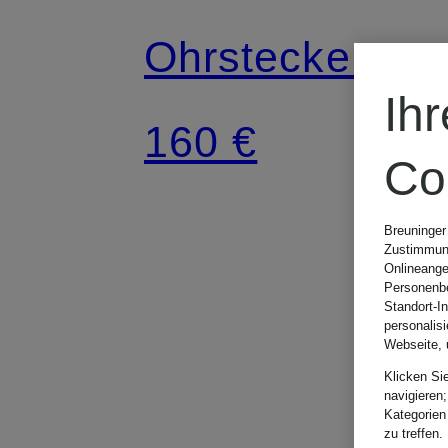
Ohrstecker
Ih
160 €
Co
Breuninger
Zustimmung
Onlineange
Personenbe
Standort-I
personalis
Webseite, 
Klicken Si
navigieren;
Kategorien
zu treffen.