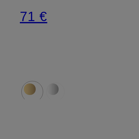
Sterlingsilber
71 €