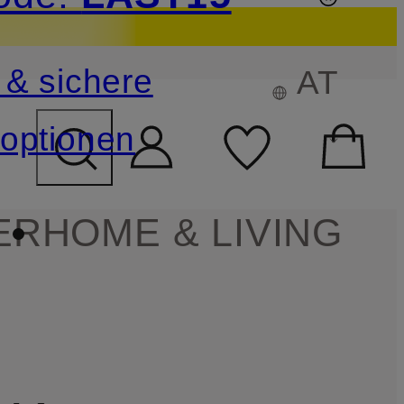
sichern
 & sichere
AT
FELD ÜBERSPRINGEN
optionen
ER
HOME & LIVING