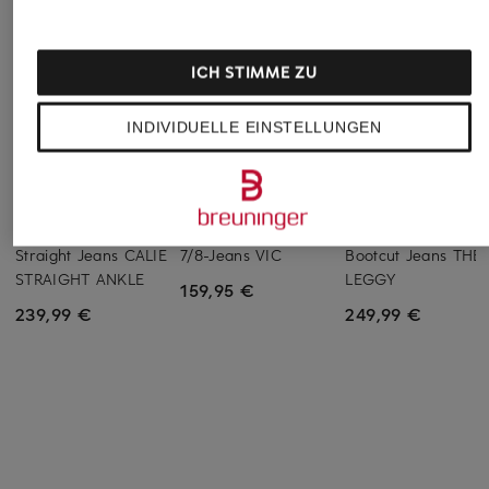
ICH STIMME ZU
INDIVIDUELLE EINSTELLUNGEN
7 for all mankind
RAFFAELLO ROSSI
7 for all mankind
Straight Jeans CALIE
7/8-Jeans VIC
Bootcut Jeans THE
STRAIGHT ANKLE
LEGGY
159,95 €
239,99 €
249,99 €