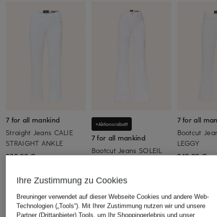
7 for all mankind
7 for all ma
+Aktionsrabatt
Straight Jeans CALIE
Bootcut Jea
7 for all mankind
STRAIGHT ANKLE
LEGGY
Bootcut Jeans SOLEIL
239,99 €
249,99 €
189,99 €
Bestpreis:
161,49 €
Ihre Zustimmung zu Cookies
Ursprünglich:
249,99 €
Breuninger verwendet auf dieser Webseite Cookies und andere Web-
Technologien („Tools“). Mit Ihrer Zustimmung nutzen wir und unsere
Partner (Drittanbieter) Tools, um Ihr Shoppingerlebnis und unser