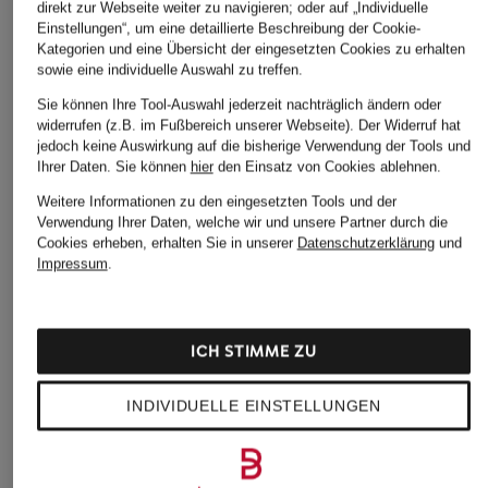
direkt zur Webseite weiter zu navigieren; oder auf „Individuelle
Einstellungen“, um eine detaillierte Beschreibung der Cookie-
Kategorien und eine Übersicht der eingesetzten Cookies zu erhalten
sowie eine individuelle Auswahl zu treffen.
Sie können Ihre Tool-Auswahl jederzeit nachträglich ändern oder
widerrufen (z.B. im Fußbereich unserer Webseite). Der Widerruf hat
jedoch keine Auswirkung auf die bisherige Verwendung der Tools und
adidas
SPECIALIZED
BROOKS
Ihrer Daten.
Sie können
hier
den Einsatz von Cookies ablehnen.
Indoorschuhe COURT
Mountainbike-Schuhe
Laufschuhe GLYCER
Weitere Informationen zu den eingesetzten Tools und der
TEAM 2.0 INDOOR
RECON 1.0
MAX 2
Verwendung Ihrer Daten, welche wir und unsere Partner durch die
90 €
119,99 €
199,99 €
Cookies erheben, erhalten Sie in unserer
Datenschutzerklärung
und
Impressum
.
ICH STIMME ZU
INDIVIDUELLE EINSTELLUNGEN
Weitere Kategorien