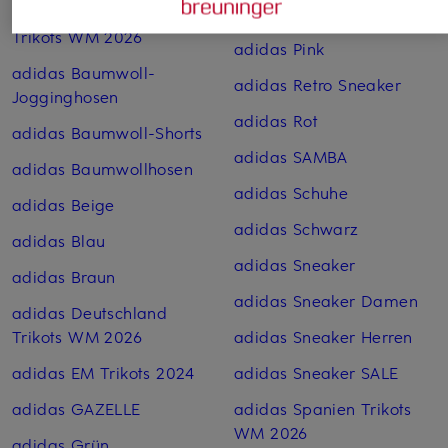
adidas Argentinien
adidas Originals SL 72
Trikots WM 2026
adidas Pink
adidas Baumwoll-
adidas Retro Sneaker
Jogginghosen
adidas Rot
adidas Baumwoll-Shorts
adidas SAMBA
adidas Baumwoll­hosen
adidas Schuhe
adidas Beige
adidas Schwarz
adidas Blau
adidas Sneaker
adidas Braun
adidas Sneaker Damen
adidas Deutschland
Trikots WM 2026
adidas Sneaker Herren
adidas EM Trikots 2024
adidas Sneaker SALE
adidas GAZELLE
adidas Spanien Trikots
WM 2026
adidas Grün