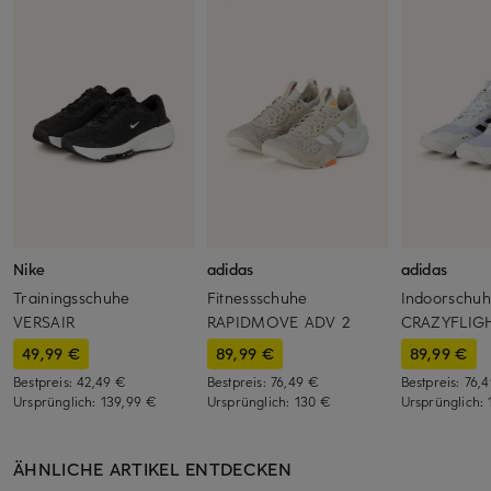
Nike
adidas
adidas
Trainingsschuhe
Fitnessschuhe
Indoorschu
VERSAIR
RAPIDMOVE ADV 2
CRAZYFLIG
49,99 €
89,99 €
89,99 €
Bestpreis:
42,49 €
Bestpreis:
76,49 €
Bestpreis:
76,
Ursprünglich:
139,99 €
Ursprünglich:
130 €
Ursprünglich:
ÄHNLICHE ARTIKEL ENTDECKEN