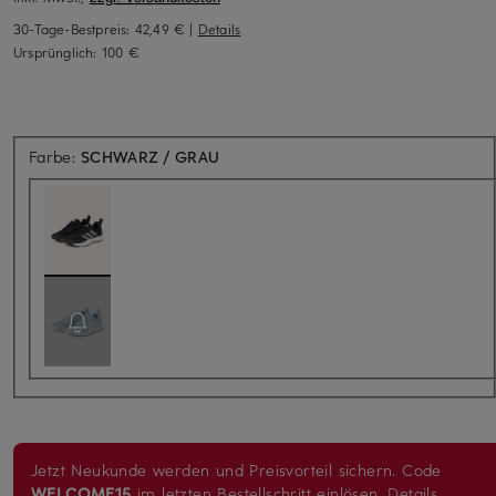
30-Tage-Bestpreis:
42,49 €
|
Details
Ursprünglich:
100 €
Farbe:
SCHWARZ / GRAU
Jetzt Neukunde werden und Preisvorteil sichern. Code
WELCOME15
im letzten Bestellschritt einlösen.
Details