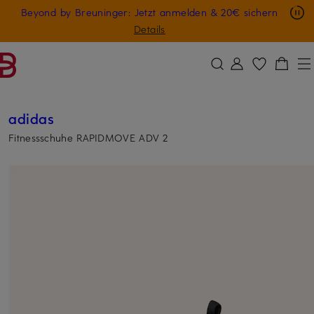
Nur in der App: -10 € auf digitale Geschenkkarten
Beyond by Breuninger: Jetzt anmelden & 20€ sichern
ZUM HAUPTINHALT ÜBERSPRINGEN
ZUM SUCHFELD ÜBERSPRINGE
GESCHENK20
Details
adidas
Fitnessschuhe RAPIDMOVE ADV 2