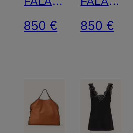
FALABELLA
FALABEL
MINI
TINY
850 €
850 €