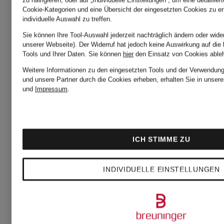
zu navigieren; oder auf „Individuelle Einstellungen“, um eine detaillie
420,75 €
Bestpreis:
Cookie-Kategorien und eine Übersicht der eingesetzten Cookies zu er
individuelle Auswahl zu treffen.
Ursprünglic
450,50 €
Sie können Ihre Tool-Auswahl jederzeit nachträglich ändern oder wide
unserer Webseite). Der Widerruf hat jedoch keine Auswirkung auf die
990 €
Tools und Ihrer Daten.
Sie können
hier
den Einsatz von Cookies able
Ursprünglich:
Weitere Informationen zu den eingesetzten Tools und der Verwendung 
und unsere Partner durch die Cookies erheben, erhalten Sie in unser
750 €
und
Impressum
.
ICH STIMME ZU
INDIVIDUELLE EINSTELLUNGEN