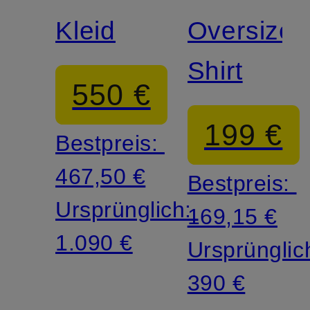
Kleid
Oversized
Shirt
550 €
199 €
Bestpreis:
467,50 €
Bestpreis:
Ursprünglich:
169,15 €
1.090 €
Ursprünglic
390 €