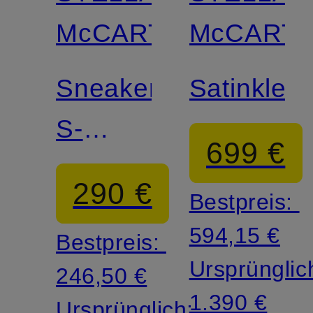
McCARTNEY
McCART
Sneaker
Satinkleid
S-
699 €
WAVE
290 €
Bestpreis:
SPORT
594,15 €
Bestpreis:
Ursprünglic
246,50 €
1.390 €
Ursprünglich: