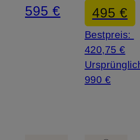
595 €
495 €
Bestpreis:
420,75 €
Ursprünglic
990 €