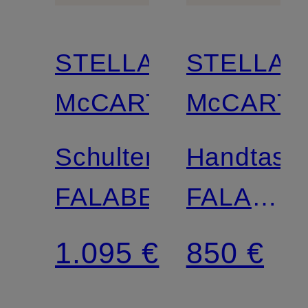
STELLA
STELLA
McCARTNEY
McCART
Schultertasche
Handtasc
FALABELLA
FALABEL
MINI
1.095 €
850 €