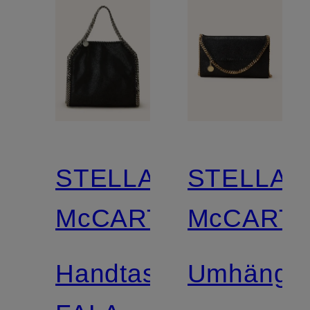
STELLA
STELLA
McCARTNEY
McCART
Handtasche
Umhänget