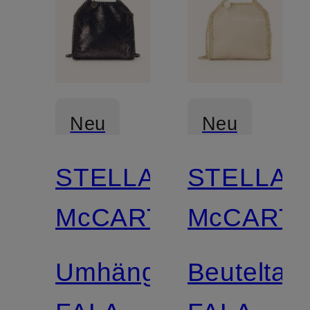
Neu
Neu
STELLA
STELLA
McCARTNEY
McCART
Umhängetasche
Beuteltas