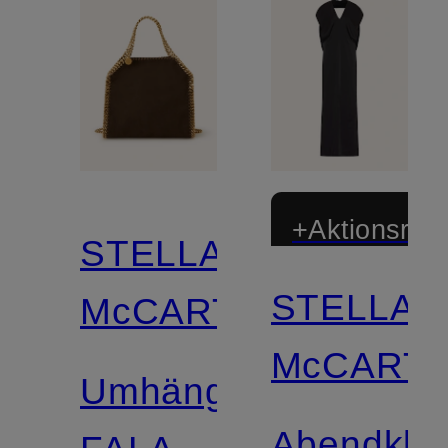
+Aktionsraba
STELLA
STELLA
McCARTNEY
McCART
Umhängetasche
Abendklei