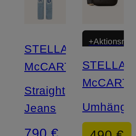
+Aktionsraba
STELLA
STELLA
McCARTNEY
McCART
Straight
Umhänget
Jeans
790 €
490 €