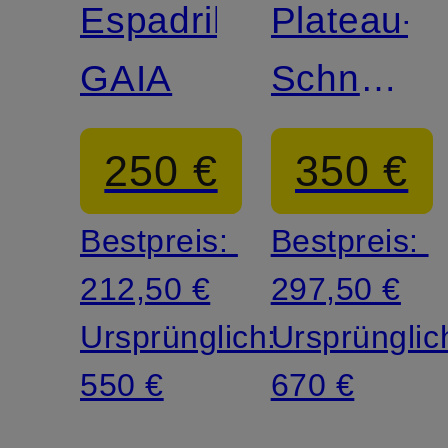
Espadrilles
Plateau-
GAIA
Schnürer
SNEAK
250 €
350 €
ELYSE
Bestpreis:
Bestpreis:
212,50 €
297,50 €
Ursprünglich:
Ursprünglic
550 €
670 €