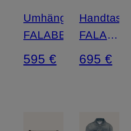
Umhängetasche
Handtasc
FALABELLA
FALABEL
MINI
595 €
695 €