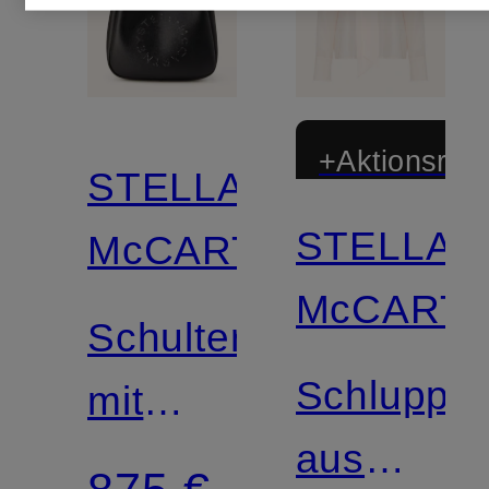
+Aktionsraba
STELLA
STELLA
McCARTNEY
McCART
Schultertasche
Schluppe
mit
aus
Mieten