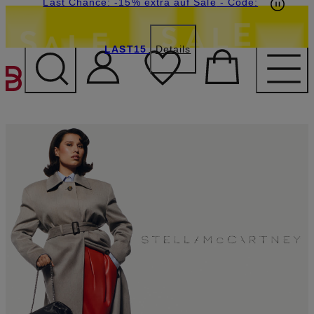
20€-Willkommensgutschein mit Beyond sichern
Last Chance: -15% extra auf Sale
- Code:
LAST15
Details
ZUM HAUPTINHALT ÜBE