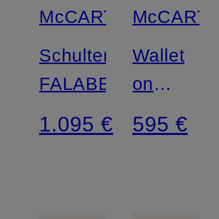
McCARTNEY
McCART
Schultertasche
Wallet
FALABELLA
on
Chain
1.095 €
595 €
FALABEL