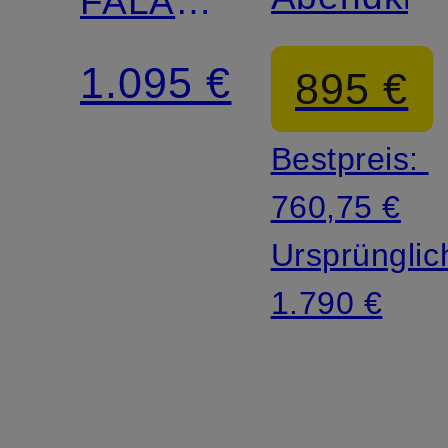
FALABELLA
MINI
1.095 €
895 €
Bestpreis:
760,75 €
Ursprünglic
1.790 €