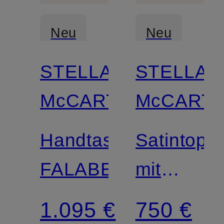
Neu
Neu
STELLA
STELLA
McCARTNEY
McCART
Handtasche
Satintop
FALABELLA
mit
Spitze
1.095 €
750 €