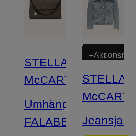
+Aktionsraba
STELLA
STELLA
McCARTNEY
McCART
Umhängetasche
Jeansjack
FALABELLA