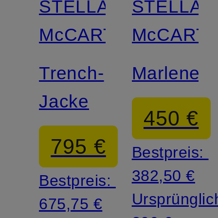
STELLA
STELLA
McCARTNEY
McCART
Trench-
Marleneh
Jacke
450 €
795 €
Bestpreis:
382,50 €
Bestpreis:
Ursprünglic
675,75 €