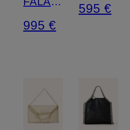
FALABELLA
595 €
MINI
995 €