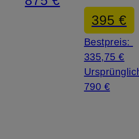
875 €
Seide
395 €
Bestpreis:
335,75 €
Ursprünglic
790 €