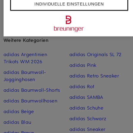
INDIVIDUELLE EINSTELLUNGEN
Weitere Kategorien
adidas Argentinien
adidas Originals SL 72
Trikots WM 2026
adidas Pink
adidas Baumwoll-
adidas Retro Sneaker
Jogginghosen
adidas Rot
adidas Baumwoll-Shorts
adidas SAMBA
adidas Baumwoll­hosen
adidas Schuhe
adidas Beige
adidas Schwarz
adidas Blau
adidas Sneaker
adidas Braun