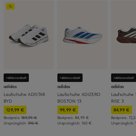
+Aktionsrabatt
+Aktionsrabatt
+Aktionsrabatt
adidas
adidas
adidas
Laufschuhe ADISTAR
Laufschuhe ADIZERO
Laufschuhe
BYD
BOSTON 13
RISE 3
129,99 €
99,99 €
84,99 €
Bestpreis:
159,99 €
Bestpreis:
84,99 €
Bestpreis:
72,
Ursprünglich:
190 €
Ursprünglich:
160 €
Ursprünglich: