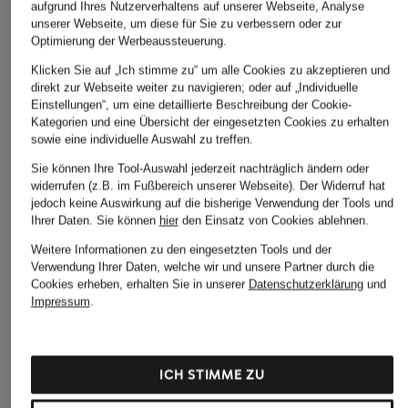
aufgrund Ihres Nutzerverhaltens auf unserer Webseite, Analyse
unserer Webseite, um diese für Sie zu verbessern oder zur
Optimierung der Werbeaussteuerung.
Klicken Sie auf „Ich stimme zu“ um alle Cookies zu akzeptieren und
direkt zur Webseite weiter zu navigieren; oder auf „Individuelle
Einstellungen“, um eine detaillierte Beschreibung der Cookie-
Kategorien und eine Übersicht der eingesetzten Cookies zu erhalten
sowie eine individuelle Auswahl zu treffen.
Sie können Ihre Tool-Auswahl jederzeit nachträglich ändern oder
+Aktionsrabatt
+Aktionsrabatt
+Aktionsrabatt
widerrufen (z.B. im Fußbereich unserer Webseite). Der Widerruf hat
Nike
BROOKS
BROOKS
jedoch keine Auswirkung auf die bisherige Verwendung der Tools und
Ihrer Daten.
Sie können
hier
den Einsatz von Cookies ablehnen.
Laufschuhe ZOOM
Laufschuhe GLYCERIN
Laufschuhe
FLY 6
23
HYPERION MAX 3
Weitere Informationen zu den eingesetzten Tools und der
Verwendung Ihrer Daten, welche wir und unsere Partner durch die
129,99 €
139,99 €
134,99 €
Cookies erheben, erhalten Sie in unserer
Datenschutzerklärung
und
Impressum
.
Bestpreis:
107,99 €
Bestpreis:
125,99 €
Bestpreis:
114,74 €
Ursprünglich:
169,99 €
Ursprünglich:
179,99 €
Ursprünglich:
189,99 €
ICH STIMME ZU