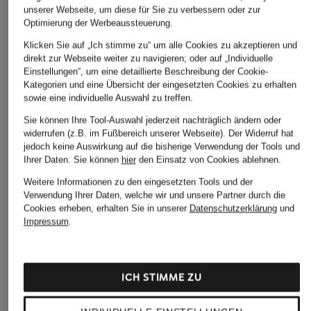
unserer Webseite, um diese für Sie zu verbessern oder zur
Optimierung der Werbeaussteuerung.
Klicken Sie auf „Ich stimme zu“ um alle Cookies zu akzeptieren und
direkt zur Webseite weiter zu navigieren; oder auf „Individuelle
Einstellungen“, um eine detaillierte Beschreibung der Cookie-
Kategorien und eine Übersicht der eingesetzten Cookies zu erhalten
sowie eine individuelle Auswahl zu treffen.
Sie können Ihre Tool-Auswahl jederzeit nachträglich ändern oder
widerrufen (z.B. im Fußbereich unserer Webseite). Der Widerruf hat
BOSS
SALOMON
jedoch keine Auswirkung auf die bisherige Verwendung der Tools und
+Aktionsrabatt
Ihrer Daten.
Sie können
hier
den Einsatz von Cookies ablehnen.
Sneaker B ICON
Sneaker XT-PATHWAY
new balance
GTX
210 €
Weitere Informationen zu den eingesetzten Tools und der
Sneaker 2010
Verwendung Ihrer Daten, welche wir und unsere Partner durch die
150 €
Cookies erheben, erhalten Sie in unserer
Datenschutzerklärung
und
99,99 €
Impressum
.
Bestpreis:
144,50 €
Ursprünglich:
170 €
ICH STIMME ZU