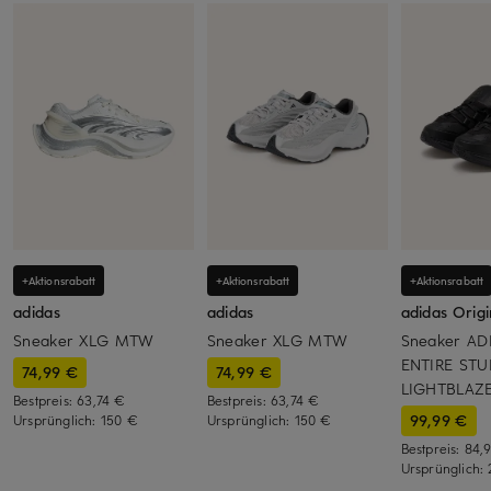
+Aktionsrabatt
+Aktionsrabatt
+Aktionsrabatt
adidas
adidas
adidas Origi
Sneaker XLG MTW
Sneaker XLG MTW
Sneaker AD
ENTIRE STU
74,99 €
74,99 €
LIGHTBLAZ
Bestpreis:
63,74 €
Bestpreis:
63,74 €
99,99 €
Ursprünglich:
150 €
Ursprünglich:
150 €
Bestpreis:
84,
Ursprünglich: