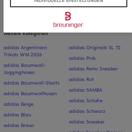
INDIVIDUELLE EINSTELLUNGEN
Weitere Kategorien
adidas Argentinien
adidas Originals SL 72
Trikots WM 2026
adidas Pink
adidas Baumwoll-
adidas Retro Sneaker
Jogginghosen
adidas Rot
adidas Baumwoll-Shorts
adidas SAMBA
adidas Baumwoll­hosen
adidas Schuhe
adidas Beige
adidas Schwarz
adidas Blau
adidas Sneaker
adidas Braun