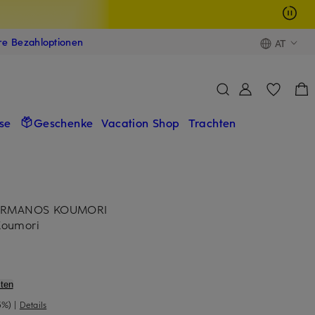
ere Bezahloptionen
AT
se
Geschenke
Vacation Shop
Trachten
 HERMANOS KOUMORI
Koumori
ten
5%)
|
Details