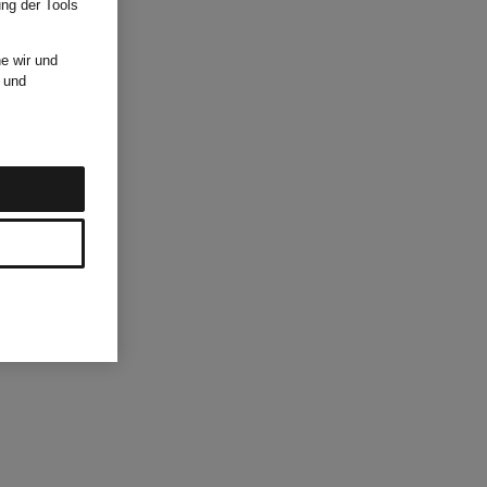
ung der Tools
e wir und
und