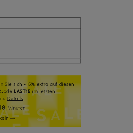
n Sie sich -15% extra auf diesen
. Code
LAST15
im letzten
sen.
Details
18
Minuten
keln