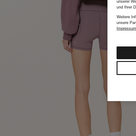
unserer We
und Ihrer 
Weitere In
unsere Par
Impressu