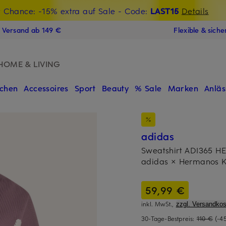
t Chance: -15% extra auf Sale
€-Willkommensgutschein mit Beyond sichern
- Code:
LAST15
Details
N
s Versand ab 149 €
Flexible & sich
HOME & LIVING
chen
Accessoires
Sport
Beauty
% Sale
Marken
Anläs
adidas
Sweatshirt ADI365
adidas × Hermanos 
59,99 €
inkl. MwSt.,
zzgl. Versandkos
30-Tage-Bestpreis:
110 €
(-4