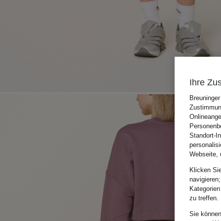
Ihre Zu
Breuninger
Zustimmung
Onlineange
Personenbe
Standort-I
personalis
Webseite, 
Klicken Si
navigieren;
Kategorien
zu treffen.
Sie können