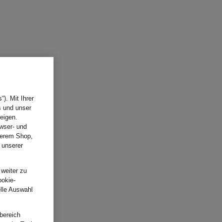
). Mit Ihrer
s und unser
eigen.
wser- und
nserem Shop,
 unserer
.
 weiter zu
ookie-
elle Auswahl
bereich