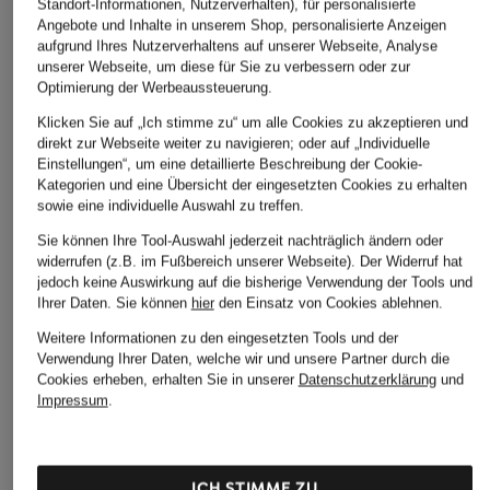
Standort-Informationen, Nutzerverhalten), für personalisierte
Angebote und Inhalte in unserem Shop, personalisierte Anzeigen
aufgrund Ihres Nutzerverhaltens auf unserer Webseite, Analyse
unserer Webseite, um diese für Sie zu verbessern oder zur
Optimierung der Werbeaussteuerung.
Klicken Sie auf „Ich stimme zu“ um alle Cookies zu akzeptieren und
direkt zur Webseite weiter zu navigieren; oder auf „Individuelle
Einstellungen“, um eine detaillierte Beschreibung der Cookie-
Kategorien und eine Übersicht der eingesetzten Cookies zu erhalten
sowie eine individuelle Auswahl zu treffen.
Sie können Ihre Tool-Auswahl jederzeit nachträglich ändern oder
widerrufen (z.B. im Fußbereich unserer Webseite). Der Widerruf hat
jedoch keine Auswirkung auf die bisherige Verwendung der Tools und
Ihrer Daten.
Sie können
hier
den Einsatz von Cookies ablehnen.
+Aktionsrabatt
+Aktionsrabatt
+Aktionsrabatt
Weitere Informationen zu den eingesetzten Tools und der
Verwendung Ihrer Daten, welche wir und unsere Partner durch die
ASICS
On
saucony
Cookies erheben, erhalten Sie in unserer
Datenschutzerklärung
und
Laufschuhe GT-2000
Laufschuhe
Laufschuhe GUIDE 
Impressum
.
14
CLOUDSURFER NEXT
129,99 €
109,99 €
134,99 €
Bestpreis:
110,49 €
ICH STIMME ZU
Ursprünglich:
160 €