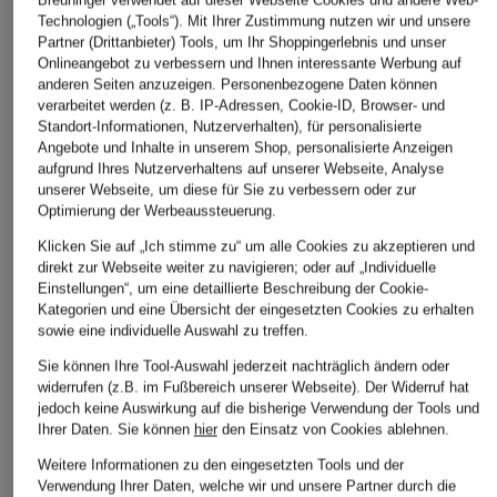
Breuninger verwendet auf dieser Webseite Cookies und andere Web-
ALLSAINTS
Technologien („Tools“). Mit Ihrer Zustimmung nutzen wir und unsere
+Aktionsrabatt
+Aktionsrabatt
Partner (Drittanbieter) Tools, um Ihr Shoppingerlebnis und unser
Barrel Jeans SADIE
Onlineangebot zu verbessern und Ihnen interessante Werbung auf
DRYKORN
DRYKORN
anderen Seiten anzuzeigen. Personenbezogene Daten können
169 €
Boyfriend Jeans
Barrell Jeans DERI
verarbeitet werden (z. B. IP-Adressen, Cookie-ID, Browser- und
LIABLE
Standort-Informationen, Nutzerverhalten), für personalisierte
129,99 €
Angebote und Inhalte in unserem Shop, personalisierte Anzeigen
ab 159,99 €
aufgrund Ihres Nutzerverhaltens auf unserer Webseite, Analyse
Bestpreis:
110,49 €
Bestpreis:
135,99 €
Ursprünglich:
169,99 €
unserer Webseite, um diese für Sie zu verbessern oder zur
Optimierung der Werbeaussteuerung.
Klicken Sie auf „Ich stimme zu“ um alle Cookies zu akzeptieren und
direkt zur Webseite weiter zu navigieren; oder auf „Individuelle
Einstellungen“, um eine detaillierte Beschreibung der Cookie-
Kategorien und eine Übersicht der eingesetzten Cookies zu erhalten
sowie eine individuelle Auswahl zu treffen.
Sie können Ihre Tool-Auswahl jederzeit nachträglich ändern oder
widerrufen (z.B. im Fußbereich unserer Webseite). Der Widerruf hat
jedoch keine Auswirkung auf die bisherige Verwendung der Tools und
Weitere Kategorien
Ihrer Daten.
Sie können
hier
den Einsatz von Cookies ablehnen.
Weitere Informationen zu den eingesetzten Tools und der
Abendkleider
Kleider
Verwendung Ihrer Daten, welche wir und unsere Partner durch die