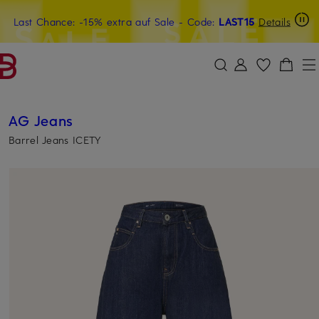
Last Chance: -15% extra auf Sale
20€-Willkommensgutschein mit Beyond sichern
- Code:
LAST15
Details
ZUM HAUPTINHALT ÜBERSPRINGEN
ZUM SUCHFELD ÜBERSPRINGE
AG Jeans
Barrel Jeans ICETY