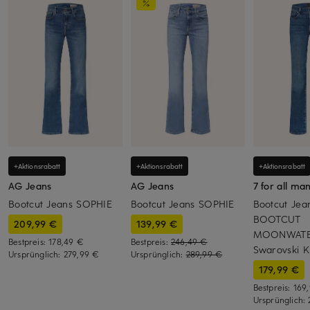
+Aktionsrabatt
+Aktionsrabatt
+Aktionsrabatt
AG Jeans
AG Jeans
7 for all ma
Bootcut Jeans SOPHIE
Bootcut Jeans SOPHIE
Bootcut Jea
BOOTCUT
209,99 €
139,99 €
MOONWATE
Bestpreis:
178,49 €
Bestpreis:
246,49 €
Swarovski Kr
Ursprünglich:
279,99 €
Ursprünglich:
289,99 €
179,99 €
Bestpreis:
169
Ursprünglich: