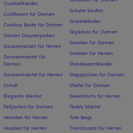
Cocktailkleider
Schuhe kaufen
Cordhosen für Damen
Seidenkleider
Cowboy Boots für Damen
Skijacken für Damen
Damen Daunenjacken
Sneaker für Damen
Daunenjacken für Herren
Sneaker für Herren
Daunenmäntel für
Damen
Standesamtkleider
Daunenmäntel für Herren
Steppjacken für Damen
Dirndl
Stiefel für Damen
Elegante Kleider
Sweatshirts für Herren
Felljacken für Damen
Teddy Mäntel
Hemden für Herren
Tote Bags
Hoodies für Herren
Trenchcoats für Herren