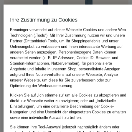
Ihre Zustimmung zu Cookies
Breuninger verwendet auf dieser Webseite Cookies und andere Web-
Technologien („Tools“). Mit Ihrer Zustimmung nutzen wir und unsere
Partner (Drittanbieter) Tools, um Ihr Shoppingerlebnis und unser
Onlineangebot zu verbessern und Ihnen interessante Werbung auf
anderen Seiten anzuzeigen. Personenbezogene Daten können
verarbeitet werden (z. B. IP-Adressen, Cookie-ID, Browser- und
MAC
Standort-Informationen, Nutzerverhalten), für personalisierte
+Aktionsrabatt
+Aktionsrabatt
Angebote und Inhalte in unserem Shop, personalisierte Anzeigen
Straight Jeans LAURA
nine:inthe:morning
MAC
aufgrund Ihres Nutzerverhaltens auf unserer Webseite, Analyse
99,95 €
unserer Webseite, um diese für Sie zu verbessern oder zur
Flared Jeans AMELIE
Bootcut Jeans BO
Optimierung der Werbeaussteuerung.
99,99 €
49,99 €
Klicken Sie auf „Ich stimme zu“ um alle Cookies zu akzeptieren und
direkt zur Webseite weiter zu navigieren; oder auf „Individuelle
Bestpreis:
89,99 €
Bestpreis:
42,49 €
Ursprünglich:
229,99 €
Ursprünglich:
99,95 €
Einstellungen“, um eine detaillierte Beschreibung der Cookie-
Kategorien und eine Übersicht der eingesetzten Cookies zu erhalten
sowie eine individuelle Auswahl zu treffen.
Sie können Ihre Tool-Auswahl jederzeit nachträglich ändern oder