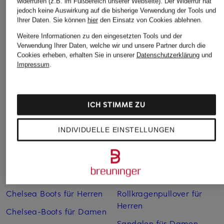
widerrufen (z.B. im Fußbereich unserer Webseite). Der Widerruf hat
jedoch keine Auswirkung auf die bisherige Verwendung der Tools und
Ihrer Daten.
Sie können
hier
den Einsatz von Cookies ablehnen.
Weitere Informationen zu den eingesetzten Tools und der
Verwendung Ihrer Daten, welche wir und unsere Partner durch die
Cookies erheben, erhalten Sie in unserer
Datenschutzerklärung
und
Weitere Kategorien
Impressum
.
Abendkleider
Kleider
Anzüge für Herren
Lange Ballkleider
ICH STIMME ZU
Bikinis Damen
Lederjacken für Damen
INDIVIDUELLE EINSTELLUNGEN
Boots für Damen
Mäntel für Damen
Braune Stiefel für Damen
Parkas für Herren
Cabanjacken für Damen
Pullover für Damen
Chelsea Boots für Herren
Rollkragenpullover für
Herren
Chelsea-Boots für Damen
Sandalen für Damen