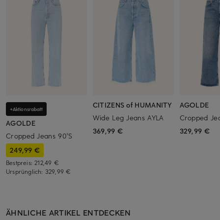
CITIZENS of HUMANITY
AGOLDE
+Aktionsrabatt
Wide Leg Jeans AYLA
Cropped Je
AGOLDE
369,99 €
329,99 €
Cropped Jeans 90'S
249,99 €
Bestpreis:
212,49 €
Ursprünglich:
329,99 €
ÄHNLICHE ARTIKEL ENTDECKEN