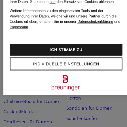
Ihrer Daten.
Sie können
hier
den Einsatz von Cookies ablehnen.
Weitere Informationen zu den eingesetzten Tools und der
Weitere Kategorien
Verwendung Ihrer Daten, welche wir und unsere Partner durch die
Cookies erheben, erhalten Sie in unserer
Datenschutzerklärung
und
Impressum
.
Abendkleider
Kleider
Anzüge für Herren
Lange Ballkleider
Bikinis Damen
Lederjacken für Damen
ICH STIMME ZU
Boots für Damen
Mäntel für Damen
INDIVIDUELLE EINSTELLUNGEN
Braune Stiefel für Damen
Parkas für Herren
Cabanjacken für Damen
Pullover für Damen
Chelsea Boots für Herren
Rollkragenpullover für
Herren
Chelsea-Boots für Damen
Sandalen für Damen
Cocktailkleider
Schuhe kaufen
Cordhosen für Damen