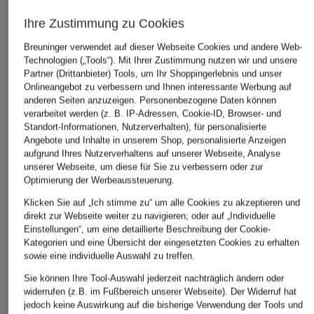
Ihre Zustimmung zu Cookies
Breuninger verwendet auf dieser Webseite Cookies und andere Web-
Technologien („Tools“). Mit Ihrer Zustimmung nutzen wir und unsere
Partner (Drittanbieter) Tools, um Ihr Shoppingerlebnis und unser
Onlineangebot zu verbessern und Ihnen interessante Werbung auf
anderen Seiten anzuzeigen. Personenbezogene Daten können
ARKET
AGOLDE
+Aktionsrabatt
verarbeitet werden (z. B. IP-Adressen, Cookie-ID, Browser- und
Wide Leg Jeans
Wide Leg Jeans RE
Standort-Informationen, Nutzerverhalten), für personalisierte
AG Jeans
Angebote und Inhalte in unserem Shop, personalisierte Anzeigen
99 €
329,99 €
Wide Leg Jeans NEW
aufgrund Ihres Nutzerverhaltens auf unserer Webseite, Analyse
BAGGY
unserer Webseite, um diese für Sie zu verbessern oder zur
Optimierung der Werbeaussteuerung.
209,99 €
Klicken Sie auf „Ich stimme zu“ um alle Cookies zu akzeptieren und
Bestpreis:
178,49 €
direkt zur Webseite weiter zu navigieren; oder auf „Individuelle
Ursprünglich:
299,99 €
Einstellungen“, um eine detaillierte Beschreibung der Cookie-
Kategorien und eine Übersicht der eingesetzten Cookies zu erhalten
sowie eine individuelle Auswahl zu treffen.
Sie können Ihre Tool-Auswahl jederzeit nachträglich ändern oder
widerrufen (z.B. im Fußbereich unserer Webseite). Der Widerruf hat
jedoch keine Auswirkung auf die bisherige Verwendung der Tools und