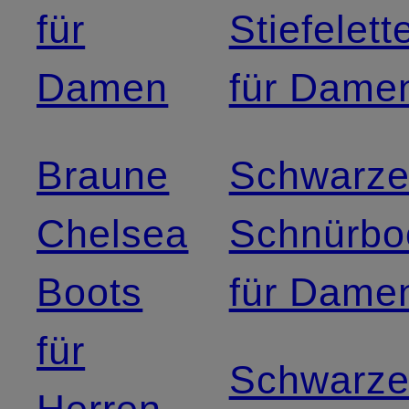
für
Stiefelett
Damen
für Dame
Braune
Schwarz
Chelsea
Schnürbo
Boots
für Dame
für
Schwarz