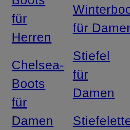
Boots
Winterbo
für
für Dame
Herren
Stiefel
Chelsea-
für
Boots
Damen
für
Damen
Stiefelett