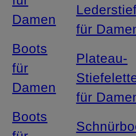
für
Lederstief
Damen
für Dame
Boots
Plateau-
für
Stiefelett
Damen
für Dame
Boots
Schnürbo