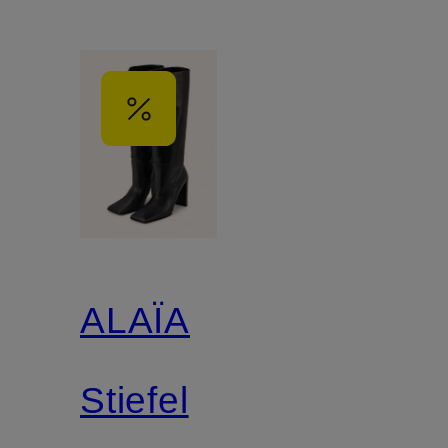
ALAÏA
Stiefel