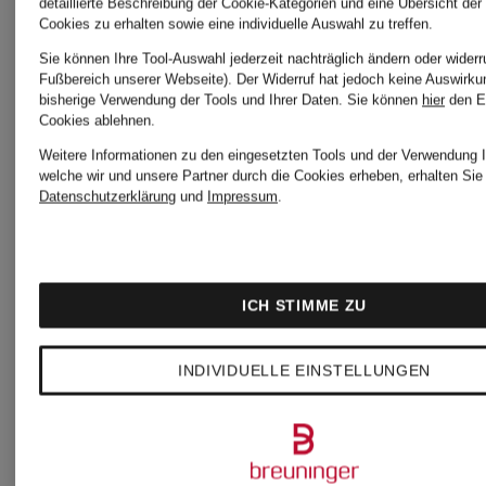
detaillierte Beschreibung der Cookie-Kategorien und eine Übersicht der
Cookies zu erhalten sowie eine individuelle Auswahl zu treffen.
Stiefeletten
Stiefelett
Sie können Ihre Tool-Auswahl jederzeit nachträglich ändern oder widerr
Fußbereich unserer Webseite). Der Widerruf hat jedoch keine Auswirku
& Boots
bisherige Verwendung der Tools und Ihrer Daten.
Sie können
hier
den E
Cookies ablehnen.
Dr.
Weitere Informationen zu den eingesetzten Tools und der Verwendung I
welche wir und unsere Partner durch die Cookies erheben, erhalten Sie 
Datenschutzerklärung
und
Impressum
.
Martens
PETER
Chelsea
KAISER
ICH STIMME ZU
Boots
Stiefel
INDIVIDUELLE EINSTELLUNGEN
GANT
SOREL