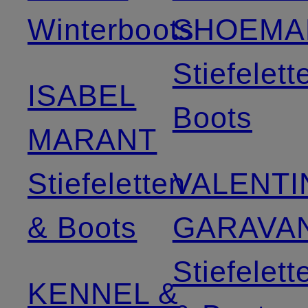
Winterboots
SHOEMA
Stiefelett
ISABEL
Boots
MARANT
Stiefeletten
VALENTI
& Boots
GARAVAN
Stiefelett
KENNEL &