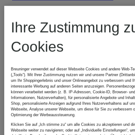
Chelsea Boots
Klassisc
Ihre Zustimmung z
Stiefelett
COPENHAGEN
Cookies
Stiefeletten &
paul gree
Breuninger verwendet auf dieser Webseite Cookies und andere Web-Te
(„Tools“). Mit Ihrer Zustimmung nutzen wir und unsere Partner (Drittanbi
Boots
Stiefelett
um Ihr Shoppingerlebnis und unser Onlineangebot zu verbessern und I
interessante Werbung auf anderen Seiten anzuzeigen. Personenbezog
können verarbeitet werden (z. B. IP-Adressen, Cookie-ID, Browser- und
& Boots
Informationen, Nutzerverhalten), für personalisierte Angebote und Inhal
Shop, personalisierte Anzeigen aufgrund Ihres Nutzerverhaltens auf un
DONSJE
Webseite, Analyse unserer Webseite, um diese für Sie zu verbessern o
Optimierung der Werbeaussteuerung.
Klassische
Pertini
Klicken Sie auf „Ich stimme zu“ um alle Cookies zu akzeptieren und dir
Webseite weiter zu navigieren; oder auf „Individuelle Einstellungen“, u