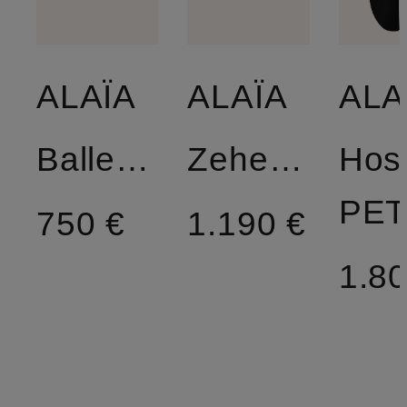
ALAÏA
ALAÏA
ALA
Ballerinas
Zehentrenner
Hos
PET
750 €
1.190 €
1.80