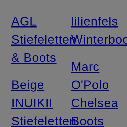
AGL
lilienfels
Stiefeletten
Winterbo
& Boots
Marc
Beige
O'Polo
INUIKII
Chelsea
Stiefeletten
Boots