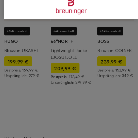
+Aktionsrabatt
+Aktionsrabatt
+Aktionsrabatt
HUGO
66°NORTH
BOSS
Blouson UKASHI
Lightweight-Jacke
Blouson COINER
LJOSUFJOLL
199,99 €
239,99 €
209,99 €
Bestpreis:
169,99 €
Bestpreis:
152,99 €
Ursprünglich:
279 €
Ursprünglich:
349 €
Bestpreis:
178,49 €
Ursprünglich:
279,99 €