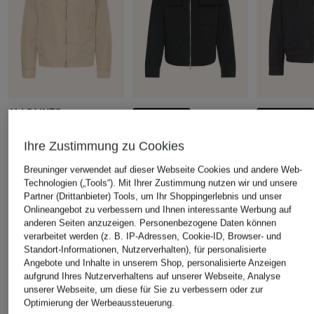
ALLSAINTS
+Aktionsrabatt
+Aktionsrabatt
Jacke TREY
PAUL
ARKET
Ihre Zustimmung zu Cookies
83,20 €
Blouson
Jacke
Bestpreis:
125 €
Breuninger verwendet auf dieser Webseite Cookies und andere Web-
79,99 €
59,99 €
Ursprünglich:
209 €
Technologien („Tools“). Mit Ihrer Zustimmung nutzen wir und unsere
Bestpreis:
67,99 €
Bestpreis:
129
Partner (Drittanbieter) Tools, um Ihr Shoppingerlebnis und unser
Ursprünglich:
129,99 €
Onlineangebot zu verbessern und Ihnen interessante Werbung auf
anderen Seiten anzuzeigen. Personenbezogene Daten können
verarbeitet werden (z. B. IP-Adressen, Cookie-ID, Browser- und
Standort-Informationen, Nutzerverhalten), für personalisierte
ÄHNLICHE ARTIKEL ENTDECKEN
Angebote und Inhalte in unserem Shop, personalisierte Anzeigen
aufgrund Ihres Nutzerverhaltens auf unserer Webseite, Analyse
unserer Webseite, um diese für Sie zu verbessern oder zur
Optimierung der Werbeaussteuerung.