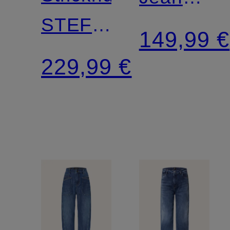
STEFANIA
YOANA
149,99 €
mit
229,99 €
Alpaka