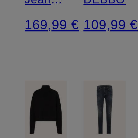
YOANA
169,99 €
109,99 €