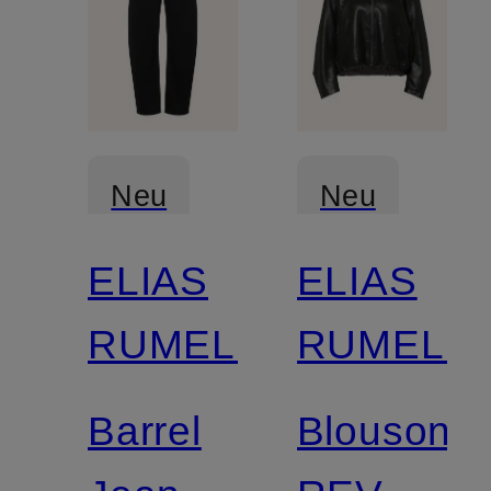
Neu
Neu
ELIAS
ELIAS
RUMELIS
RUMELIS
Barrel
Blouson