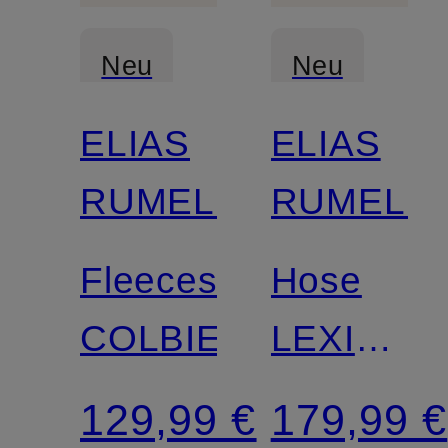
Neu
Neu
ELIAS
ELIAS
RUMELIS
RUMELIS
Fleeceshirt
Hose
COLBIE
LEXIANI
im
129,99 €
179,99 €