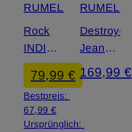
RUMELIS
RUMELIS
Rock
Destroye
INDIGA
Jeans
in
LEONA
169,99 €
79,99 €
Jeansoptik
Bestpreis:
67,99 €
Ursprünglich: