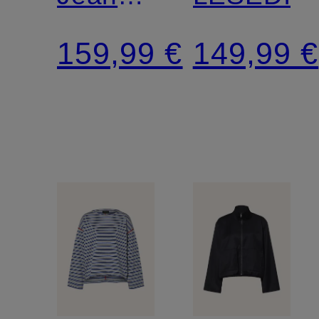
ISABELLA
159,99 €
149,99 €