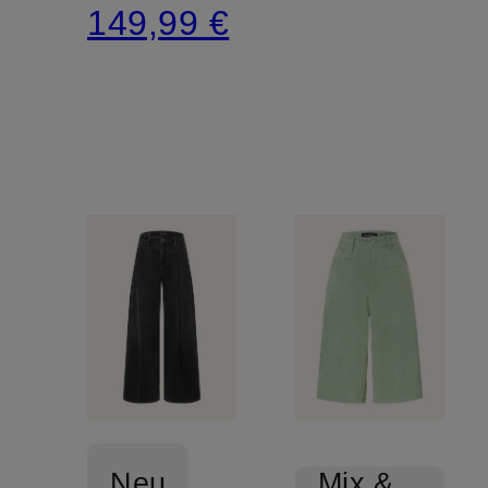
149,99 €
Neu
Mix &