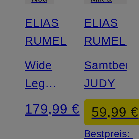
Match
ELIAS
ELIAS
RUMELIS
RUMELIS
Wide
Samtberm
Leg
JUDY
Jeans
179,99 €
59,99 €
KANA
Bestpreis: