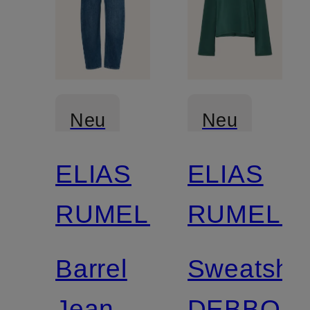
Neu
Neu
ELIAS
ELIAS
RUMELIS
RUMELIS
Barrel
Sweatshir
Jeans
DEBBOR