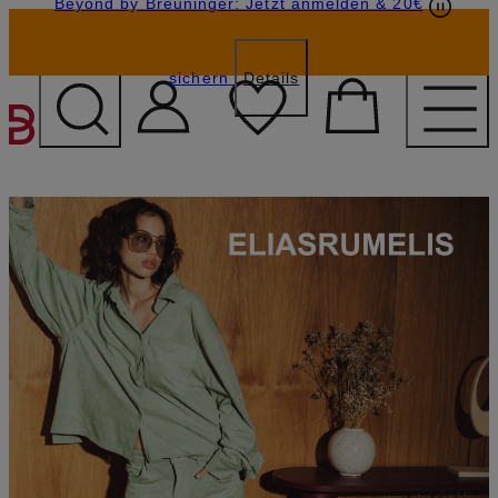
Beyond by Breuninger: Jetzt anmelden & 20€
Geschenkkarten
GESCHENK20
sichern
Details
ZUM HAUPTINHALT ÜBE