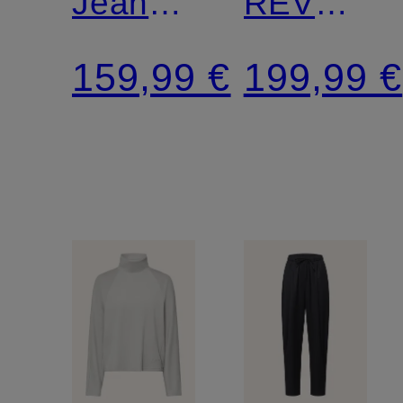
Jeans
REVERIE
YOANA
in
159,99 €
199,99 €
Lederopti