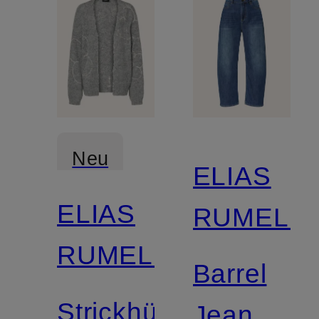
Neu
ELIAS
ELIAS
RUMELIS
RUMELIS
Barrel
Strickhülle
Jeans