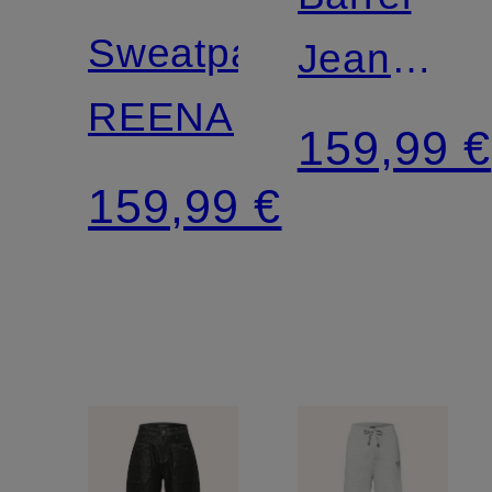
Sweatpants
Jeans
REENA
ISABELL
159,99 €
159,99 €