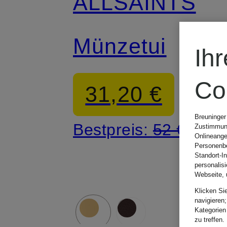
ALLSAINTS
Münzetui
Ih
Co
31,20 €
Breuninger
Bestpreis:
52 €
Zustimmung
Onlineange
Personenbe
Standort-I
personalis
Webseite, 
Klicken Si
navigieren;
Kategorien
zu treffen.