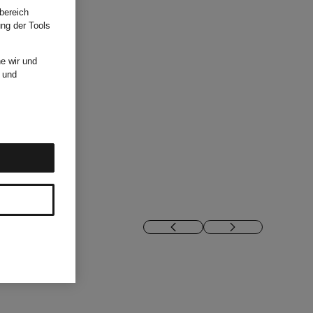
bereich
ung der Tools
e wir und
und
ON