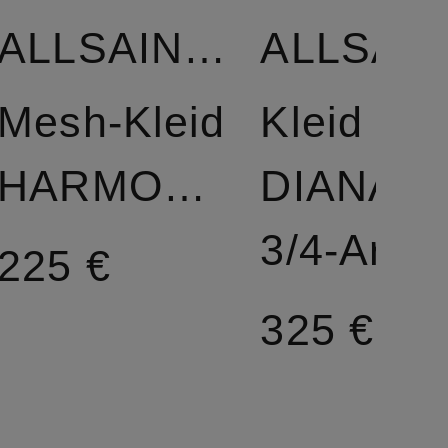
ALLSAINTS
Mesh-Kleid
Kleid
HARMONIA
DIANA mi
3/4-Arm
225 €
325 €