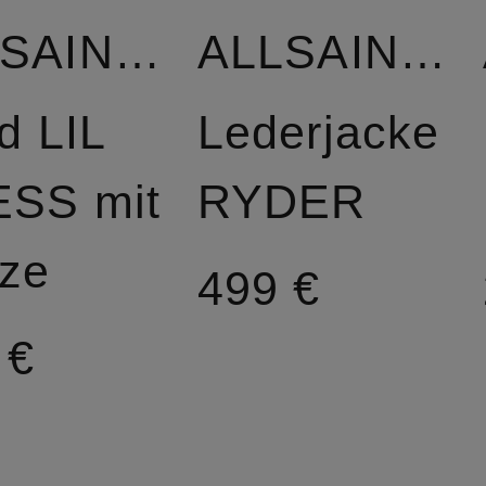
ALLSAINTS
ALLSAINTS
d LIL
Lederjacke
SS mit
RYDER
tze
499 €
 €