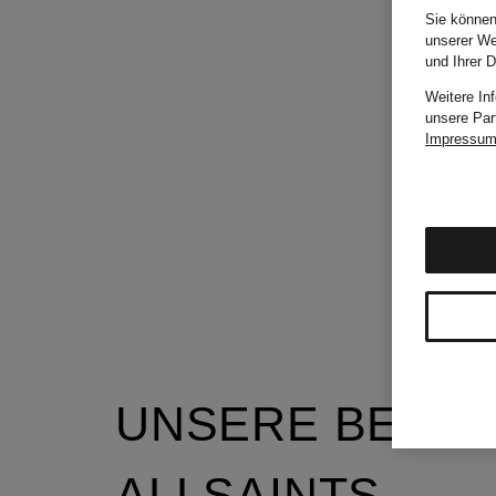
Sie können
unserer We
und Ihrer 
Weitere In
unsere Par
Impressu
UNSERE BELIE
ALLSAINTS