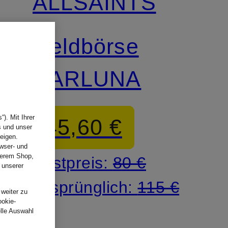
ALLSAINTS
Geldbörse
HARLUNA
). Mit Ihrer
45,60 €
s und unser
eigen.
wser- und
nserem Shop,
Bestpreis:
80 €
 unserer
.
Ursprünglich:
115 €
 weiter zu
ookie-
elle Auswahl