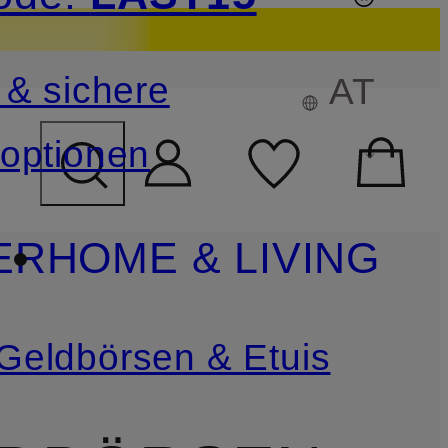
sichern
 & sichere
AT
FELD ÜBERSPRINGEN
optionen
ER
HOME & LIVING
Geldbörsen & Etuis