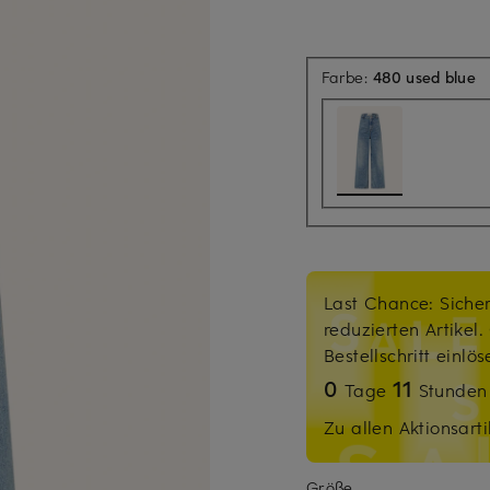
Farbe:
480 used blue
Last Chance: Sicher
reduzierten Artikel
Bestellschritt einlö
0
11
Tage
Stunde
Zu allen Aktionsarti
Größe