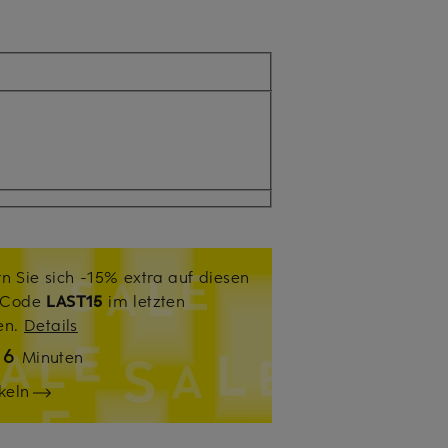
n Sie sich -15% extra auf diesen
. Code
LAST15
im letzten
sen.
Details
6
n
Minuten
keln