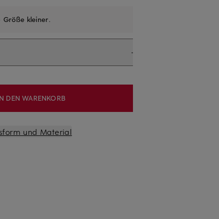
e
Größe kleiner
.
IN DEN WARENKORB
sform und Material