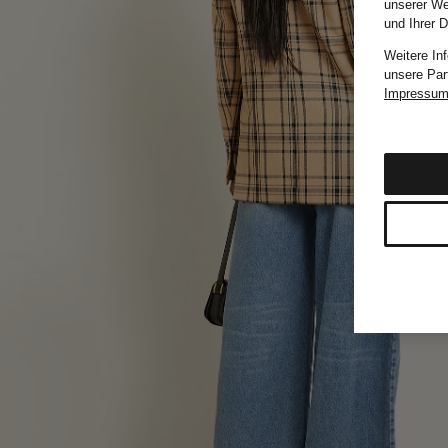
unserer We
und Ihrer 
Weitere In
unsere Par
Impressu