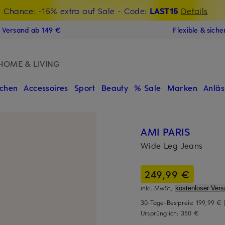
t Chance: -15% extra auf Sale
€-Willkommensgutschein mit Beyond sichern
- Code:
LAST15
Details
N
s Versand ab 149 €
Flexible & sich
HOME & LIVING
chen
Accessoires
Sport
Beauty
% Sale
Marken
Anläs
AMI PARIS
Wide Leg Jeans
249,99 €
inkl. MwSt.,
kostenloser Vers
30-Tage-Bestpreis:
199,99 €
Ursprünglich:
350 €