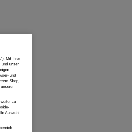
). Mit Ihrer
s und unser
eigen.
wser- und
nserem Shop,
 unserer
.
 weiter zu
ookie-
elle Auswahl
bereich