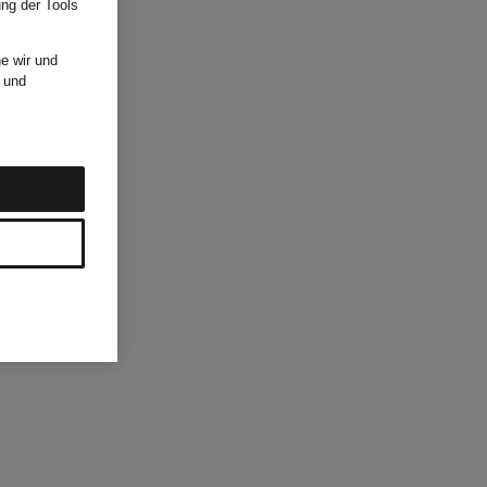
ung der Tools
e wir und
und