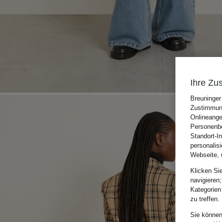
Ihre Zu
Breuninger
Zustimmung
Onlineange
Personenbe
Standort-I
personalis
Webseite, 
Klicken Si
navigieren;
Kategorien
zu treffen.
Sie können