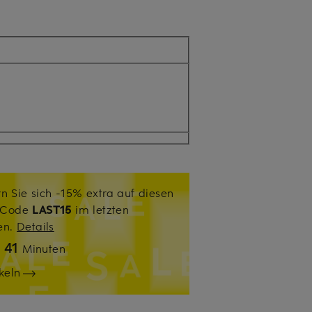
n Sie sich -15% extra auf diesen
. Code
LAST15
im letzten
sen.
Details
41
n
Minuten
keln