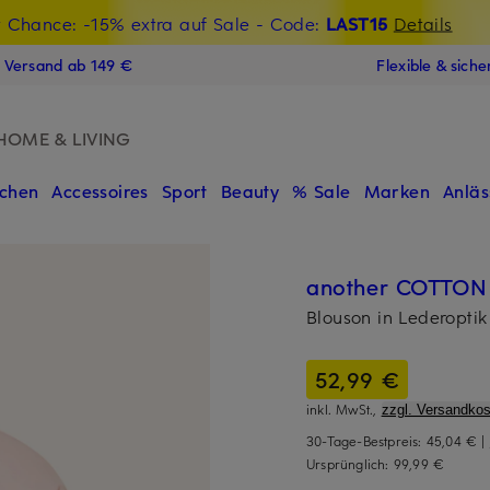
t Chance: -15% extra auf Sale
€-Willkommensgutschein mit Beyond sichern
- Code:
LAST15
Details
N
s Versand ab 149 €
Flexible & sich
HOME & LIVING
chen
Accessoires
Sport
Beauty
% Sale
Marken
Anläs
another COTTON
Blouson in Lederoptik
52,99 €
inkl. MwSt.,
zzgl. Versandkos
30-Tage-Bestpreis:
45,04 €
|
Ursprünglich:
99,99 €