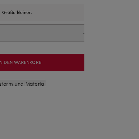
e
Größe kleiner
.
IN DEN WARENKORB
sform und Material