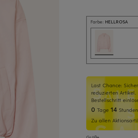
Farbe:
HELLROSA
Last Chance: Sicher
reduzierten Artikel
Bestellschritt einlö
0
14
Tage
Stunde
Zu allen Aktionsarti
Größe