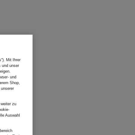
). Mit Ihrer
s und unser
eigen.
wser- und
nserem Shop,
 unserer
.
 weiter zu
ookie-
elle Auswahl
bereich