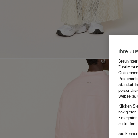
Ihre Zu
Breuninger
Zustimmung
Onlineange
Personenbe
Standort-I
personalis
Webseite, 
Klicken Si
navigieren;
Kategorien
zu treffen.
Sie können