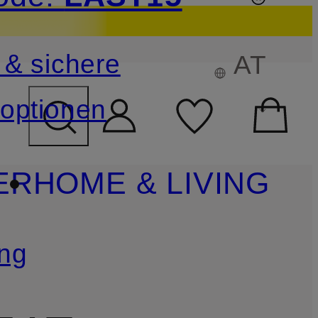
sichern
 & sichere
AT
FELD ÜBERSPRINGEN
optionen
ER
HOME & LIVING
ng