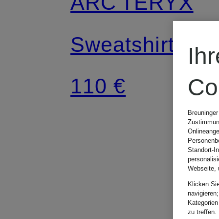
ARC'TERYX
Sweatshirt
Ih
110 €
Co
Breuninger
Zustimmung
Onlineange
Personenbe
Standort-I
personalis
Webseite, 
Klicken Si
navigieren;
Kategorien
zu treffen.