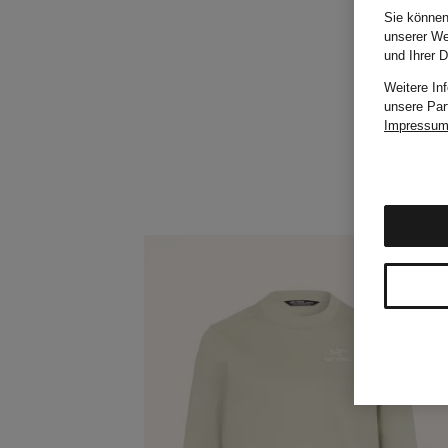
Sie können
unserer We
und Ihrer 
Weitere In
unsere Par
Impressu