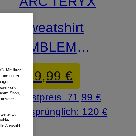
ARC'TERYX
Sweatshirt
EMBLEM
CREW
). Mit Ihrer
79,99 €
s und unser
eigen.
wser- und
nserem Shop,
Bestpreis:
71,99 €
 unserer
.
Ursprünglich:
120 €
 weiter zu
ookie-
elle Auswahl