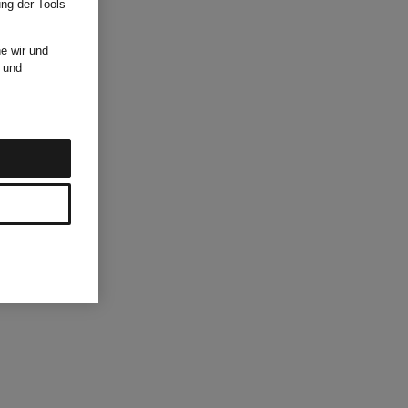
ung der Tools
e wir und
und