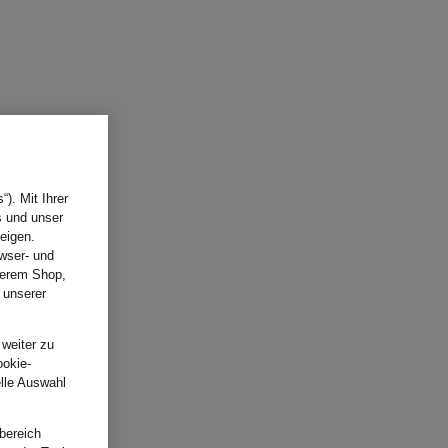
). Mit Ihrer
s und unser
eigen.
wser- und
nserem Shop,
 unserer
.
 weiter zu
ookie-
elle Auswahl
bereich