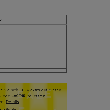
e
n Sie sich -15% extra auf diesen
. Code
LAST15
im letzten
sen.
Details
3
Minuten