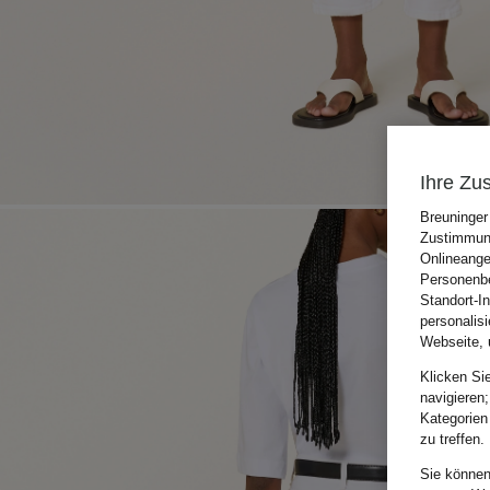
Ihre Zu
Breuninger
Zustimmung
Onlineange
Personenbe
Standort-I
personalis
Webseite, 
Klicken Si
navigieren;
Kategorien
zu treffen.
Sie können