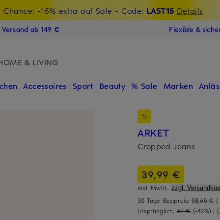
t Chance: -15% extra auf Sale
€-Willkommensgutschein mit Beyond sichern
- Code:
LAST15
Details
N
s Versand ab 149 €
Flexible & sich
HOME & LIVING
chen
Accessoires
Sport
Beauty
% Sale
Marken
Anläs
ARKET
Cropped Jeans
39,99 €
inkl. MwSt.,
zzgl. Versandkos
30-Tage-Bestpreis:
58,65 €
(
Ursprünglich:
69 €
(-42%)
|
D