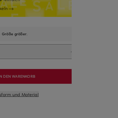
keln
e
Größe größer
.
IN DEN WARENKORB
sform und Material