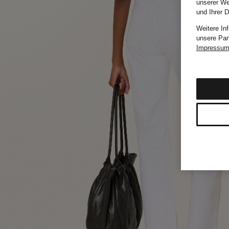
unserer We
und Ihrer 
Weitere In
unsere Par
Impressu