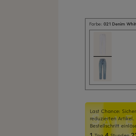
Farbe:
021 Denim Whit
Last Chance: Sicher
reduzierten Artikel
Bestellschritt einlö
1
4
2
Tag
Stunden