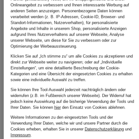
Handtasche SAMIYRA
Beuteltasche ZAIRA
Umhängetasche
Onlineangebot zu verbessern und Ihnen interessante Werbung auf
SMALL
EBONY LARGE
anderen Seiten anzuzeigen. Personenbezogene Daten können
179,99 €
verarbeitet werden (z. B. IP-Adressen, Cookie-ID, Browser- und
369 €
269,99 €
Standort-Informationen, Nutzerverhalten), für personalisierte
Bestpreis:
152,99 €
Ursprünglich:
229,99 €
Angebote und Inhalte in unserem Shop, personalisierte Anzeigen
aufgrund Ihres Nutzerverhaltens auf unserer Webseite, Analyse
unserer Webseite, um diese für Sie zu verbessern oder zur
Optimierung der Werbeaussteuerung.
Klicken Sie auf „Ich stimme zu“ um alle Cookies zu akzeptieren und
direkt zur Webseite weiter zu navigieren; oder auf „Individuelle
Einstellungen“, um eine detaillierte Beschreibung der Cookie-
Kategorien und eine Übersicht der eingesetzten Cookies zu erhalten
sowie eine individuelle Auswahl zu treffen.
Sie können Ihre Tool-Auswahl jederzeit nachträglich ändern oder
Weitere Kategorien
widerrufen (z.B. im Fußbereich unserer Webseite). Der Widerruf hat
jedoch keine Auswirkung auf die bisherige Verwendung der Tools und
Abendkleider
Kleider
Ihrer Daten.
Sie können
hier
den Einsatz von Cookies ablehnen.
Anzüge für Herren
Lange Ballkleider
Weitere Informationen zu den eingesetzten Tools und der
Verwendung Ihrer Daten, welche wir und unsere Partner durch die
Bikinis Damen
Lederjacken für Damen
Cookies erheben, erhalten Sie in unserer
Datenschutzerklärung
und
Impressum
.