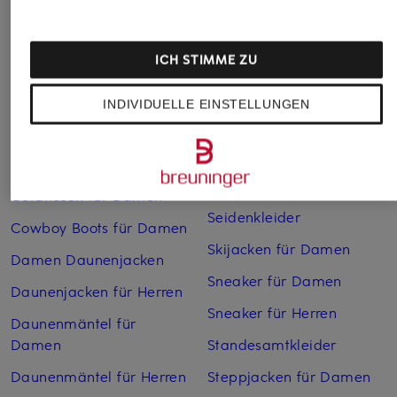
Boots für Damen
Mäntel für Damen
Braune Stiefel für Damen
Parkas für Herren
ICH STIMME ZU
Cabanjacken für Damen
Pullover für Damen
Chelsea Boots für Herren
Rollkragenpullover für
INDIVIDUELLE EINSTELLUNGEN
Herren
Chelsea-Boots für Damen
Sandalen für Damen
Cocktailkleider
Schuhe kaufen
Cordhosen für Damen
Seidenkleider
Cowboy Boots für Damen
Skijacken für Damen
Damen Daunenjacken
Sneaker für Damen
Daunenjacken für Herren
Sneaker für Herren
Daunenmäntel für
Damen
Standesamtkleider
Daunenmäntel für Herren
Steppjacken für Damen