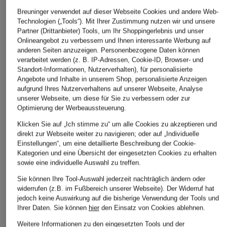
maje
Breuninger verwendet auf dieser Webseite Cookies und andere Web-
+Aktionsrabatt
+Aktionsrabatt
Technologien („Tools“). Mit Ihrer Zustimmung nutzen wir und unsere
T-Shirt mit
Marc O'Polo
Goldwin
Partner (Drittanbieter) Tools, um Ihr Shoppingerlebnis und unser
Schmucksteinen und
Onlineangebot zu verbessern und Ihnen interessante Werbung auf
T-Shirt
Kurzarm-Hemd AL
Schmuckperlen
anderen Seiten anzuzeigen. Personenbezogene Daten können
DIRECTION LIGHT
verarbeitet werden (z. B. IP-Adressen, Cookie-ID, Browser- und
24,99 €
135 €
Comfort Fit
Standort-Informationen, Nutzerverhalten), für personalisierte
Bestpreis:
21,24 €
UNISEX
Angebote und Inhalte in unserem Shop, personalisierte Anzeigen
Ursprünglich:
49,95 €
aufgrund Ihres Nutzerverhaltens auf unserer Webseite, Analyse
119,99 €
unserer Webseite, um diese für Sie zu verbessern oder zur
Optimierung der Werbeaussteuerung.
Bestpreis:
118,99 €
Ursprünglich:
210 €
Klicken Sie auf „Ich stimme zu“ um alle Cookies zu akzeptieren und
direkt zur Webseite weiter zu navigieren; oder auf „Individuelle
Einstellungen“, um eine detaillierte Beschreibung der Cookie-
Kategorien und eine Übersicht der eingesetzten Cookies zu erhalten
sowie eine individuelle Auswahl zu treffen.
Sie können Ihre Tool-Auswahl jederzeit nachträglich ändern oder
widerrufen (z.B. im Fußbereich unserer Webseite). Der Widerruf hat
jedoch keine Auswirkung auf die bisherige Verwendung der Tools und
Ihrer Daten.
Sie können
hier
den Einsatz von Cookies ablehnen.
Weitere Kategorien
Weitere Informationen zu den eingesetzten Tools und der