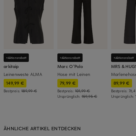
+Aktionsrabatt
+Aktionsrabatt
+Aktionsrabatt
arkitaip
Marc O'Polo
MRS & HUG
Leinenweste ALMA
Hose mit Leinen
Marlenehose
149,99 €
79,99 €
89,99 €
Bestpreis:
189,99 €
Bestpreis:
101,99 €
Bestpreis:
76,
Ursprünglich:
159,95 €
Ursprünglich:
ÄHNLICHE ARTIKEL ENTDECKEN