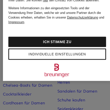
Ihrer Daten.
Sie können
hier
den Einsatz von Cookies ablehnen.
Weitere Informationen zu den eingesetzten Tools und der
Weitere Kategorien
Verwendung Ihrer Daten, welche wir und unsere Partner durch die
Cookies erheben, erhalten Sie in unserer
Datenschutzerklärung
und
Impressum
.
Abendkleider
Kleider
Anzüge für Herren
Lange Ballkleider
Bikinis Damen
Lederjacken für Damen
ICH STIMME ZU
Boots für Damen
Mäntel für Damen
INDIVIDUELLE EINSTELLUNGEN
Braune Stiefel für Damen
Parkas für Herren
Cabanjacken für Damen
Pullover für Damen
Chelsea Boots für Herren
Rollkragenpullover für
Herren
Chelsea-Boots für Damen
Sandalen für Damen
Cocktailkleider
Schuhe kaufen
Cordhosen für Damen
Seidenkleider