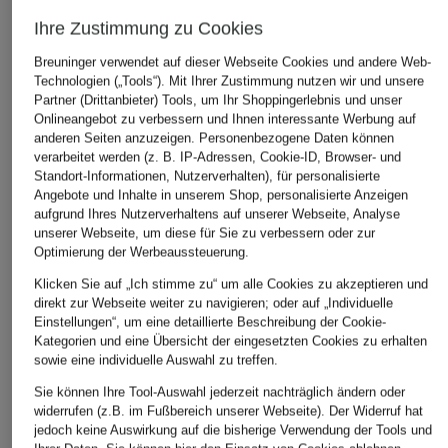
Ihre Zustimmung zu Cookies
Breuninger verwendet auf dieser Webseite Cookies und andere Web-
Technologien („Tools“). Mit Ihrer Zustimmung nutzen wir und unsere
Partner (Drittanbieter) Tools, um Ihr Shoppingerlebnis und unser
Onlineangebot zu verbessern und Ihnen interessante Werbung auf
maje
anderen Seiten anzuzeigen. Personenbezogene Daten können
+Aktionsrabatt
+Aktionsrabatt
verarbeitet werden (z. B. IP-Adressen, Cookie-ID, Browser- und
Marlenehose
Standort-Informationen, Nutzerverhalten), für personalisierte
Marc O'Polo
Marc O'Polo
Angebote und Inhalte in unserem Shop, personalisierte Anzeigen
235 €
Marlenehose
Culotte
aufgrund Ihres Nutzerverhaltens auf unserer Webseite, Analyse
unserer Webseite, um diese für Sie zu verbessern oder zur
69,99 €
64,99 €
Optimierung der Werbeaussteuerung.
Bestpreis:
62,99 €
Bestpreis:
76,49 €
Klicken Sie auf „Ich stimme zu“ um alle Cookies zu akzeptieren und
Ursprünglich:
139,95 €
Ursprünglich:
129,95 €
direkt zur Webseite weiter zu navigieren; oder auf „Individuelle
Einstellungen“, um eine detaillierte Beschreibung der Cookie-
Kategorien und eine Übersicht der eingesetzten Cookies zu erhalten
sowie eine individuelle Auswahl zu treffen.
Sie können Ihre Tool-Auswahl jederzeit nachträglich ändern oder
widerrufen (z.B. im Fußbereich unserer Webseite). Der Widerruf hat
jedoch keine Auswirkung auf die bisherige Verwendung der Tools und