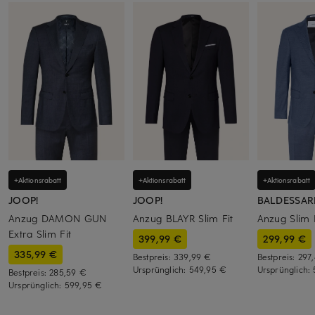
+Aktionsrabatt
+Aktionsrabatt
+Aktionsrabatt
JOOP!
JOOP!
BALDESSAR
Anzug DAMON GUN
Anzug BLAYR Slim Fit
Anzug Slim 
Extra Slim Fit
399,99 €
299,99 €
335,99 €
Bestpreis:
339,99 €
Bestpreis:
297
Ursprünglich:
549,95 €
Ursprünglich:
Bestpreis:
285,59 €
Ursprünglich:
599,95 €