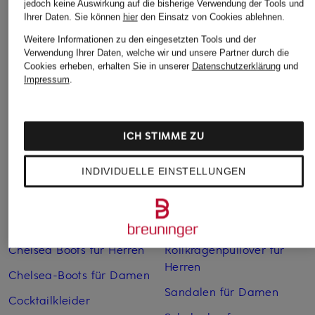
jedoch keine Auswirkung auf die bisherige Verwendung der Tools und
Ihrer Daten.
Sie können
hier
den Einsatz von Cookies ablehnen.
Weitere Informationen zu den eingesetzten Tools und der
Verwendung Ihrer Daten, welche wir und unsere Partner durch die
Weitere Kategorien
Cookies erheben, erhalten Sie in unserer
Datenschutzerklärung
und
Impressum
.
Abendkleider
Kleider
Anzüge für Herren
Lange Ballkleider
ICH STIMME ZU
Bikinis Damen
Lederjacken für Damen
INDIVIDUELLE EINSTELLUNGEN
Boots für Damen
Mäntel für Damen
Braune Stiefel für Damen
Parkas für Herren
Cabanjacken für Damen
Pullover für Damen
Chelsea Boots für Herren
Rollkragenpullover für
Herren
Chelsea-Boots für Damen
Sandalen für Damen
Cocktailkleider