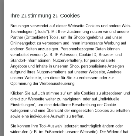
Ihre Zustimmung zu Cookies
Breuninger verwendet auf dieser Webseite Cookies und andere Web-
Technologien („Tools“). Mit Ihrer Zustimmung nutzen wir und unsere
Partner (Drittanbieter) Tools, um Ihr Shoppingerlebnis und unser
Onlineangebot zu verbessern und Ihnen interessante Werbung auf
anderen Seiten anzuzeigen. Personenbezogene Daten können
verarbeitet werden (z. B. IP-Adressen, Cookie-ID, Browser- und
HUGO
+Aktionsrabatt
+Aktionsrabatt
Standort-Informationen, Nutzerverhalten), für personalisierte
Anzug ARTI-HESTE
Angebote und Inhalte in unserem Shop, personalisierte Anzeigen
BOSS
DIGEL move
Extra Slim Fit
aufgrund Ihres Nutzerverhaltens auf unserer Webseite, Analyse
Anzug HUGE Slim Fit
Anzug ANTHONY
unserer Webseite, um diese für Sie zu verbessern oder zur
399,99 €
Slim Fit
Optimierung der Werbeaussteuerung.
349,99 €
249,99 €
Klicken Sie auf „Ich stimme zu“ um alle Cookies zu akzeptieren und
Bestpreis:
339,99 €
direkt zur Webseite weiter zu navigieren; oder auf „Individuelle
Ursprünglich:
599 €
Bestpreis:
229,49 €
Einstellungen“, um eine detaillierte Beschreibung der Cookie-
Ursprünglich:
379,95 €
Kategorien und eine Übersicht der eingesetzten Cookies zu erhalten
sowie eine individuelle Auswahl zu treffen.
Sie können Ihre Tool-Auswahl jederzeit nachträglich ändern oder
widerrufen (z.B. im Fußbereich unserer Webseite). Der Widerruf hat