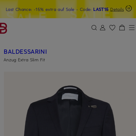
Last Chance: -15% extra auf Sale
20€-Willkommensgutschein mit Beyond sichern
- Code:
LAST15
Details
ZUM HAUPTINHALT ÜBERSPRINGEN
ZUM SUCHFELD ÜBERSPRINGE
BALDESSARINI
Anzug Extra Slim Fit