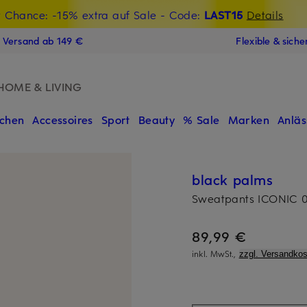
t Chance: -15% extra auf Sale
€-Willkommensgutschein mit Beyond sichern
- Code:
LAST15
Details
N
s Versand ab 149 €
Flexible & sich
HOME & LIVING
chen
Accessoires
Sport
Beauty
% Sale
Marken
Anläs
black palms
Sweatpants ICONIC 
89,99 €
inkl. MwSt.,
zzgl. Versandkos