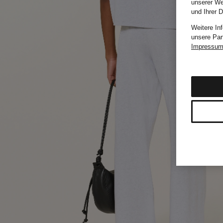
unserer We
und Ihrer 
Weitere In
unsere Par
Impressu