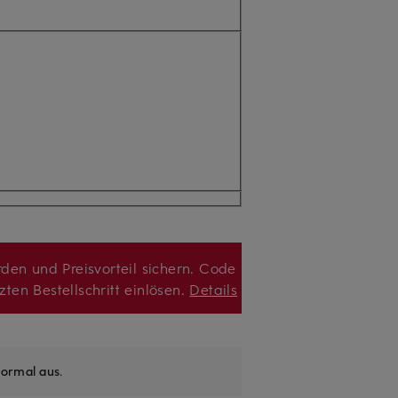
den und Preisvorteil sichern. Code
zten Bestellschritt einlösen.
Details
ormal aus
.