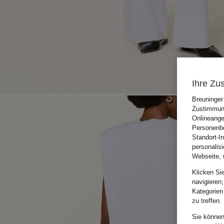
Ihre Zu
Breuninger
Zustimmung
Onlineange
Personenbe
Standort-I
personalis
Webseite, 
Klicken Si
navigieren;
Kategorien
zu treffen.
Sie können