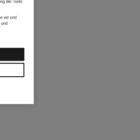
ung der Tools
e wir und
und