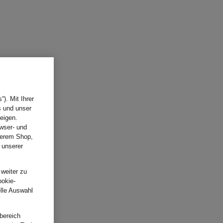
). Mit Ihrer
s und unser
eigen.
wser- und
nserem Shop,
 unserer
.
 weiter zu
ookie-
elle Auswahl
bereich