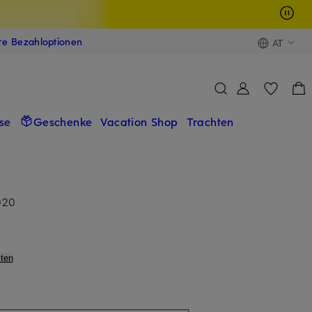
ere Bezahloptionen
AT
se
Geschenke
Vacation Shop
Trachten
020
ten