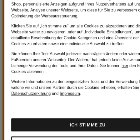
Shop, personalisierte Anzeigen aufgrund Ihres Nutzerverhaltens auf un
Webseite, Analyse unserer Webseite, um diese für Sie zu verbessern o
Kostenloser Versand ab 149€
Optimierung der Werbeaussteuerung.
Klicken Sie auf „Ich stimme zu“ um alle Cookies zu akzeptieren und dir
Webseite weiter zu navigieren; oder auf „Individuelle Einstellungen“, u
Ab einem
detaillierte Beschreibung der Cookie-Kategorien und eine Übersicht der
Cookies zu erhalten sowie eine individuelle Auswahl zu treffen.
Bestellwert von
Sie können Ihre Tool-Auswahl jederzeit nachträglich ändern oder widerr
Fußbereich unserer Webseite). Der Widerruf hat jedoch keine Auswirku
bisherige Verwendung der Tools und Ihrer Daten.
Sie können
hier
den E
149€ ist der
Cookies ablehnen.
Weitere Informationen zu den eingesetzten Tools und der Verwendung I
Versand immer
welche wir und unsere Partner durch die Cookies erheben, erhalten Sie 
Datenschutzerklärung
und
Impressum
.
kostenlos.
ICH STIMME ZU