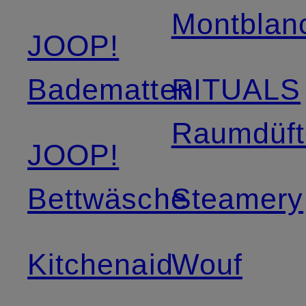
Montblan
JOOP!
Badematten
RITUALS
Raumdüft
JOOP!
Bettwäsche
Steamery
Kitchenaid
Wouf