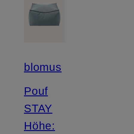
blomus
Pouf
STAY
Höhe: