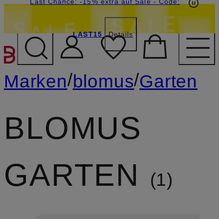
20€-Willkommensgutschein mit Beyond sichern
Last Chance: -15% extra auf Sale
- Code:
LAST15
Details
ZUM HAUPTINHALT ÜBE
/
/
Marken
blomus
Garten
BLOMUS
GARTEN
1