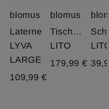
blomus
blomus
blo
Laterne
Tischleuchte
Sch
LYVA
LITO
LIT
LARGE
179,99 €
39,9
109,99 €