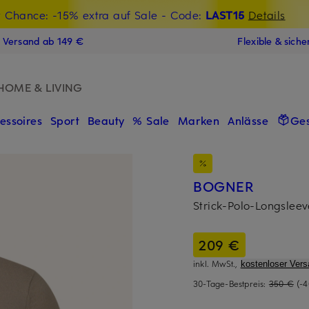
t Chance: -15% extra auf Sale
€-Willkommensgutschein mit Beyond sichern
- Code:
LAST15
Details
N
s Versand ab 149 €
Flexible & sich
HOME & LIVING
essoires
Sport
Beauty
% Sale
Marken
Anlässe
Ge
BOGNER
Strick-Polo-Longslee
209 €
inkl. MwSt.,
kostenloser Vers
30-Tage-Bestpreis:
350 €
(-