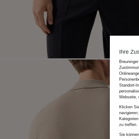
Ihre Zu
Breuninger
Zustimmung
Onlineange
Personenbe
Standort-I
personalis
Webseite, 
Klicken Si
navigieren;
Kategorien
zu treffen.
Sie können