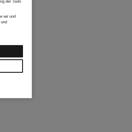
ung der Tools
e wir und
und