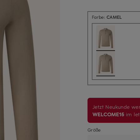
Farbe:
CAMEL
Jetzt Neukunde wer
WELCOME15
im let
Größe