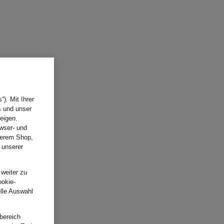
). Mit Ihrer
s und unser
eigen.
wser- und
nserem Shop,
 unserer
.
 weiter zu
ookie-
elle Auswahl
bereich