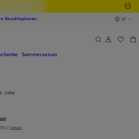
ere Bezahloptionen
AT
schenke
Sommersaison
ve Jake
and
40%)
|
Details