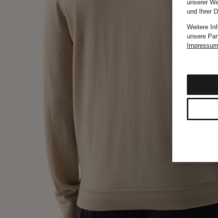
unserer We
und Ihrer 
Weitere In
unsere Par
Impressu