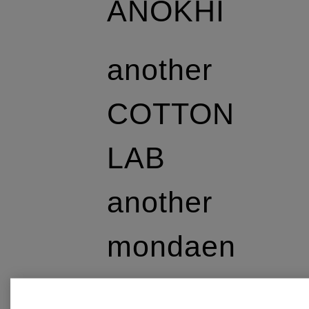
ANOKHI
another
COTTON
LAB
another
mondaen
Ante