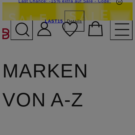
20€-Willkommensgutschein mit Beyond sichern
Last Chance: -15% extra auf Sale
- Code:
LAST15
Details
ZUM HAUPTINHALT ÜBE
MARKEN
VON A-Z