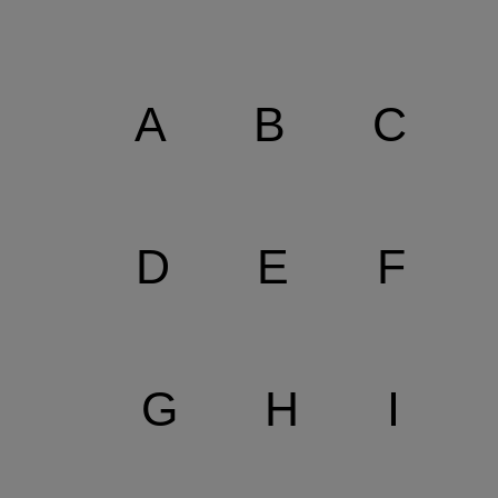
A
B
C
D
E
F
G
H
I