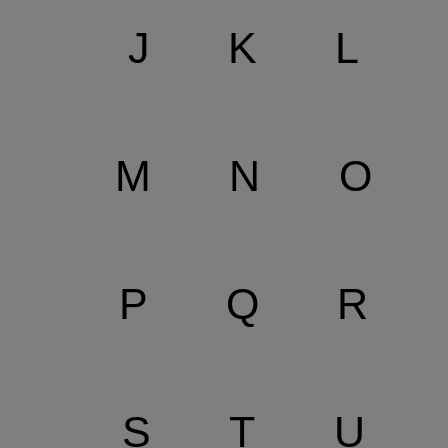
J
K
L
M
N
O
P
Q
R
S
T
U