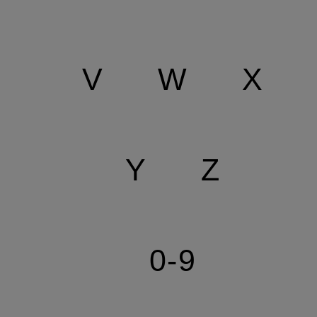
V
W
X
Y
Z
0-9