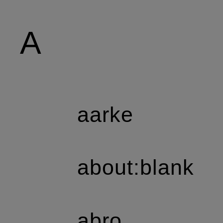
A
aarke
about:blank
abro