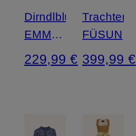
Dirndlbluse
Trachtenm
EMMA
FÜSUN
aus
229,99 €
399,99 €
Spitze