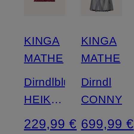
KINGA
KINGA
MATHE
MATHE
Dirndlbluse
Dirndl
HEIKI
CONNY
mit
229,99 €
699,99 €
Glitzergarn