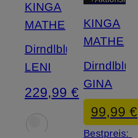
KINGA
KINGA
MATHE
Exklusiv
MATHE
Dirndlbluse
Dirndlblu
LENI
GINA
229,99 €
99,99 €
Bestpreis: