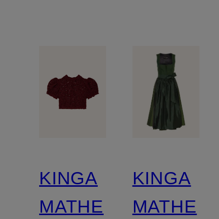
KINGA
KINGA
MATHE
MATHE