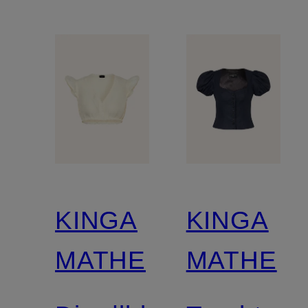
KINGA
KINGA
MATHE
MATHE