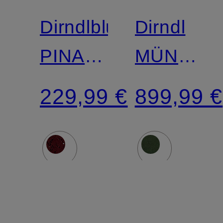
Dirndlbluse
Dirndl
PINA
MÜNCHE
aus
mit
229,99 €
899,99 €
Lochspitze
Leinen