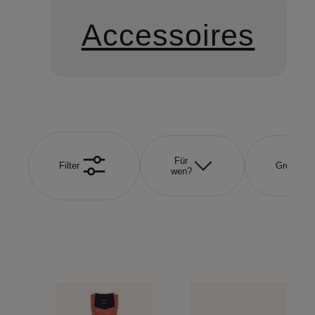
Accessoires
Für
Filter
Größe
wen?