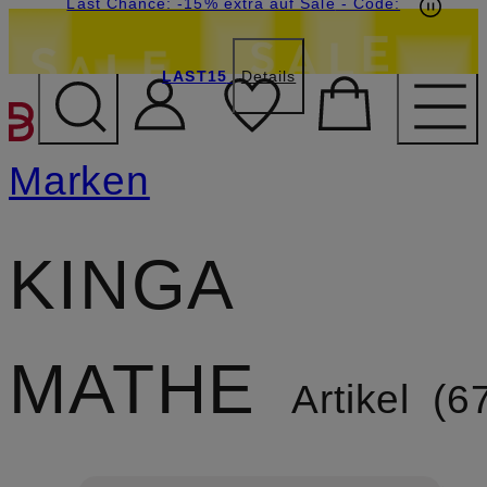
20€-Willkommensgutschein mit Beyond sichern
Last Chance: -15% extra auf Sale
- Code:
LAST15
Details
ZUM HAUPTINHALT ÜBE
Marken
KINGA
MATHE
Artikel
6