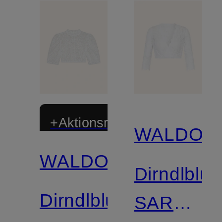
+Aktionsrabatt
WALDOR
WALDORFF
Dirndlblu
Dirndlbluse
SARAH