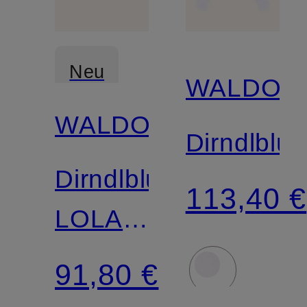
Neu
WALDOR
WALDORFF
Dirndlblu
Dirndlbluse
113,40 €
LOLA
mit
91,80 €
Spitze