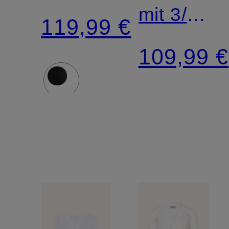
mit 3/4-
119,99 €
Arm
109,99 €