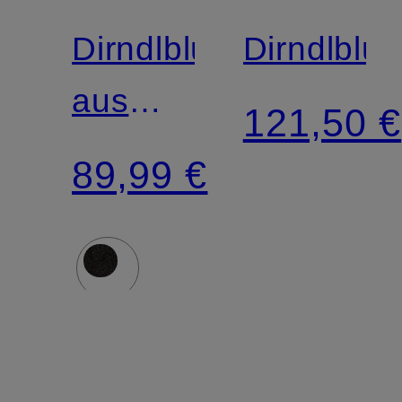
Dirndlbluse
Dirndlblu
aus
121,50 €
Spitze
89,99 €
mit 3/4-
Arm