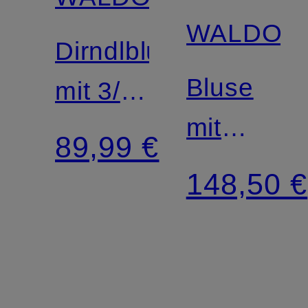
WALDOR
Dirndlbluse
Bluse
mit 3/4-
mit
Arm
89,99 €
Rüschen
148,50 €