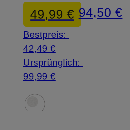
aus
94,50 €
49,99 €
Spitze
Bestpreis:
mit 3/4-
42,49 €
Arm
Ursprünglich:
99,99 €