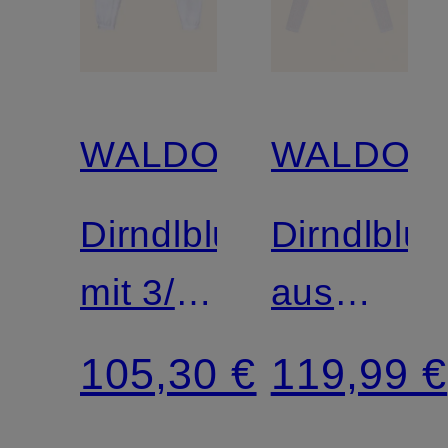
WALDORFF
WALDOR
Dirndlbluse
Dirndlblu
mit 3/4-
aus
Arm
Spitze
105,30 €
119,99 €