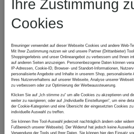
Ihre Zustimmung z
LEJLA
99,99 €
Cookies
94,50 €
Breuninger verwendet auf dieser Webseite Cookies und andere Web-Tec
Mit Ihrer Zustimmung nutzen wir und unsere Partner (Drittanbieter) Too
Shoppingerlebnis und unser Onlineangebot zu verbessern und Ihnen i
auf anderen Seiten anzuzeigen. Personenbezogene Daten können verar
IP-Adressen, Cookie-ID, Browser- und Standort-Informationen, Nutzerve
personalisierte Angebote und Inhalte in unserem Shop, personalisierte
Ihres Nutzerverhaltens auf unserer Webseite, Analyse unserer Webseit
zu verbessern oder zur Optimierung der Werbeaussteuerung.
Klicken Sie auf „Ich stimme zu“ um alle Cookies zu akzeptieren und di
weiter zu navigieren; oder auf „Individuelle Einstellungen“, um eine det
der Cookie-Kategorien und eine Übersicht der eingesetzten Cookies zu
individuelle Auswahl zu treffen.
Sie können Ihre Tool-Auswahl jederzeit nachträglich ändern oder widerr
Fußbereich unserer Webseite). Der Widerruf hat jedoch keine Auswirkun
Verwendung der Tools und Ihrer Daten.
Sie können
hier
den Einsatz vo