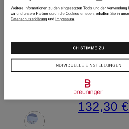
Weitere Informationen zu den eingesetzten Tools und der Verwendung 
wir und unsere Partner durch die Cookies erheben, erhalten Sie in unse
Neu
Datenschutzerklärung
und
Impressum
.
WALDORFF
WALDOR
Dirndl
ICH STIMME ZU
Blusenshir
CALI
INDIVIDUELLE EINSTELLUNGEN
mit 3/4-
399,99 €
Arm
132,30 €