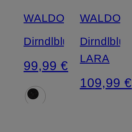
WALDORFF
WALDOR
Dirndlbluse
Dirndlblu
LARA
99,99 €
109,99 €