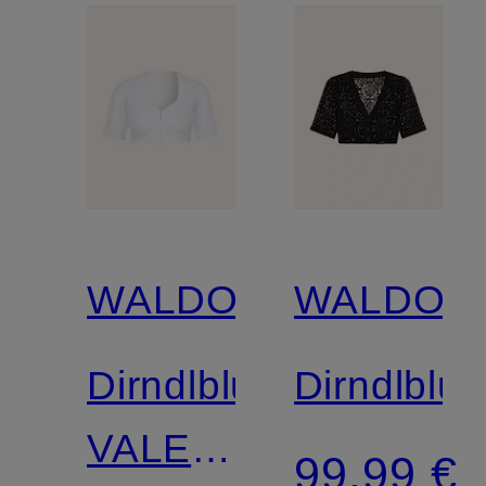
WALDORFF
WALDOR
Dirndlbluse
Dirndlblu
VALERIE
99,99 €