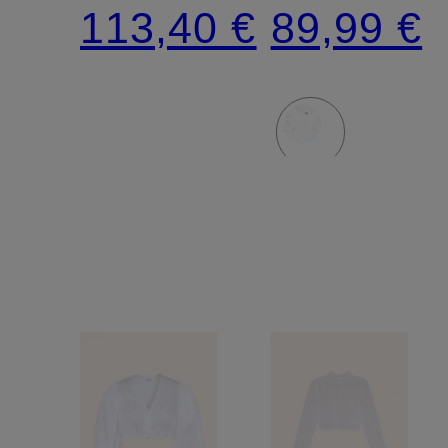
Spitze
113,40 €
89,99 €