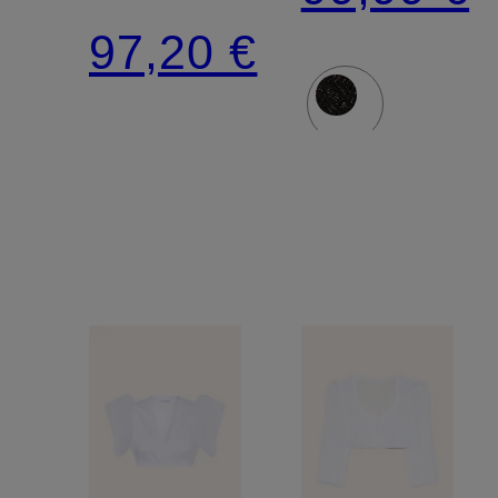
aus
97,20 €
Spitze