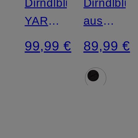
Dirndlbluse
Dirndlblu
YARA
aus
aus
Spitze
99,99 €
89,99 €
Spitze
mit 3/4-
Arm