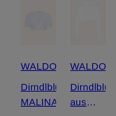
WALDORFF
WALDOR
Dirndlbluse
Dirndlblu
MALINA
aus