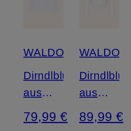
WALDORFF
WALDOR
Dirndlbluse
Dirndlblu
aus
aus
Spitze
Spitze
79,99 €
89,99 €
mit 3/4-