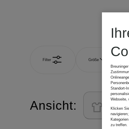
Ih
Co
Filter
Größe
Breuninger
Zustimmung
Onlineange
Personenbe
Standort-I
personalis
Webseite, 
Ansicht:
Klicken Si
navigieren;
Kategorien
zu treffen.