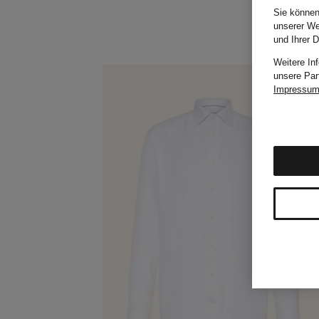
Sie können
unserer We
und Ihrer 
Weitere In
unsere Par
Impressu