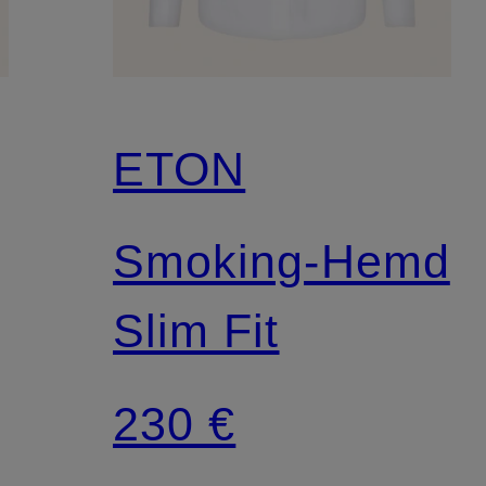
ETON
Smoking-Hemd
Slim Fit
230 €