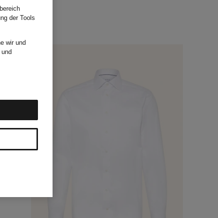
bereich
ung der Tools
e wir und
und