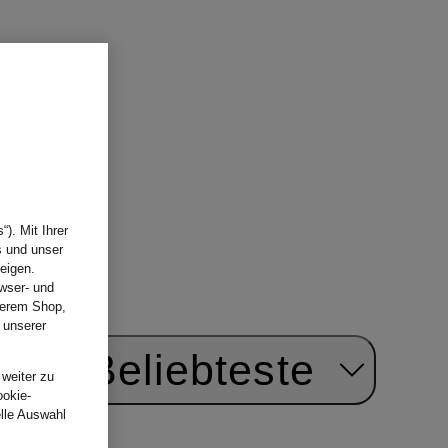
). Mit Ihrer
s und unser
eigen.
wser- und
nserem Shop,
 unserer
.
ach:
Beliebteste
 weiter zu
ookie-
elle Auswahl