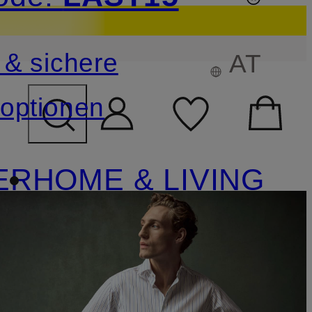
sichern
 & sichere
AT
FELD ÜBERSPRINGEN
optionen
ER
HOME & LIVING