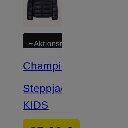
+Aktionsrabatt
Champion
Steppjacke
KIDS