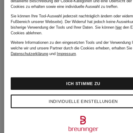
detaillierte Beschreibung der Cookie-Kategorien und eine Übersicht der
Cookies zu erhalten sowie eine individuelle Auswahl zu treffen.
Sie können Ihre Tool-Auswahl jederzeit nachträglich ändern oder widerr
Es kann nur einen
Fußbereich unserer Webseite). Der Widerruf hat jedoch keine Auswirku
bisherige Verwendung der Tools und Ihrer Daten.
Sie können
hier
den E
Cookies ablehnen.
Champion geben
Weitere Informationen zu den eingesetzten Tools und der Verwendung I
welche wir und unsere Partner durch die Cookies erheben, erhalten Sie 
Datenschutzerklärung
und
Impressum
.
Die Reverse-Weave-
ICH STIMME ZU
Sweatshirts wurden
INDIVIDUELLE EINSTELLUNGEN
im Jahre 2012 zum
60. Jubiläum neu