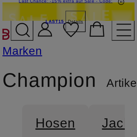
20€-Willkommensgutschein mit Beyond sichern
Last Chance: -15% extra auf Sale
- Code:
LAST15
Details
ZUM HAUPTINHALT ÜBE
Marken
Champion
Artike
Hosen
Jack