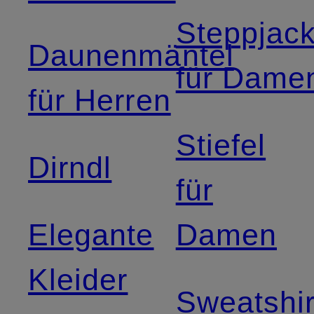
Steppjac
Daunenmäntel
für Dame
für Herren
Stiefel
Dirndl
für
Elegante
Damen
Kleider
Sweatshir