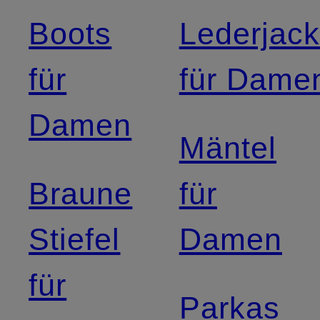
Boots
Lederjac
für
für Dame
Damen
Mäntel
Braune
für
Stiefel
Damen
für
Parkas