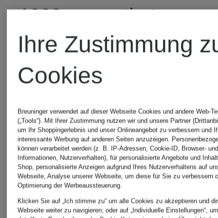
1992 zementierte
Ihre Zustimmung z
sich der Ruf mit der
Teilnahme an den
Cookies
Olympischen Spielen
Breuninger verwendet auf dieser Webseite Cookies und andere Web-Te
(„Tools“). Mit Ihrer Zustimmung nutzen wir und unsere Partner (Drittanbi
als führende
um Ihr Shoppingerlebnis und unser Onlineangebot zu verbessern und I
interessante Werbung auf anderen Seiten anzuzeigen. Personenbezog
können verarbeitet werden (z. B. IP-Adressen, Cookie-ID, Browser- und
Sportmarke auch in
Informationen, Nutzerverhalten), für personalisierte Angebote und Inhal
Shop, personalisierte Anzeigen aufgrund Ihres Nutzerverhaltens auf un
Webseite, Analyse unserer Webseite, um diese für Sie zu verbessern o
Europa.
Optimierung der Werbeaussteuerung.
Klicken Sie auf „Ich stimme zu“ um alle Cookies zu akzeptieren und dir
Webseite weiter zu navigieren; oder auf „Individuelle Einstellungen“, u