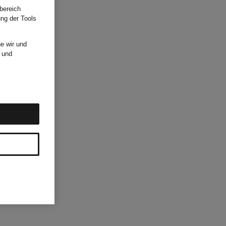
bereich
ung der Tools
e wir und
und