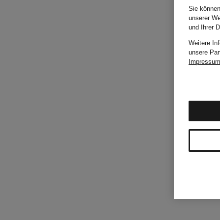
Sie können
unserer We
und Ihrer 
Weitere In
unsere Par
Impressu