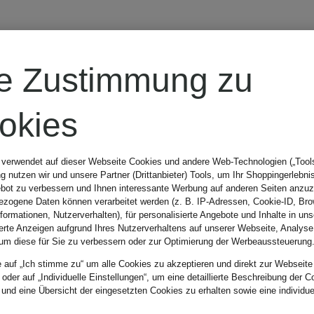
VEILANCE
re Zustimmung zu
e
Daunemnantel
okies
MONITOR
 verwendet auf dieser Webseite Cookies und andere Web-Technologien („Tools“
 nutzen wir und unsere Partner (Drittanbieter) Tools, um Ihr Shoppingerlebni
bot zu verbessern und Ihnen interessante Werbung auf anderen Seiten anzuz
764,99 €
zogene Daten können verarbeitet werden (z. B. IP-Adressen, Cookie-ID, Bro
nformationen, Nutzerverhalten), für personalisierte Angebote und Inhalte in u
ierte Anzeigen aufgrund Ihres Nutzerverhaltens auf unserer Webseite, Analyse
um diese für Sie zu verbessern oder zur Optimierung der Werbeaussteuerung
Bestpreis:
650,24 €
e auf „Ich stimme zu“ um alle Cookies zu akzeptieren und direkt zur Webseite
 oder auf „Individuelle Einstellungen“, um eine detaillierte Beschreibung der C
Ursprünglich:
 und eine Übersicht der eingesetzten Cookies zu erhalten sowie eine individu