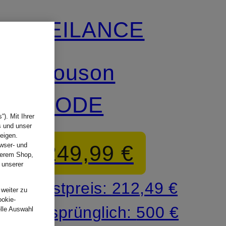
VEILANCE
Blouson
DIODE
). Mit Ihrer
s und unser
eigen.
249,99 €
wser- und
nserem Shop,
 unserer
.
Bestpreis:
212,49 €
 weiter zu
ookie-
Ursprünglich:
500 €
elle Auswahl