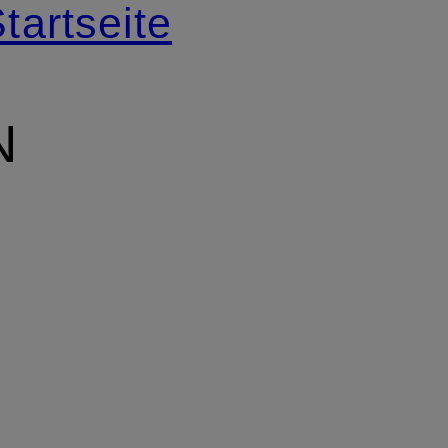
tartseite
N