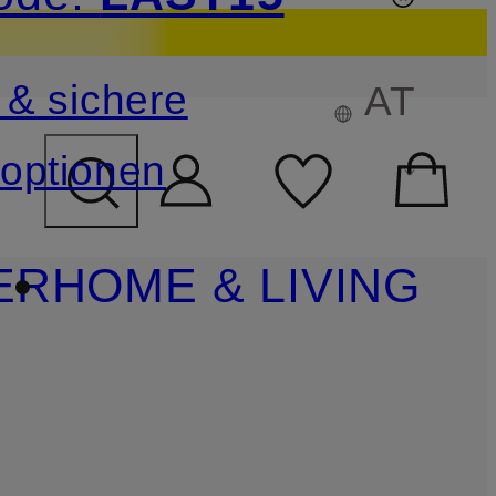
sichern
 & sichere
AT
FELD ÜBERSPRINGEN
optionen
ER
HOME & LIVING