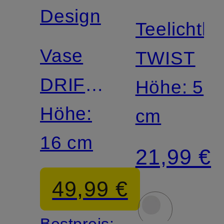
Design
Teelichtha
Vase
TWIST
DRIFT
Höhe: 5
DESERT
Höhe:
cm
16 cm
21,99 €
49,99 €
Bestpreis: