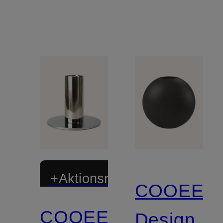
+Aktionsrabatt
COOEE
COOEE
Design