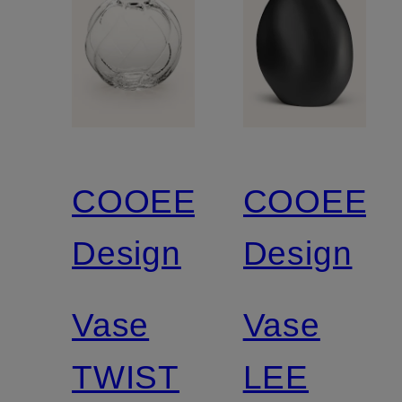
COOEE
COOEE
Design
Design
Vase
Vase
TWIST
LEE