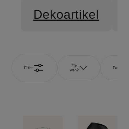
Dekoartikel
Für
Filter
Farbe
wen?