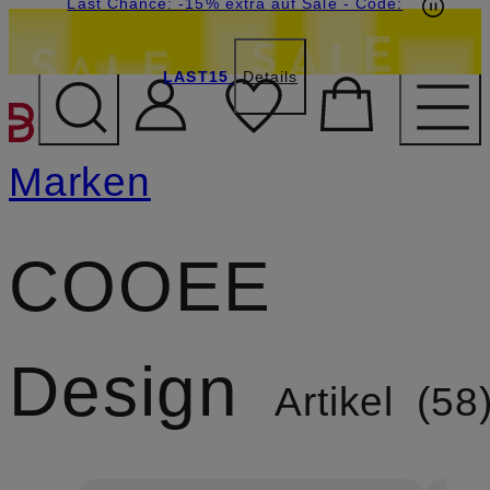
20€-Willkommensgutschein mit Beyond sichern
Last Chance: -15% extra auf Sale
- Code:
LAST15
Details
ZUM HAUPTINHALT ÜBE
Marken
COOEE
Design
Artikel
58