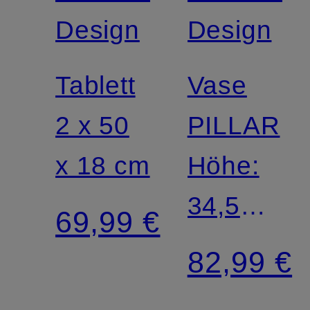
Design
Design
Tablett
Vase
2 x 50
PILLAR
x 18 cm
Höhe:
34,5
69,99 €
cm
82,99 €