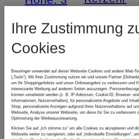
CURVED
cm
Ihre Zustimmung z
Höhe:
19,99 €
Cookies
23 cm
Breuninger verwendet auf dieser Webseite Cookies und andere Web-Te
29,99 €
(„Tools“). Mit Ihrer Zustimmung nutzen wir und unsere Partner (Drittanbi
um Ihr Shoppingerlebnis und unser Onlineangebot zu verbessern und I
interessante Werbung auf anderen Seiten anzuzeigen. Personenbezog
können verarbeitet werden (z. B. IP-Adressen, Cookie-ID, Browser- und
Bestpreis:
Informationen, Nutzerverhalten), für personalisierte Angebote und Inhal
Shop, personalisierte Anzeigen aufgrund Ihres Nutzerverhaltens auf un
Webseite, Analyse unserer Webseite, um diese für Sie zu verbessern o
25,49 €
Optimierung der Werbeaussteuerung.
Klicken Sie auf „Ich stimme zu“ um alle Cookies zu akzeptieren und dir
Ursprünglic
Webseite weiter zu navigieren; oder auf „Individuelle Einstellungen“, u