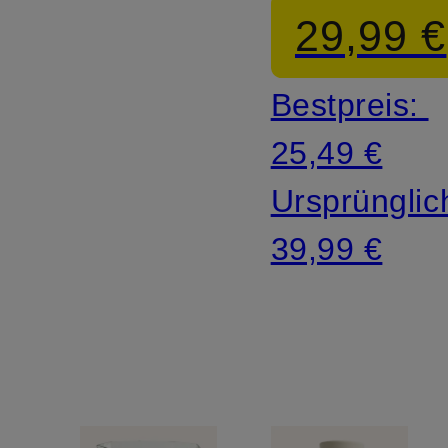
29,99 €
Bestpreis:
25,49 €
Ursprünglic
39,99 €