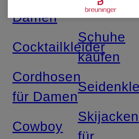
Damen
Damen
Schuhe
Cocktailkleider
kaufen
Cordhosen
Seidenkle
für Damen
Skijacken
Cowboy
für