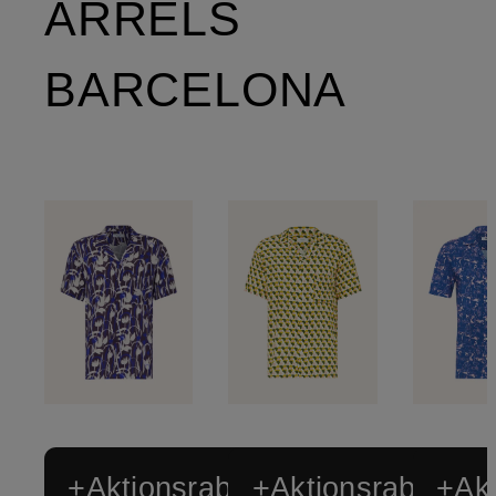
ARRELS
BARCELONA
+Aktionsrabatt
+Aktionsrabatt
+Akt