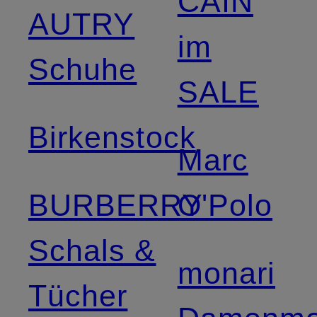
CAIN
AUTRY
im
Schuhe
SALE
Birkenstock
Marc
BURBERRY
O'Polo
Schals &
monari
Tücher