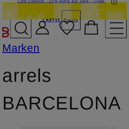
20€-Willkommensgutschein mit Beyond sichern
Last Chance: -15% extra auf Sale
- Code:
LAST15
Details
ZUM HAUPTINHALT ÜBE
Marken
arrels
BARCELONA