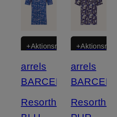
+Aktionsrabatt
+Aktionsraba
arrels
arrels
BARCELONA
BARCEL
Resorthemd
Resorthe