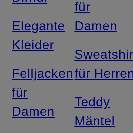
für
Elegante
Damen
Kleider
Sweatshir
Felljacken
für Herre
für
Teddy
Damen
Mäntel