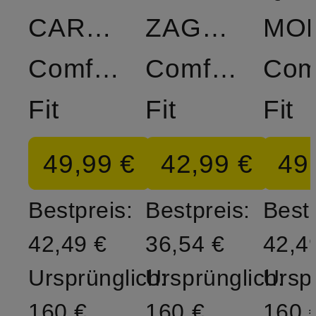
CARLSTED
ZAGNOLI
MO
Comfort
Comfort
Com
Fit
Fit
Fit
49,99 €
42,99 €
49
Bestpreis:
Bestpreis:
Bestp
42,49 €
36,54 €
42,4
Ursprünglich:
Ursprünglich:
Ursp
160 €
160 €
160 