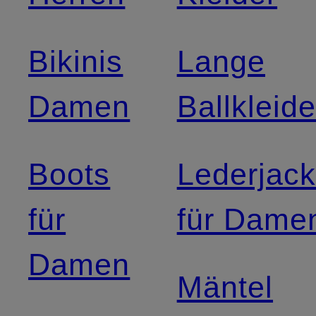
Bikinis
Lange
Damen
Ballkleide
Boots
Lederjac
für
für Dame
Damen
Mäntel