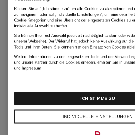
Chelsea
für
Klicken Sie auf „Ich stimme zu“ um alle Cookies zu akzeptieren und d
zu navigieren; oder auf „Individuelle Einstellungen“, um eine detaillie
Cookie-Kategorien und eine Übersicht der eingesetzten Cookies zu er
Boots
Damen
individuelle Auswahl zu treffen.
Sie können Ihre Tool-Auswahl jederzeit nachträglich ändern oder wide
für
unserer Webseite). Der Widerruf hat jedoch keine Auswirkung auf die
Tools und Ihrer Daten.
Sie können
hier
den Einsatz von Cookies able
Rollkrage
Weitere Informationen zu den eingesetzten Tools und der Verwendung
Herren
und unsere Partner durch die Cookies erheben, erhalten Sie in unser
und
Impressum
.
für Herre
Chelsea-
ICH STIMME ZU
Sandalen
Boots
INDIVIDUELLE EINSTELLUNGEN
für
für